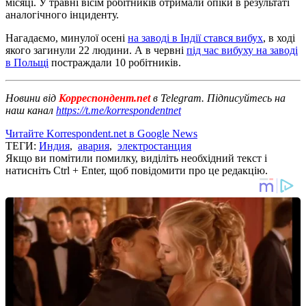
місяці. У травні вісім робітників отримали опіки в результаті
аналогічного інциденту.
Нагадаємо, минулої осені
на заводі в Індії стався вибух
, в ході
якого загинули 22 людини. А в червні
під час вибуху на заводі
в Польщі
постраждали 10 робітників.
Новини від
Корреспондент.net
в Telegram. Підписуйтесь на
наш канал
https://t.me/korrespondentnet
Читайте Korrespondent.net в Google News
ТЕГИ:
Индия
,
авария
,
электростанция
Якщо ви помітили помилку, виділіть необхідний текст і
натисніть Ctrl + Enter, щоб повідомити про це редакцію.