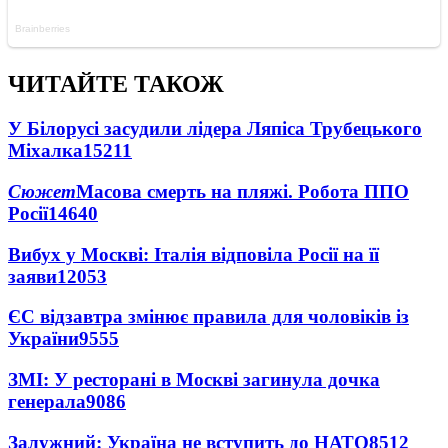
ЧИТАЙТЕ ТАКОЖ
У Білорусі засудили лідера Ляпіса Трубецького
Міхалка
15211
Сюжет
Масова смерть на пляжі. Робота ППО
Росії
14640
Вибух у Москві: Італія відповіла Росії на її
заяви
12053
ЄС відзавтра змінює правила для чоловіків із
України
9555
ЗМІ: У ресторані в Москві загинула дочка
генерала
9086
Залужний: Україна не вступить до НАТО
8512