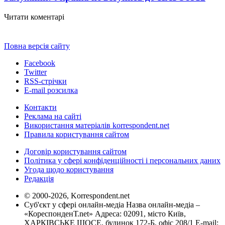
Читати коментарі
Повна версія сайту
Facebook
Twitter
RSS-стрічки
E-mail розсилка
Контакти
Реклама на сайті
Використання матеріалів korrespondent.net
Правила користування сайтом
Договір користування сайтом
Політика у сфері конфіденційності і персональних даних
Угода щодо користування
Редакція
© 2000-2026, Korrespondent.net
Суб'єкт у сфері онлайн-медіа Назва онлайн-медіа –
«КореспонденТ.net» Адреса: 02091, місто Київ,
ХАРКІВСЬКЕ ШОСЕ, будинок 172-Б, офіс 208/1 E-mail: