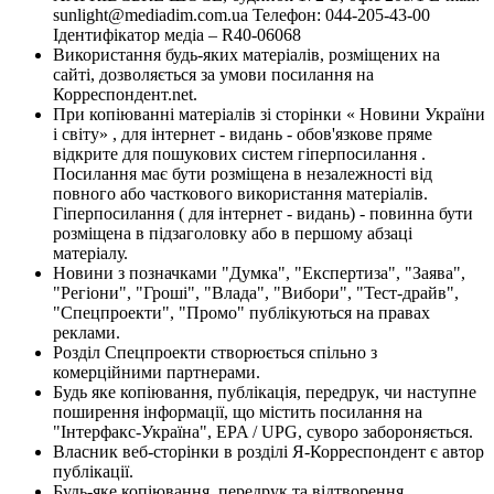
sunlight@mediadim.com.ua
Телефон: 044-205-43-00
Ідентифікатор медіа – R40-06068
Використання будь-яких матеріалів, розміщених на
сайті, дозволяється за умови посилання на
Корреспондент.net.
При копіюванні матеріалів зі сторінки « Новини України
і світу» , для інтернет - видань - обов'язкове пряме
відкрите для пошукових систем гіперпосилання .
Посилання має бути розміщена в незалежності від
повного або часткового використання матеріалів.
Гіперпосилання ( для інтернет - видань) - повинна бути
розміщена в підзаголовку або в першому абзаці
матеріалу.
Новини з позначками "Думка", "Експертиза", "Заява",
"Регіони", "Гроші", "Влада", "Вибори", "Тест-драйв",
"Спецпроекти", "Промо" публікуються на правах
реклами.
Розділ Спецпроекти створюється спільно з
комерційними партнерами.
Будь яке копіювання, публікація, передрук, чи наступне
поширення інформації, що містить посилання на
"Інтерфакс-Україна", EPA / UPG, суворо забороняється.
Власник веб-сторінки в розділі Я-Корреспондент є автор
публікації.
Будь-яке копіювання, передрук та відтворення