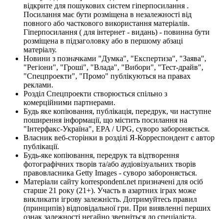
відкрите для пошукових систем гіперпосилання .
Посилання має бути розміщена в незалежності від
повного або часткового використання матеріалів.
Гіперпосилання ( для інтернет - видань) - повинна бути
розміщена в підзаголовку або в першому абзаці
матеріалу.
Новини з позначками "Думка", "Експертиза", "Заява",
"Регіони", "Гроші", "Влада", "Вибори", "Тест-драйв",
"Спецпроекти", "Промо" публікуються на правах
реклами.
Розділ Спецпроекти створюється спільно з
комерційними партнерами.
Будь яке копіювання, публікація, передрук, чи наступне
поширення інформації, що містить посилання на
"Інтерфакс-Україна", EPA / UPG, суворо забороняється.
Власник веб-сторінки в розділі Я-Корреспондент є автор
публікації.
Будь-яке копіювання, передрук та відтворення
фотографічних творів та/або аудіовізуальних творів
правовласника Getty Images - суворо забороняється.
Матеріали сайту korrespondent.net призначені для осіб
старше 21 року (21+). Участь в азартних іграх може
викликати ігрову залежність. Дотримуйтесь правил
(принципів) відповідальної гри. При виявленні перших
ознак залежності негайно зверніться до спеціаліста.