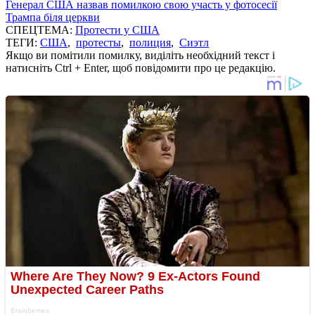
Генерал США назвав помилкою свою участь у фотосесії
Трампа біля церкви
СПЕЦТЕМА:
Протести у США
ТЕГИ:
США
,
протесты
,
полиция
,
Сиэтл
Якщо ви помітили помилку, виділіть необхідний текст і
натисніть Ctrl + Enter, щоб повідомити про це редакцію.