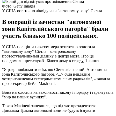
Фото: Getty Images
У США остаточно ліквідували "автономну зону" Сіетла
В операції із зачистки "автономної
зони Капітолійського пагорба" брали
участь близько 100 поліцейських.
У США поліція за наказом мера остаточно очистила
"автономну зону" Сіетла - контрольовану
протестувальниками ділянку в центрі міста. Про це
повідомила прес-служба Білого дому в середу, 1 липня.
"Я рада повідомити всім, що Сіетл звільнений. Автономна
зона Капітолійського пагорба <...> була невдалим
чотиритижневим експериментом лівих радикалів", - заявила
прес-секретар Кейлі Макінені.
Вона наголосила на важливості закону і порядку і гарантувала
"мир на наших вулицях".
Також Макінені запевнила, що під час президентства
Дональда Трампа автономні зони не будуть існувати