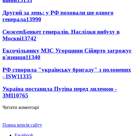
війни
15153
Другий за день: у РФ поховали ще одного
генерала
13990
Сюжет
Бенкет генералів. Наслідки вибуху в
Москві
13742
Ексочільнику МЗС Угорщини Сійярто загрожує
в'язниця
11340
РФ створила "українську бригаду" з полонених
- ISW
11335
Україна поставила Путіна перед дилемою -
ЗМІ
10765
Читати коментарі
Повна версія сайту
Facebook