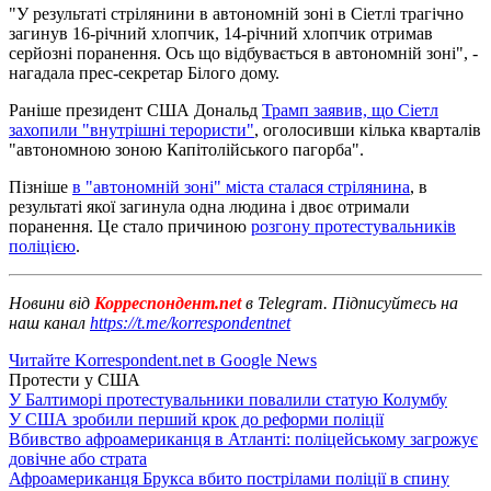
"У результаті стрілянини в автономній зоні в Сіетлі трагічно
загинув 16-річний хлопчик, 14-річний хлопчик отримав
серйозні поранення. Ось що відбувається в автономній зоні", -
нагадала прес-секретар Білого дому.
Раніше президент США Дональд
Трамп заявив, що Сіетл
захопили "внутрішні терористи"
, оголосивши кілька кварталів
"автономною зоною Капітолійського пагорба".
Пізніше
в "автономній зоні" міста сталася стрілянина
, в
результаті якої загинула одна людина і двоє отримали
поранення. Це стало причиною
розгону протестувальників
поліцією
.
Новини від
Корреспондент.net
в Telegram. Підписуйтесь на
наш канал
https://t.me/korrespondentnet
Читайте Korrespondent.net в Google News
Протести у США
У Балтиморі протестувальники повалили статую Колумбу
У США зробили перший крок до реформи поліції
Вбивство афроамериканця в Атланті: поліцейському загрожує
довічне або страта
Афроамериканця Брукса вбито пострілами поліції в спину