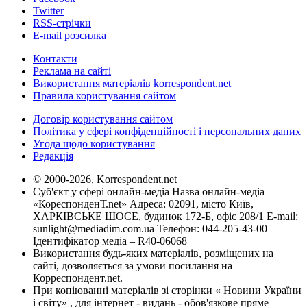
Twitter
RSS-стрічки
E-mail розсилка
Контакти
Реклама на сайті
Використання матеріалів korrespondent.net
Правила користування сайтом
Договір користування сайтом
Політика у сфері конфіденційності і персональних даних
Угода щодо користування
Редакція
© 2000-2026, Korrespondent.net
Суб'єкт у сфері онлайн-медіа Назва онлайн-медіа –
«КореспонденТ.net» Адреса: 02091, місто Київ,
ХАРКІВСЬКЕ ШОСЕ, будинок 172-Б, офіс 208/1 E-mail:
sunlight@mediadim.com.ua
Телефон: 044-205-43-00
Ідентифікатор медіа – R40-06068
Використання будь-яких матеріалів, розміщених на
сайті, дозволяється за умови посилання на
Корреспондент.net.
При копіюванні матеріалів зі сторінки « Новини України
і світу» , для інтернет - видань - обов'язкове пряме