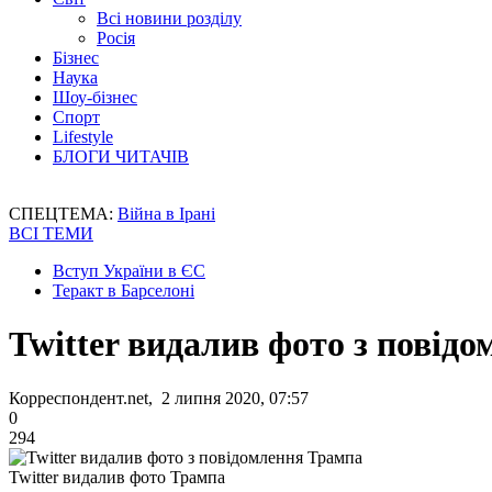
Всі новини розділу
Росія
Бізнес
Наука
Шоу-бізнес
Спорт
Lifestyle
БЛОГИ ЧИТАЧІВ
СПЕЦТЕМА:
Війна в Ірані
ВСІ ТЕМИ
Вступ України в ЄС
Теракт в Барселоні
Twitter видалив фото з повід
Корреспондент.net, 2 липня 2020, 07:57
0
294
Twitter видалив фото Трампа