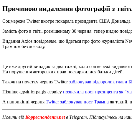
Причиною видалення фотографії з твіта
Соцмережа Twitter вкотре покарала президента США Дональда 
Замість фото в твіті, розміщеному 30 червня, тепер видно пові
Видання Axios повідомляє, що йдеться про фото журналіста New
Трампом без дозволу.
Це вже другий випадок за два тижні, коли соцмережі видаляють 
На порушення авторських прав поскаржилися батьки дітей.
Також на початку червня Twitter
заблокував відеоролик глави Б
Пізніше адміністрація сервісу
позначила пост президента як "м
А наприкінці червня
Twitter заблокував пост Трампа
як такий, щ
Новини від
Корреспондент.net
в Telegram. Підписуйтесь на на