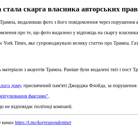
 стала скарга власника авторських прав,
Трампа, видаливши фото з його повідомлення через порушення а
домлення про те, що фото видалено у відповідь на скаргу власник
 York Times, яке супроводжувало велику статтю про Трампа. Газе
матеріали з акаунтів Трампа. Раніше були видалені твіт і пост Т
ілого дому,
присвячений пам'яті Джорджа Флойда, за порушення 
аніпулювання фактами"
.
о не відповідає політиці компанії.
ш канал
https://t.me/korrespondentnet