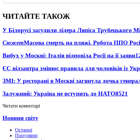
ЧИТАЙТЕ ТАКОЖ
У Білорусі засудили лідера Ляпіса Трубецького М
Сюжет
Масова смерть на пляжі. Робота ППО Росі
Вибух у Москві: Італія відповіла Росії на її заяви
1
ЄС відзавтра змінює правила для чоловіків із Ук
ЗМІ: У ресторані в Москві загинула дочка генера
Залужний: Україна не вступить до НАТО
8521
Читати коментарі
Новини світу
Останні
Популярні