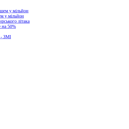
ем у мільйон
ирського літака
е на 50%
 - ЗМІ