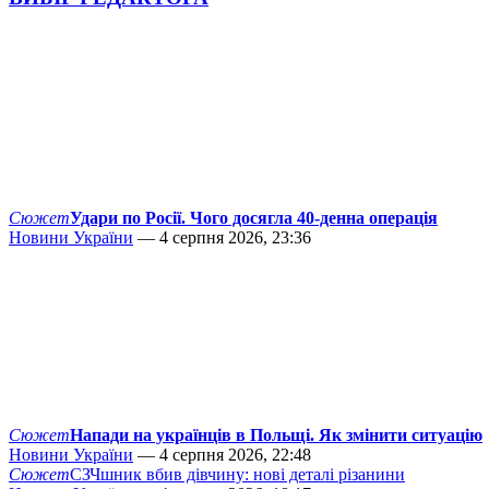
Сюжет
Удари по Росії. Чого досягла 40-денна операція
Новини України
— 4 серпня 2026, 23:36
Сюжет
Напади на українців в Польщі. Як змінити ситуацію
Новини України
— 4 серпня 2026, 22:48
Сюжет
СЗЧшник вбив дівчину: нові деталі різанини