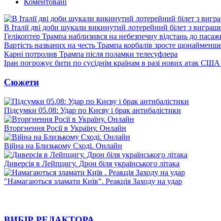
Коментовані
В Італії дві доби шукали викинутий лотерейний білет з виграш
Гелікоптер Трампа наблизився на небезпечну відстань до пасаж
Вартість названих на честь Трампа корбалів зросте щонайменш
Карні потролив Трампа після поламки телесуфлера
Іран погрожує бити по сусіднім країнам в разі нових атак США
Сюжети
Підсумки 05.08: Удар по Києву і брак антибалістики
Вторгнення Росії в Україну. Онлайн
Війна на Близькому Сході. Онлайн
Диверсія в Лейпцигу. Дрон біля українського літака
"Намагаються зламати Київ". Реакція Заходу на удар
ВИБІР РЕДАКТОРА