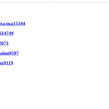
іхалка
15344
ї
14749
2073
раїни
9597
ла
9119