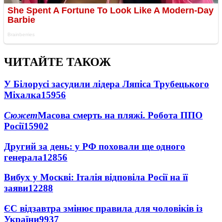
ЧИТАЙТЕ ТАКОЖ
У Білорусі засудили лідера Ляпіса Трубецького
Міхалка
15956
Сюжет
Масова смерть на пляжі. Робота ППО
Росії
15902
Другий за день: у РФ поховали ще одного
генерала
12856
Вибух у Москві: Італія відповіла Росії на її
заяви
12288
ЄС відзавтра змінює правила для чоловіків із
України
9937