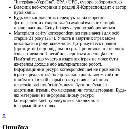
"Інтерфакс-Україна", EPA / UPG, суворо забороняється.
Власник веб-сторінки в розділі Я-Корреспондент є автор
публікації.
Будь-яке копіювання, передрук та відтворення
фотографічних творів та/або аудіовізуальних творів
правовласника Getty Images - суворо забороняється.
Матеріали сайту korrespondent.net призначені для осіб
старше 21 року (21+). Участь в азартних іграх може
викликати ігрову залежність. Дотримуйтесь правил
(принципів) відповідальної гри. При виявленні перших
ознак залежності негайно зверніться до спеціаліста.
Пам'ятайте, що участь в азартних іграх не може бути
джерелом доходів або альтернативою роботі.
Інформаційний ресурс korrespondent.net не проводить
ігри на реальні та/або віртуальні гроші, також сайт не
приймає ні в якій формі оплату ставок та інших
платежів, які пов’язані/можуть бути пов’язані з
азартними іграми, букмекерами чи тоталізаторами. Будь-
які матеріали на інформаційному ресурсі
korrespondent.net публікуються виключно в
інформаційних цілях.
X
Ошибка