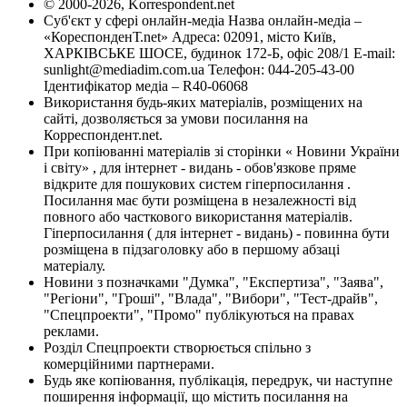
© 2000-2026, Korrespondent.net
Суб'єкт у сфері онлайн-медіа Назва онлайн-медіа –
«КореспонденТ.net» Адреса: 02091, місто Київ,
ХАРКІВСЬКЕ ШОСЕ, будинок 172-Б, офіс 208/1 E-mail:
sunlight@mediadim.com.ua
Телефон: 044-205-43-00
Ідентифікатор медіа – R40-06068
Використання будь-яких матеріалів, розміщених на
сайті, дозволяється за умови посилання на
Корреспондент.net.
При копіюванні матеріалів зі сторінки « Новини України
і світу» , для інтернет - видань - обов'язкове пряме
відкрите для пошукових систем гіперпосилання .
Посилання має бути розміщена в незалежності від
повного або часткового використання матеріалів.
Гіперпосилання ( для інтернет - видань) - повинна бути
розміщена в підзаголовку або в першому абзаці
матеріалу.
Новини з позначками "Думка", "Експертиза", "Заява",
"Регіони", "Гроші", "Влада", "Вибори", "Тест-драйв",
"Спецпроекти", "Промо" публікуються на правах
реклами.
Розділ Спецпроекти створюється спільно з
комерційними партнерами.
Будь яке копіювання, публікація, передрук, чи наступне
поширення інформації, що містить посилання на