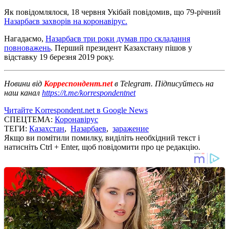
Як повідомлялося, 18 червня Укібай повідомив, що 79-річний
Назарбаєв захворів на коронавірус.
Нагадаємо,
Назарбаєв три роки думав про складання
повноважень
. Перший президент Казахстану пішов у
відставку 19 березня 2019 року.
Новини від
Корреспондент.net
в Telegram. Підписуйтесь на
наш канал
https://t.me/korrespondentnet
Читайте Korrespondent.net в Google News
СПЕЦТЕМА:
Коронавірус
ТЕГИ:
Казахстан
,
Назарбаев
,
заражение
Якщо ви помітили помилку, виділіть необхідний текст і
натисніть Ctrl + Enter, щоб повідомити про це редакцію.