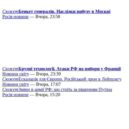
Сюжет
Бенкет генералів. Наслідки вибуху в Москві
Росія новини
— Вчора, 23:58
Сюжет
Брудні технології. Атаки РФ на вибори у Франції
Новини світу
— Вчора, 23:39
Сюжет
Ескалація для Європи. Російський дрон в Лейпцигу
Новини світу
— Вчора, 17:07
Сюжет
Зміни в армії РФ: що стоїть за рішенням Путіна
Росія новини
— Вчора, 15:20