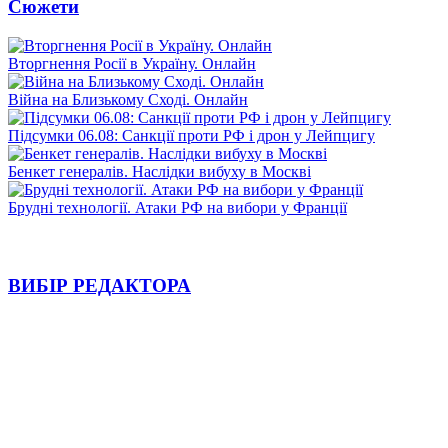
Сюжети
Вторгнення Росії в Україну. Онлайн
Війна на Близькому Сході. Онлайн
Підсумки 06.08: Санкції проти РФ і дрон у Лейпцигу
Бенкет генералів. Наслідки вибуху в Москві
Брудні технології. Атаки РФ на вибори у Франції
ВИБІР РЕДАКТОРА