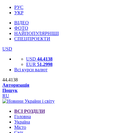
РУС
УКР
ВІДЕО
ФОТО
НАЙПОПУЛЯРНІШІ
СПЕЦПРОЕКТИ
USD
USD
44.4138
EUR
51.2998
Всі курси валют
44.4138
Авторизація
Пошук
RU
ВСІ РОЗДІЛИ
Головна
Україна
Місто
Світ