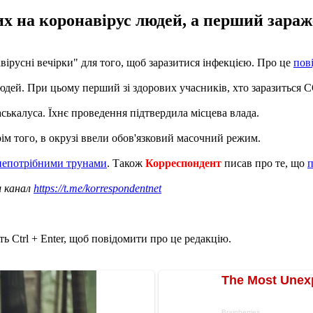
х на коронавірус людей, а перший зара
ірусні вечірки" для того, щоб заразитися інфекцією. Про це
пов
людей. При цьому перший зі здорових учасників, хто заразиться
аськалуса. Їхнє проведення підтвердила місцева влада.
м того, в окрузі ввели обов'язковий масочний режим.
 непотрібними трунами
. Також
Корреспондент
писав про те, що
п
ш канал
https://t.me/korrespondentnet
ь Ctrl + Enter, щоб повідомити про це редакцію.