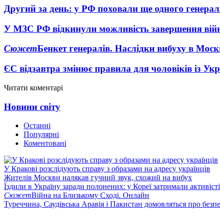
Другий за день: у РФ поховали ще одного генерал
У МЗС РФ відкинули можливість завершення вій
Сюжет
Бенкет генералів. Наслідки вибуху в Моск
ЄС відзавтра змінює правила для чоловіків із Ук
Читати коментарі
Новини світу
Останні
Популярні
Коментовані
У Кракові розслідують справу з образами на адресу українців
Жителів Москви налякав гучний звук, схожий на вибух
Їздили в Україну заради полонених: у Кореї затримали активіст
Сюжет
Війна на Близькому Сході. Онлайн
Туреччина, Саудівська Аравія і Пакистан домовляться про безп