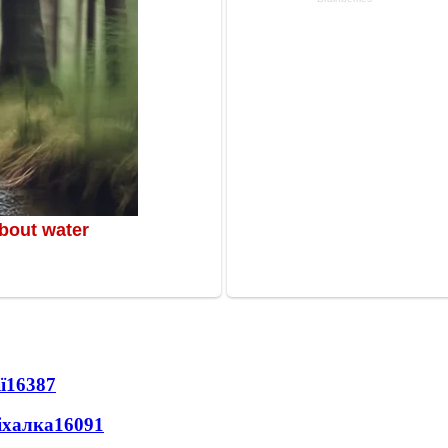
ї
16387
іхалка
16091