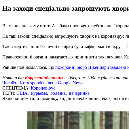
На заходи спеціально запрошують хвори
В американському штаті Алабама проводять небезпечні "коронав
На такі заходи спеціально запрошують хворих на коронавірус 
Такі смертельно-небезпечні вечірки були зафіксовані в окрузі Т
Правоохоронні органи намагаються припинити такі вечірки. Крі
Раніше повідомлялося, що
похоронні бюро Швейцарії завалені
Новини від
Корреспондент.net
в Telegram. Підписуйтесь на на
Читайте Korrespondent.net в Google News
СПЕЦТЕМА:
Коронавірус
ТЕГИ:
США
,
курьезы
,
болезнь
,
вечеринка
Якщо ви помітили помилку, виділіть необхідний текст і натисніт