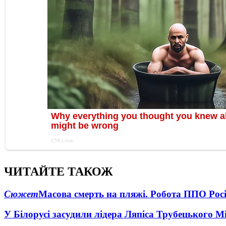
ЧИТАЙТЕ ТАКОЖ
Сюжет
Масова смерть на пляжі. Робота ППО Росі
У Білорусі засудили лідера Ляпіса Трубецького М