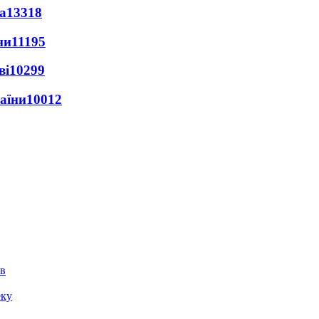
а
13318
ни
11195
ві
10299
раїни
10012
ів
еку