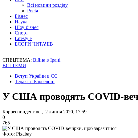
Всі новини розділу
Росія
Бізнес
Наука
Шоу-бізнес
Спорт
Lifestyle
БЛОГИ ЧИТАЧІВ
СПЕЦТЕМА:
Війна в Ірані
ВСІ ТЕМИ
Вступ України в ЄС
Теракт в Барселоні
У США проводять COVID-вечі
Корреспондент.net, 2 липня 2020, 17:59
0
765
Фото: Pixabay