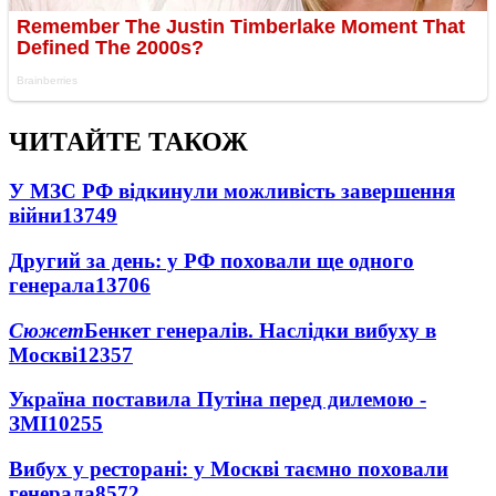
ЧИТАЙТЕ ТАКОЖ
У МЗС РФ відкинули можливість завершення
війни
13749
Другий за день: у РФ поховали ще одного
генерала
13706
Сюжет
Бенкет генералів. Наслідки вибуху в
Москві
12357
Україна поставила Путіна перед дилемою -
ЗМІ
10255
Вибух у ресторані: у Москві таємно поховали
генерала
8572