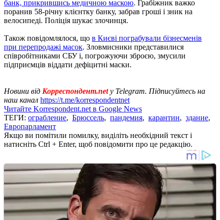
банк, прикрившись медичною маскою
. Грабіжник важко
поранив 58-річну клієнтку банку, забрав гроші і зник на
велосипеді. Поліція шукає злочинця.
Також повідомлялося, що
в Києві пограбували бізнесменів
при перепродажі масок
. Зловмисники представилися
співробітниками СБУ і, погрожуючи зброєю, змусили
підприємців віддати дефіцитні маски.
Новини від
Корреспондент.net
у Telegram. Підписуйтесь на
наш канал
https://t.me/korrespondentnet
Читайте Korrespondent.net в Google News
ТЕГИ:
ограбление
,
Брюссель
,
пандемия
,
карантин
,
здание
,
Европарламент
Якщо ви помітили помилку, виділіть необхідний текст і
натисніть Ctrl + Enter, щоб повідомити про це редакцію.