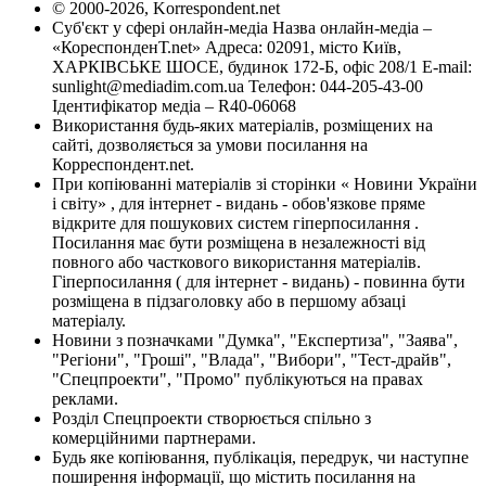
© 2000-2026, Korrespondent.net
Суб'єкт у сфері онлайн-медіа Назва онлайн-медіа –
«КореспонденТ.net» Адреса: 02091, місто Київ,
ХАРКІВСЬКЕ ШОСЕ, будинок 172-Б, офіс 208/1 E-mail:
sunlight@mediadim.com.ua
Телефон: 044-205-43-00
Ідентифікатор медіа – R40-06068
Використання будь-яких матеріалів, розміщених на
сайті, дозволяється за умови посилання на
Корреспондент.net.
При копіюванні матеріалів зі сторінки « Новини України
і світу» , для інтернет - видань - обов'язкове пряме
відкрите для пошукових систем гіперпосилання .
Посилання має бути розміщена в незалежності від
повного або часткового використання матеріалів.
Гіперпосилання ( для інтернет - видань) - повинна бути
розміщена в підзаголовку або в першому абзаці
матеріалу.
Новини з позначками "Думка", "Експертиза", "Заява",
"Регіони", "Гроші", "Влада", "Вибори", "Тест-драйв",
"Спецпроекти", "Промо" публікуються на правах
реклами.
Розділ Спецпроекти створюється спільно з
комерційними партнерами.
Будь яке копіювання, публікація, передрук, чи наступне
поширення інформації, що містить посилання на