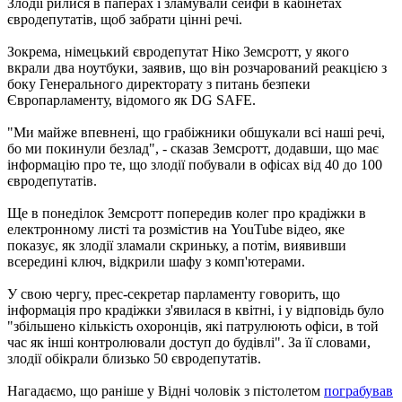
Злодії рилися в паперах і зламували сейфи в кабінетах
євродепутатів, щоб забрати цінні речі.
Зокрема, німецький євродепутат Ніко Земсротт, у якого
вкрали два ноутбуки, заявив, що він розчарований реакцією з
боку Генерального директорату з питань безпеки
Європарламенту, відомого як DG SAFE.
"Ми майже впевнені, що грабіжники обшукали всі наші речі,
бо ми покинули безлад", - сказав Земсротт, додавши, що має
інформацію про те, що злодії побували в офісах від 40 до 100
євродепутатів.
Ще в понеділок Земсротт попередив колег про крадіжки в
електронному листі та розмістив на YouTube відео, яке
показує, як злодії зламали скриньку, а потім, виявивши
всередині ключ, відкрили шафу з комп'ютерами.
У свою чергу, прес-секретар парламенту говорить, що
інформація про крадіжки з'явилася в квітні, і у відповідь було
"збільшено кількість охоронців, які патрулюють офіси, в той
час як інші контролювали доступ до будівлі". За її словами,
злодії обікрали близько 50 євродепутатів.
Нагадаємо, що раніше у Відні чоловік з пістолетом
пограбував