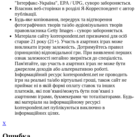
"Інтерфакс-Україна", EPA / UPG, суворо забороняється.
Власник веб-сторінки в розділі Я-Корреспондент є автор
публікації.
Будь-яке копіювання, передрук та відтворення
фотографічних творів та/або аудіовізуальних творів
правовласника Getty Images - суворо забороняється.
Матеріали сайту korrespondent.net призначені для осіб
старше 21 року (21+). Участь в азартних іграх може
викликати ігрову залежність. Дотримуйтесь правил
(принципів) відповідальної гри. При виявленні перших
ознак залежності негайно зверніться до спеціаліста.
Пам'ятайте, що участь в азартних іграх не може бути
джерелом доходів або альтернативою роботі.
Інформаційний ресурс korrespondent.net не проводить
ігри на реальні та/або віртуальні гроші, також сайт не
приймає ні в якій формі оплату ставок та інших
платежів, які пов’язані/можуть бути пов’язані з
азартними іграми, букмекерами чи тоталізаторами. Будь-
які матеріали на інформаційному ресурсі
korrespondent.net публікуються виключно в
інформаційних цілях.
X
Ошибка