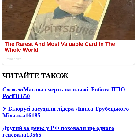
ЧИТАЙТЕ ТАКОЖ
Сюжет
Масова смерть на пляжі. Робота ППО
Росії
16650
У Білорусі засудили лідера Ляпіса Трубецького
Міхалка
16185
Другий за день: у РФ поховали ще одного
генерала
13565