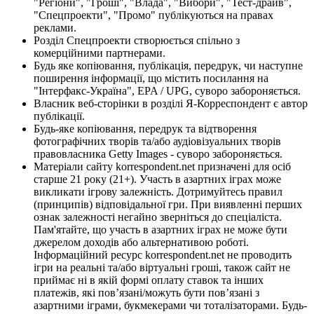
"Регіони", "Гроші", "Влада", "Вибори", "Тест-драйв",
"Спецпроекти", "Промо" публікуються на правах
реклами.
Розділ Спецпроекти створюється спільно з
комерційними партнерами.
Будь яке копіювання, публікація, передрук, чи наступне
поширення інформації, що містить посилання на
"Інтерфакс-Україна", EPA / UPG, суворо забороняється.
Власник веб-сторінки в розділі Я-Корреспондент є автор
публікації.
Будь-яке копіювання, передрук та відтворення
фотографічних творів та/або аудіовізуальних творів
правовласника Getty Images - суворо забороняється.
Матеріали сайту korrespondent.net призначені для осіб
старше 21 року (21+). Участь в азартних іграх може
викликати ігрову залежність. Дотримуйтесь правил
(принципів) відповідальної гри. При виявленні перших
ознак залежності негайно зверніться до спеціаліста.
Пам'ятайте, що участь в азартних іграх не може бути
джерелом доходів або альтернативою роботі.
Інформаційний ресурс korrespondent.net не проводить
ігри на реальні та/або віртуальні гроші, також сайт не
приймає ні в якій формі оплату ставок та інших
платежів, які пов’язані/можуть бути пов’язані з
азартними іграми, букмекерами чи тоталізаторами. Будь-