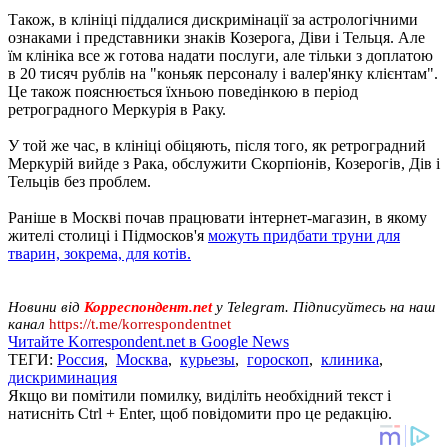
Також, в клініці піддалися дискримінації за астрологічними
ознаками і представники знаків Козерога, Діви і Тельця. Але
їм клініка все ж готова надати послуги, але тільки з доплатою
в 20 тисяч рублів на "коньяк персоналу і валер'янку клієнтам".
Це також пояснюється їхньою поведінкою в період
ретроградного Меркурія в Раку.
У той же час, в клініці обіцяють, після того, як ретроградний
Меркурій вийде з Рака, обслужити Скорпіонів, Козерогів, Дів і
Тельців без проблем.
Раніше в Москві почав працювати інтернет-магазин, в якому
жителі столиці і Підмосков'я
можуть придбати труни для
тварин, зокрема, для котів.
Новини від
Корреспондент.net
у Telegram. Підписуйтесь на наш
канал
https://t.me/korrespondentnet
Читайте Korrespondent.net в Google News
ТЕГИ:
Россия
,
Москва
,
курьезы
,
гороскоп
,
клиника
,
дискриминация
Якщо ви помітили помилку, виділіть необхідний текст і
натисніть Ctrl + Enter, щоб повідомити про це редакцію.