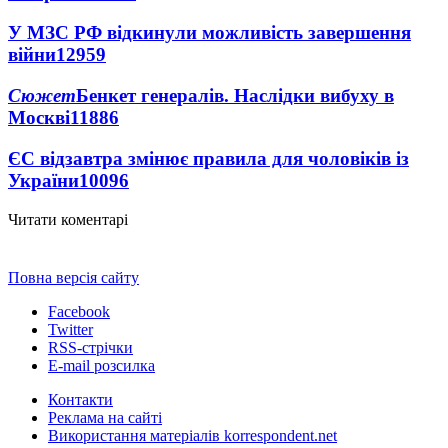
У МЗС РФ відкинули можливість завершення
війни
12959
Сюжет
Бенкет генералів. Наслідки вибуху в
Москві
11886
ЄС відзавтра змінює правила для чоловіків із
України
10096
Читати коментарі
Повна версія сайту
Facebook
Twitter
RSS-стрічки
E-mail розсилка
Контакти
Реклама на сайті
Використання матеріалів korrespondent.net