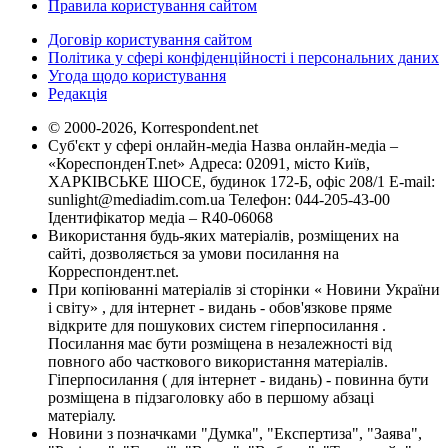
Правила користування сайтом
Договір користування сайтом
Політика у сфері конфіденційності і персональних даних
Угода щодо користування
Редакція
© 2000-2026, Korrespondent.net
Суб'єкт у сфері онлайн-медіа Назва онлайн-медіа –
«КореспонденТ.net» Адреса: 02091, місто Київ,
ХАРКІВСЬКЕ ШОСЕ, будинок 172-Б, офіс 208/1 E-mail:
sunlight@mediadim.com.ua
Телефон: 044-205-43-00
Ідентифікатор медіа – R40-06068
Використання будь-яких матеріалів, розміщених на
сайті, дозволяється за умови посилання на
Корреспондент.net.
При копіюванні матеріалів зі сторінки « Новини України
і світу» , для інтернет - видань - обов'язкове пряме
відкрите для пошукових систем гіперпосилання .
Посилання має бути розміщена в незалежності від
повного або часткового використання матеріалів.
Гіперпосилання ( для інтернет - видань) - повинна бути
розміщена в підзаголовку або в першому абзаці
матеріалу.
Новини з позначками "Думка", "Експертиза", "Заява",