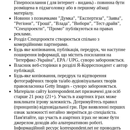
Гіперпосилання ( для інтернет - видань) - повинна бути
розміщена в підзаголовку або в першому абзаці
матеріалу.
Новини з позначками "Думка", "Експертиза", "Заява",
"Регіони", "Гроші", "Влада", "Вибори", "Тест-драйв",
"Спецпроекти", "Промо" публікуються на правах
реклами.
Розділ Спецпроекти створюється спільно з
комерційними партнерами.
Будь яке копіювання, публікація, передрук, чи наступне
поширення інформації, що містить посилання на
"Інтерфакс-Україна", EPA / UPG, суворо забороняється.
Власник веб-сторінки в розділі Я-Корреспондент є автор
публікації.
Будь-яке копіювання, передрук та відтворення
фотографічних творів та/або аудіовізуальних творів
правовласника Getty Images - суворо забороняється.
Матеріали сайту korrespondent.net призначені для осіб
старше 21 року (21+). Участь в азартних іграх може
викликати ігрову залежність. Дотримуйтесь правил
(принципів) відповідальної гри. При виявленні перших
ознак залежності негайно зверніться до спеціаліста.
Пам'ятайте, що участь в азартних іграх не може бути
джерелом доходів або альтернативою роботі.
Інформаційний ресурс korrespondent.net не проводить