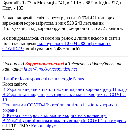
Бразилії - 1277, в Мексиці - 741, в США - 687, в Індії - 377, в
Перу - 185.
За час пандемії в світі зареєстрували 10 974 421 випадок
зараження коронавірусом, з них 523 243 летальних.
Вилікувалися від коронавірусної хвороби 6 135 272 людини.
Як повідомлялося, станом на ранок 2 липня всього в світі з
початку пандемії
налічувалося 10 694 288 інфікованих
COVID-19
, вилікувалися 5,48 млн осіб.
Новини від
Корреспондент.net
в Telegram. Підписуйтесь на
наш канал
https://t.me/korrespondentnet
Читайте Korrespondent.net в Google News
Коронавірус
В Україні вперше виявили новий варіант коронавірусу Цикада
В Україні за тиждень різко зросла кількість хворих на COVID-
19
Нові штами COVID-19: особливості та кількість хворих в
Україні
У Києві різко зросла кількість хворих на коронавірус
В Україні утричі зросла кількість випадків COVID за тиждень
СПЕЦТЕМА:
Коронавірус