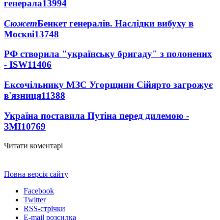
генерала
13994
Сюжет
Бенкет генералів. Наслідки вибуху в
Москві
13748
РФ створила "українську бригаду" з полонених
- ISW
11406
Ексочільнику МЗС Угорщини Сійярто загрожує
в'язниця
11388
Україна поставила Путіна перед дилемою -
ЗМІ
10769
Читати коментарі
Повна версія сайту
Facebook
Twitter
RSS-стрічки
E-mail розсилка