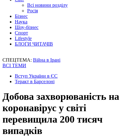
Всі новини розділу
Росія
Бізнес
Наука
Шоу-бізнес
Спорт
Lifestyle
БЛОГИ ЧИТАЧІВ
СПЕЦТЕМА:
Війна в Ірані
ВСІ ТЕМИ
Вступ України в ЄС
Теракт в Барселоні
Добова захворюваність на
коронавірус у світі
перевищила 200 тисяч
випадків