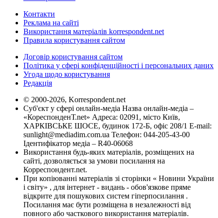
Контакти
Реклама на сайті
Використання матеріалів korrespondent.net
Правила користування сайтом
Договір користування сайтом
Політика у сфері конфіденційності і персональних даних
Угода щодо користування
Редакція
© 2000-2026, Korrespondent.net
Суб'єкт у сфері онлайн-медіа Назва онлайн-медіа –
«КореспонденТ.net» Адреса: 02091, місто Київ,
ХАРКІВСЬКЕ ШОСЕ, будинок 172-Б, офіс 208/1 E-mail:
sunlight@mediadim.com.ua
Телефон: 044-205-43-00
Ідентифікатор медіа – R40-06068
Використання будь-яких матеріалів, розміщених на
сайті, дозволяється за умови посилання на
Корреспондент.net.
При копіюванні матеріалів зі сторінки « Новини України
і світу» , для інтернет - видань - обов'язкове пряме
відкрите для пошукових систем гіперпосилання .
Посилання має бути розміщена в незалежності від
повного або часткового використання матеріалів.