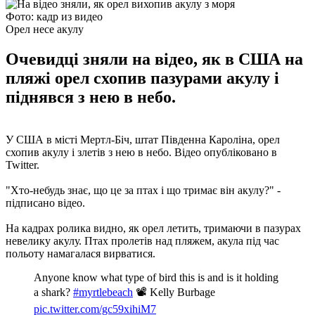
Фото: кадр из видео
Орел несе акулу
Очевидці зняли на відео, як в США на
пляжі орел схопив пазурами акулу і
піднявся з нею в небо.
У США в місті Мертл-Біч, штат Південна Кароліна, орел
схопив акулу і злетів з нею в небо. Відео опубліковано в
Twitter.
"Хто-небудь знає, що це за птах і що тримає він акулу?" -
підписано відео.
На кадрах ролика видно, як орел летить, тримаючи в пазурах
невелику акулу. Птах пролетів над пляжем, акула під час
польоту намагалася вирватися.
Anyone know what type of bird this is and is it holding
a shark?
#myrtlebeach
📽 Kelly Burbage
pic.twitter.com/gc59xihiM7