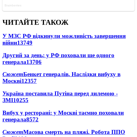
ЧИТАЙТЕ ТАКОЖ
У МЗС РФ відкинули можливість завершення
війни
13749
Другий за день: у РФ поховали ще одного
генерала
13706
Сюжет
Бенкет генералів. Наслідки вибуху в
Москві
12357
Україна поставила Путіна перед дилемою -
ЗМІ
10255
Вибух у ресторані: у Москві таємно поховали
генерала
8572
Сюжет
Масова смерть на пляжі. Робота ППО