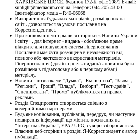
ХАРКІВСЬКЕ ШОСЕ, будинок 172-Б, офіс 208/1 E-mail:
sunlight@mediadim.com.ua
Телефон: 044-205-43-00
Ідентифікатор медіа – R40-06068
Використання будь-яких матеріалів, розміщених на
сайті, дозволяється за умови посилання на
Корреспондент.net.
При копіюванні матеріалів зі сторінки « Новини України
і світу» , для інтернет - видань - обов'язкове пряме
відкрите для пошукових систем гіперпосилання .
Посилання має бути розміщена в незалежності від
повного або часткового використання матеріалів.
Гіперпосилання ( для інтернет - видань) - повинна бути
розміщена в підзаголовку або в першому абзаці
матеріалу.
Новини з позначками "Думка", "Експертиза", "Заява",
"Регіони", "Гроші", "Влада", "Вибори", "Тест-драйв",
"Спецпроекти", "Промо" публікуються на правах
реклами.
Розділ Спецпроекти створюється спільно з
комерційними партнерами.
Будь яке копіювання, публікація, передрук, чи наступне
поширення інформації, що містить посилання на
"Інтерфакс-Україна", EPA / UPG, суворо забороняється.
Власник веб-сторінки в розділі Я-Корреспондент є автор
публікації.