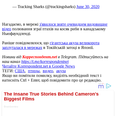
— Tracking Sharks (@trackingsharks)
June 30, 2020
Нагадаємо, в мережі
з'явилося зняте очевидцем видовищне
відео
полювання зграї птахів на косяк риби в канадському
Ньюфаундленді.
Раніше повідомлялося, що
гігантська акула великорота
заплуталася в мережах
в Токійській затоці в Японії.
Новини від
Корреспондент.net
в Telegram. Підписуйтесь на
наш канал
https://t.me/korrespondentnet
Читайте Korrespondent.net в Google News
ТЕГИ:
США
,
птицы
,
видео
,
акула
Якщо ви помітили помилку, виділіть необхідний текст і
натисніть Ctrl + Enter, щоб повідомити про це редакцію.