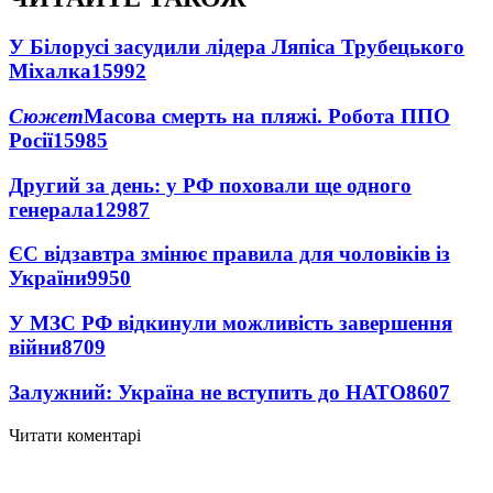
У Білорусі засудили лідера Ляпіса Трубецького
Міхалка
15992
Сюжет
Масова смерть на пляжі. Робота ППО
Росії
15985
Другий за день: у РФ поховали ще одного
генерала
12987
ЄС відзавтра змінює правила для чоловіків із
України
9950
У МЗС РФ відкинули можливість завершення
війни
8709
Залужний: Україна не вступить до НАТО
8607
Читати коментарі