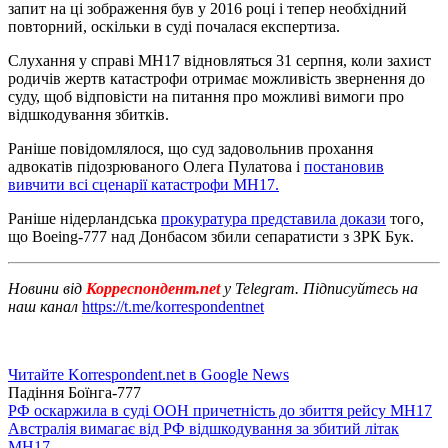
запит на ці зображення був у 2016 році і тепер необхідний
повторний, оскільки в суді почалася експертиза.
Слухання у справі MH17 відновляться 31 серпня, коли захист
родичів жертв катастрофи отримає можливість звернення до
суду, щоб відповісти на питання про можливі вимоги про
відшкодування збитків.
Раніше повідомлялося, що суд задовольнив прохання
адвокатів підозрюваного Олега Пулатова і
постановив
вивчити всі сценарії катастрофи МН17.
Раніше нідерландська
прокуратура представила докази
того,
що Boeing-777 над Донбасом збили сепаратисти з ЗРК Бук.
Новини від
Корреспондент.net
у Telegram. Підписуйтесь на
наш канал
https://t.me/korrespondentnet
Читайте Korrespondent.net в Google News
Падіння Боїнга-777
РФ оскаржила в суді ООН причетність до збиття рейсу MH17
Австралія вимагає від РФ відшкодування за збитий літак
MH17