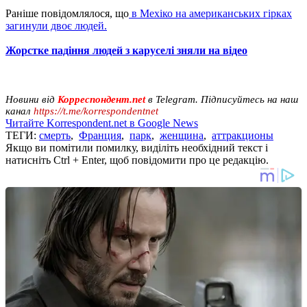
Раніше повідомлялося, що
в Мехіко на американських гірках
загинули двоє людей.
Жорстке падіння людей з каруселі зняли на відео
Новини від
Корреспондент.net
в Telegram. Підписуйтесь на наш
канал
https://t.me/korrespondentnet
Читайте Korrespondent.net в Google News
ТЕГИ:
смерть
,
Франция
,
парк
,
женщина
,
аттракционы
Якщо ви помітили помилку, виділіть необхідний текст і
натисніть Ctrl + Enter, щоб повідомити про це редакцію.