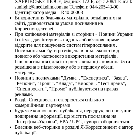
ХАРКІВСЬКЕ ШОСЕ, будинок 172-Б, офіс 208/1 E-mail:
sunlight@mediadim.com.ua
Телефон: 044-205-43-00
Ідентифікатор медіа – R40-06068
Використання будь-яких матеріалів, розміщених на
сайті, дозволяється за умови посилання на
Корреспондент.net.
При копіюванні матеріалів зі сторінки « Новини України
і світу» , для інтернет - видань - обов'язкове пряме
відкрите для пошукових систем гіперпосилання .
Посилання має бути розміщена в незалежності від
повного або часткового використання матеріалів.
Гіперпосилання ( для інтернет - видань) - повинна бути
розміщена в підзаголовку або в першому абзаці
матеріалу.
Новини з позначками "Думка", "Експертиза", "Заява",
"Регіони", "Гроші", "Влада", "Вибори", "Тест-драйв",
"Спецпроекти", "Промо" публікуються на правах
реклами.
Розділ Спецпроекти створюється спільно з
комерційними партнерами.
Будь яке копіювання, публікація, передрук, чи наступне
поширення інформації, що містить посилання на
"Інтерфакс-Україна", EPA / UPG, суворо забороняється.
Власник веб-сторінки в розділі Я-Корреспондент є автор
публікації.