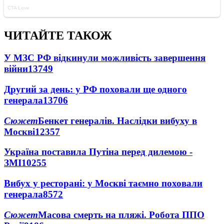
ЧИТАЙТЕ ТАКОЖ
У МЗС РФ відкинули можливість завершення
війни
13749
Другий за день: у РФ поховали ще одного
генерала
13706
Сюжет
Бенкет генералів. Наслідки вибуху в
Москві
12357
Україна поставила Путіна перед дилемою -
ЗМІ
10255
Вибух у ресторані: у Москві таємно поховали
генерала
8572
Сюжет
Масова смерть на пляжі. Робота ППО