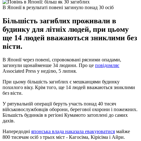
В Японії в результаті повені загинуло понад 30 осіб
Більшість загиблих проживали в
будинку для літніх людей, при цьому
ще 14 людей вважаються зниклими без
вісти.
В Японії через повені, спровоковані рясними опадами,
загинули щонайменше 34 людини. Про це
повідомляє
Associated Press у неділю, 5 липня.
При цьому більшість загиблих є мешканцями будинку
похилого віку. Крім того, ще 14 людей вважаються зниклими
без вісти.
У рятувальній операції беруть участь понад 40 тисяч
військовослужбовців оборони, берегової охорони і пожежних.
Більшість будинків в регіоні Кумамото затоплені до самих
дахів.
Напередодні
японська влада наказала евакуюватися
майже
800 тисячам осіб з трьох міст - Кагосіма, Кірісіма і Айри.