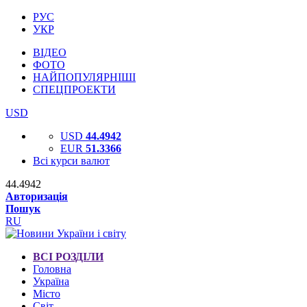
РУС
УКР
ВІДЕО
ФОТО
НАЙПОПУЛЯРНІШІ
СПЕЦПРОЕКТИ
USD
USD
44.4942
EUR
51.3366
Всі курси валют
44.4942
Авторизація
Пошук
RU
ВСІ РОЗДІЛИ
Головна
Україна
Місто
Світ