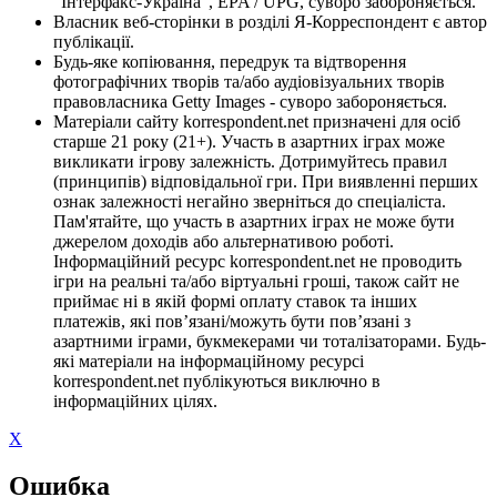
"Інтерфакс-Україна", EPA / UPG, суворо забороняється.
Власник веб-сторінки в розділі Я-Корреспондент є автор
публікації.
Будь-яке копіювання, передрук та відтворення
фотографічних творів та/або аудіовізуальних творів
правовласника Getty Images - суворо забороняється.
Матеріали сайту korrespondent.net призначені для осіб
старше 21 року (21+). Участь в азартних іграх може
викликати ігрову залежність. Дотримуйтесь правил
(принципів) відповідальної гри. При виявленні перших
ознак залежності негайно зверніться до спеціаліста.
Пам'ятайте, що участь в азартних іграх не може бути
джерелом доходів або альтернативою роботі.
Інформаційний ресурс korrespondent.net не проводить
ігри на реальні та/або віртуальні гроші, також сайт не
приймає ні в якій формі оплату ставок та інших
платежів, які пов’язані/можуть бути пов’язані з
азартними іграми, букмекерами чи тоталізаторами. Будь-
які матеріали на інформаційному ресурсі
korrespondent.net публікуються виключно в
інформаційних цілях.
X
Ошибка