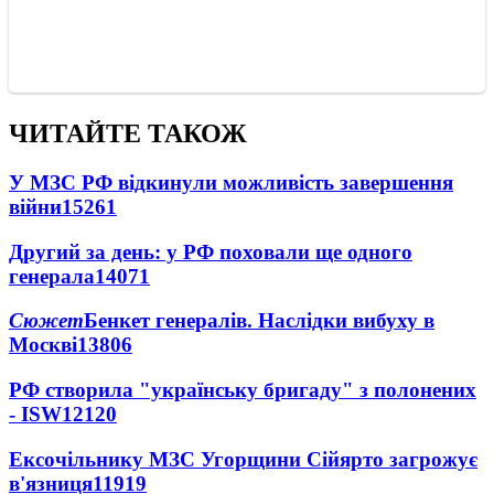
ЧИТАЙТЕ ТАКОЖ
У МЗС РФ відкинули можливість завершення
війни
15261
Другий за день: у РФ поховали ще одного
генерала
14071
Сюжет
Бенкет генералів. Наслідки вибуху в
Москві
13806
РФ створила "українську бригаду" з полонених
- ISW
12120
Ексочільнику МЗС Угорщини Сійярто загрожує
в'язниця
11919