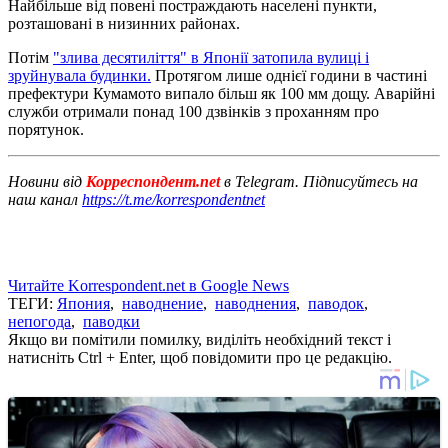
Найбільше від повені постраждають населені пункти,
розташовані в низинних районах.
Потім
"злива десятиліття" в Японії затопила вулиці і
зруйнувала будинки.
Протягом лише однієї години в частині
префектури Кумамото випало більш як 100 мм дощу. Аварійні
служби отримали понад 100 дзвінків з проханням про
порятунок.
Новини від
Корреспондент.net
в Telegram. Підписуйтесь на
наш канал
https://t.me/korrespondentnet
Читайте Korrespondent.net в Google News
ТЕГИ:
Япония
,
наводнение
,
наводнения
,
паводок
,
непогода
,
паводки
Якщо ви помітили помилку, виділіть необхідний текст і
натисніть Ctrl + Enter, щоб повідомити про це редакцію.