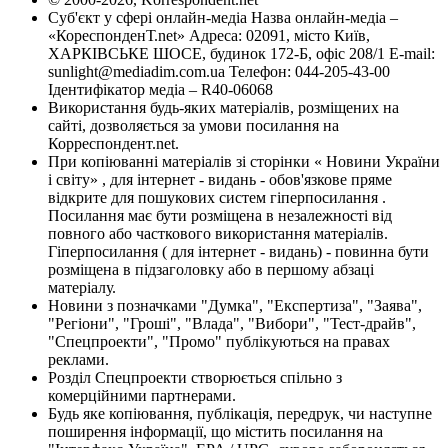
Суб'єкт у сфері онлайн-медіа Назва онлайн-медіа –
«КореспонденТ.net» Адреса: 02091, місто Київ,
ХАРКІВСЬКЕ ШОСЕ, будинок 172-Б, офіс 208/1 E-mail:
sunlight@mediadim.com.ua
Телефон: 044-205-43-00
Ідентифікатор медіа – R40-06068
Використання будь-яких матеріалів, розміщених на
сайті, дозволяється за умови посилання на
Корреспондент.net.
При копіюванні матеріалів зі сторінки « Новини України
і світу» , для інтернет - видань - обов'язкове пряме
відкрите для пошукових систем гіперпосилання .
Посилання має бути розміщена в незалежності від
повного або часткового використання матеріалів.
Гіперпосилання ( для інтернет - видань) - повинна бути
розміщена в підзаголовку або в першому абзаці
матеріалу.
Новини з позначками "Думка", "Експертиза", "Заява",
"Регіони", "Гроші", "Влада", "Вибори", "Тест-драйв",
"Спецпроекти", "Промо" публікуються на правах
реклами.
Розділ Спецпроекти створюється спільно з
комерційними партнерами.
Будь яке копіювання, публікація, передрук, чи наступне
поширення інформації, що містить посилання на