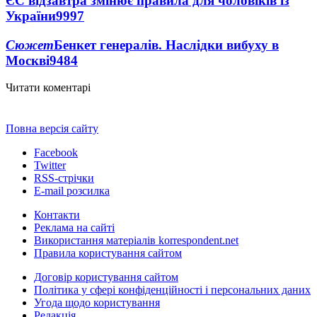
ЄС відзавтра змінює правила для чоловіків із
України
9997
Сюжет
Бенкет генералів. Наслідки вибуху в
Москві
9484
Читати коментарі
Повна версія сайту
Facebook
Twitter
RSS-стрічки
E-mail розсилка
Контакти
Реклама на сайті
Використання матеріалів korrespondent.net
Правила користування сайтом
Договір користування сайтом
Політика у сфері конфіденційності і персональних даних
Угода щодо користування
Редакція