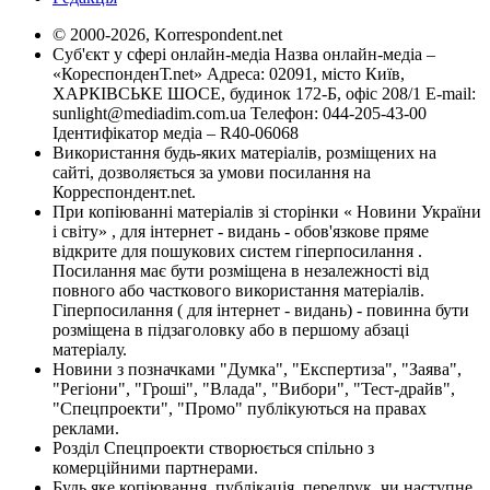
© 2000-2026, Korrespondent.net
Суб'єкт у сфері онлайн-медіа Назва онлайн-медіа –
«КореспонденТ.net» Адреса: 02091, місто Київ,
ХАРКІВСЬКЕ ШОСЕ, будинок 172-Б, офіс 208/1 E-mail:
sunlight@mediadim.com.ua
Телефон: 044-205-43-00
Ідентифікатор медіа – R40-06068
Використання будь-яких матеріалів, розміщених на
сайті, дозволяється за умови посилання на
Корреспондент.net.
При копіюванні матеріалів зі сторінки « Новини України
і світу» , для інтернет - видань - обов'язкове пряме
відкрите для пошукових систем гіперпосилання .
Посилання має бути розміщена в незалежності від
повного або часткового використання матеріалів.
Гіперпосилання ( для інтернет - видань) - повинна бути
розміщена в підзаголовку або в першому абзаці
матеріалу.
Новини з позначками "Думка", "Експертиза", "Заява",
"Регіони", "Гроші", "Влада", "Вибори", "Тест-драйв",
"Спецпроекти", "Промо" публікуються на правах
реклами.
Розділ Спецпроекти створюється спільно з
комерційними партнерами.
Будь яке копіювання, публікація, передрук, чи наступне