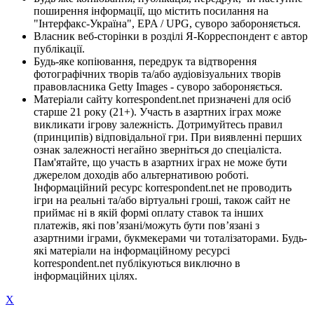
поширення інформації, що містить посилання на
"Інтерфакс-Україна", EPA / UPG, суворо забороняється.
Власник веб-сторінки в розділі Я-Корреспондент є автор
публікації.
Будь-яке копіювання, передрук та відтворення
фотографічних творів та/або аудіовізуальних творів
правовласника Getty Images - суворо забороняється.
Матеріали сайту korrespondent.net призначені для осіб
старше 21 року (21+). Участь в азартних іграх може
викликати ігрову залежність. Дотримуйтесь правил
(принципів) відповідальної гри. При виявленні перших
ознак залежності негайно зверніться до спеціаліста.
Пам'ятайте, що участь в азартних іграх не може бути
джерелом доходів або альтернативою роботі.
Інформаційний ресурс korrespondent.net не проводить
ігри на реальні та/або віртуальні гроші, також сайт не
приймає ні в якій формі оплату ставок та інших
платежів, які пов’язані/можуть бути пов’язані з
азартними іграми, букмекерами чи тоталізаторами. Будь-
які матеріали на інформаційному ресурсі
korrespondent.net публікуються виключно в
інформаційних цілях.
X