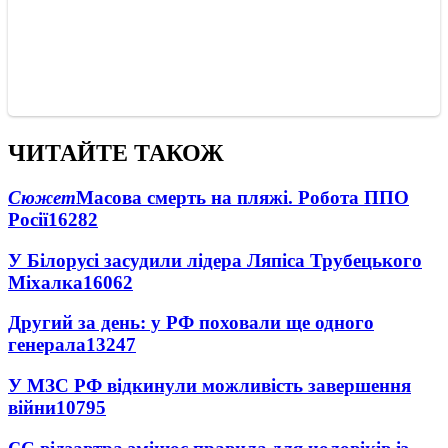
ЧИТАЙТЕ ТАКОЖ
Сюжет
Масова смерть на пляжі. Робота ППО
Росії
16282
У Білорусі засудили лідера Ляпіса Трубецького
Міхалка
16062
Другий за день: у РФ поховали ще одного
генерала
13247
У МЗС РФ відкинули можливість завершення
війни
10795