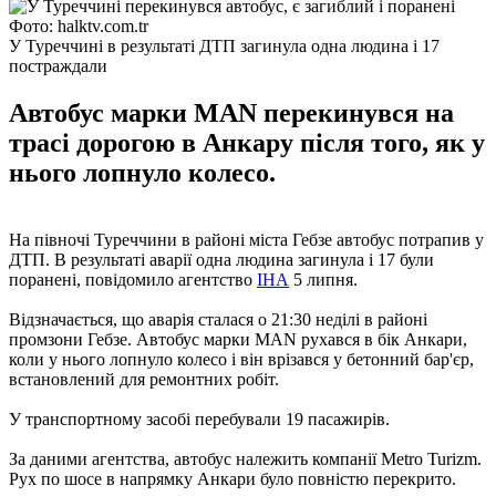
Фото: halktv.com.tr
У Туреччині в результаті ДТП загинула одна людина і 17
постраждали
Автобус марки MAN перекинувся на
трасі дорогою в Анкару після того, як у
нього лопнуло колесо.
На півночі Туреччини в районі міста Гебзе автобус потрапив у
ДТП. В результаті аварії одна людина загинула і 17 були
поранені, повідомило агентство
IHA
5 липня.
Відзначається, що аварія сталася о 21:30 неділі в районі
промзони Гебзе. Автобус марки MAN рухався в бік Анкари,
коли у нього лопнуло колесо і він врізався у бетонний бар'єр,
встановлений для ремонтних робіт.
У транспортному засобі перебували 19 пасажирів.
За даними агентства, автобус належить компанії Metro Turizm.
Рух по шосе в напрямку Анкари було повністю перекрито.