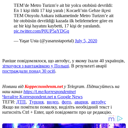
TEM’de Metro Turizm’e ait bir yolcu otobüsü devrildi:
En 1 kişi öldü 17 kişi yaralı | Kocaeli’nin Gebze ilçesi
TEM Otoyolu Ankara istikametinde Metro Turizm’e ait
bir otobüsün devrildiği kazada ilk belirlemelere göre en
az bir kişi hayatını kaybetti, 17 kişi de yaralandı.
pic.twitter.com/P0UP5aYDGq
— Yaşar Usta (@yasarustaportal)
July 5, 2020
Раніше повідомлялося, що автобус, у якому їхали 40 українців,
зіткнувся з вантажівкою у Польщі
. В результаті аварії
постраждали понад 30 осіб
.
Новини від
Корреспондент.net
у Telegram. Підписуйтесь на
наш канал
https://t.me/korrespondentnet
Читайте Korrespondent.net в Google News
ТЕГИ:
ДТП
,
Турция
,
видео
,
фото
,
авария
,
автобус
Якщо ви помітили помилку, виділіть необхідний текст і
натисніть Ctrl + Enter, щоб повідомити про це редакцію.