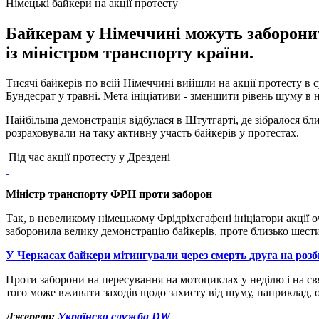
Німецькі байкери на акції протесту
Байкерам у Німеччині можуть заборонити
із міністром транспорту країни.
Тисячі байкерів по всій Німеччині вийшли на акції протесту в с
Бундесрат у травні. Мета ініціативи - зменшити рівень шуму в 
Найбільша демонстрація відбулася в Штутгарті, де зібралося бли
розраховували на таку активну участь байкерів у протестах.
Під час акції протесту у Дрездені
Міністр транспорту ФРН проти заборон
Так, в невеликому німецькому Фрідріхсгафені ініціатори акції о
заборонила велику демонстрацію байкерів, проте близько шести
У Черкасах байкери мітингували через смерть друга на розби
Проти заборони на пересування на мотоциклах у неділю і на свя
того може вживати заходів щодо захисту від шуму, наприклад, 
Джерело:
Українска служба DW