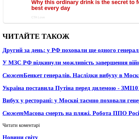
ЧИТАЙТЕ ТАКОЖ
Другий за день: у РФ поховали ще одного генерал
У МЗС РФ відкинули можливість завершення вій
Сюжет
Бенкет генералів. Наслідки вибуху в Моск
Україна поставила Путіна перед дилемою - ЗМІ
10
Вибух у ресторані: у Москві таємно поховали ген
Сюжет
Масова смерть на пляжі. Робота ППО Росі
Читати коментарі
Новини світу