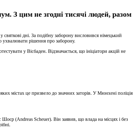
ум. З цим не згодні тисячі людей, разом
 у святкові дні. За подібну заборону висловився німецький
но ухвалювати рішення про заборону.
отестувати у Вісбаден. Відзначається, що ініціатори акцій не
деяких містах це призвело до значних заторів. У Мюнхені поліція
оєр (Andreas Scheuer). Він заявив, що влада на місцях і без
ібні.