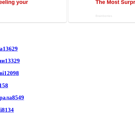
а
13629
ни
13329
ві
12098
158
ерала
8549
ї
8134