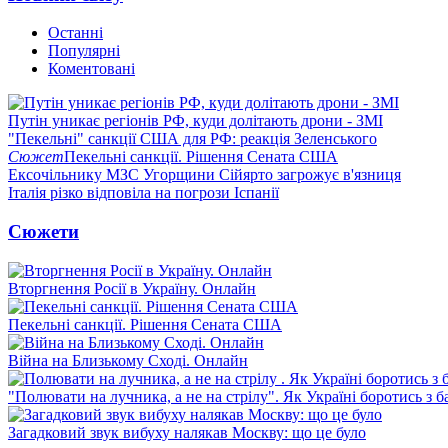
Останні
Популярні
Коментовані
Путін уникає регіонів РФ, куди долітають дрони - ЗМІ
"Пекельні" санкції США для РФ: реакція Зеленського
Сюжет
Пекельні санкції. Рішення Сената США
Ексочільнику МЗС Угорщини Сійярто загрожує в'язниця
Італія різко відповіла на погрози Іспанії
Сюжети
Вторгнення Росії в Україну. Онлайн
Пекельні санкції. Рішення Сената США
Війна на Близькому Сході. Онлайн
"Полювати на лучника, а не на стрілу". Як Україні боротись з 
Загадковий звук вибуху налякав Москву: що це було