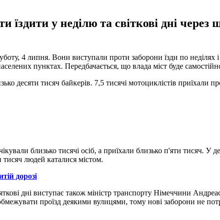
 їздити у неділю та світкові дні через ш
уботу, 4 липня. Вони виступали проти заборони їзди по неділях і
населених пунктах. Передбачається, що влада міст буде самостій
зько десяти тисяч байкерів. 7,5 тисячі мотоциклістів приїхали пр
чікували близько тисячі осіб, а приїхали близько п'яти тисяч. У 
 тисяч людей каталися містом.
тій дорозі
ткові дні виступає також міністр транспорту Німеччини Андреас Ш
обмежувати проїзд деякими вулицями, тому нові заборони не потр