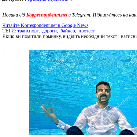
Новини від
Корреспондент.net
в Telegram. Підписуйтесь на на
Читайте Korrespondent.net в Google News
ТЕГИ:
транспорт
,
дороги
,
байкер
,
протест
Якщо ви помітили помилку, виділіть необхідний текст і натисніт