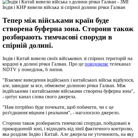
Індія і КНР вивели війська зі спірної долини річки Галван
Тепер між військами країн буде
створена буферна зона. Сторони також
розбирають тимчасові споруди в
спірній долині.
Індія і Китай вивели своїх військових зі спірних територій на
кордоні в долині річки Галван. Про це
повідомляє
телеканал
NDTV у понеділок, 6 липня.
"Взаємне виведення індійських і китайських військ відбулося,
але, швидше за все, обмежене долиною річки Галван. Між
індійськими і китайськими військами створена буферна зона",
- цитує канал слова свого джерела.
"Нам потрібно буде почекати, щоб побачити, чи є це
роз'єднання міцним і реальним", - наголосило джерело.
Сторони також розбирають тимчасові споруди, побудовані в
прикордонній зоні, і відходять від лінії фактичного контролю,
яка розділяє Індію і Китай. Але джерела не уточнюють, на яку