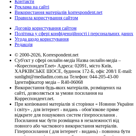
Контакти
Реклама на сайті
Використання матеріалів korrespondent.net
Правила користування сайтом
Договір користування сайтом
Політика у сфері конфіденційності і персональних даних
Угода щодо користування
Редакція
© 2000-2026, Korrespondent.net
Суб'єкт у сфері онлайн-медіа Назва онлайн-медіа –
«КореспонденТ.net» Адреса: 02091, місто Київ,
ХАРКІВСЬКЕ ШОСЕ, будинок 172-Б, офіс 208/1 E-mail:
sunlight@mediadim.com.ua
Телефон: 044-205-43-00
Ідентифікатор медіа – R40-06068
Використання будь-яких матеріалів, розміщених на
сайті, дозволяється за умови посилання на
Корреспондент.net.
При копіюванні матеріалів зі сторінки « Новини України
і світу» , для інтернет - видань - обов'язкове пряме
відкрите для пошукових систем гіперпосилання .
Посилання має бути розміщена в незалежності від
повного або часткового використання матеріалів.
Гіперпосилання ( для інтернет - видань) - повинна бути