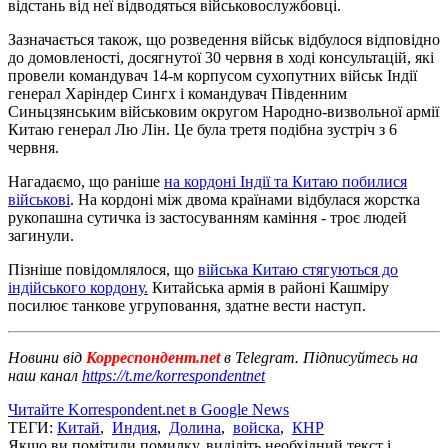
відстань від неї відводяться військовослужбовці.
Зазначається також, що розведення військ відбулося відповідно
до домовленості, досягнутої 30 червня в ході консультацій, які
провели командувач 14-м корпусом сухопутних військ Індії
генерал Харіндер Сингх і командувач Південним
Синьцзянським військовим округом Народно-визвольної армії
Китаю генерал Лю Лін. Це була третя подібна зустріч з 6
червня.
Нагадаємо, що раніше
на кордоні Індії та Китаю побилися
військові
. На кордоні між двома країнами відбулася жорстка
рукопашна сутичка із застосуванням каміння - троє людей
загинули.
Пізніше повідомлялося, що
війська Китаю стягуються до
індійського кордону.
Китайська армія в районі Кашміру
посилює танкове угруповання, здатне вести наступ.
Новини від
Корреспондент.net
в Telegram. Підписуйтесь на
наш канал
https://t.me/korrespondentnet
Читайте Korrespondent.net в Google News
ТЕГИ:
Китай
,
Индия
,
Долина
,
войска
,
КНР
Якщо ви помітили помилку, виділіть необхідний текст і