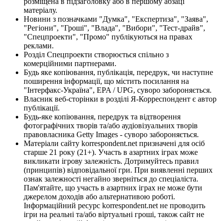
розміщена в підзаголовку або в першому абзаці
матеріалу.
Новини з позначками "Думка", "Експертиза", "Заява",
"Регіони", "Гроші", "Влада", "Вибори", "Тест-драйв",
"Спецпроекти", "Промо" публікуються на правах
реклами.
Розділ Спецпроекти створюється спільно з
комерційними партнерами.
Будь яке копіювання, публікація, передрук, чи наступне
поширення інформації, що містить посилання на
"Інтерфакс-Україна", EPA / UPG, суворо забороняється.
Власник веб-сторінки в розділі Я-Корреспондент є автор
публікації.
Будь-яке копіювання, передрук та відтворення
фотографічних творів та/або аудіовізуальних творів
правовласника Getty Images - суворо забороняється.
Матеріали сайту korrespondent.net призначені для осіб
старше 21 року (21+). Участь в азартних іграх може
викликати ігрову залежність. Дотримуйтесь правил
(принципів) відповідальної гри. При виявленні перших
ознак залежності негайно зверніться до спеціаліста.
Пам'ятайте, що участь в азартних іграх не може бути
джерелом доходів або альтернативою роботі.
Інформаційний ресурс korrespondent.net не проводить
ігри на реальні та/або віртуальні гроші, також сайт не