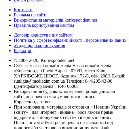
Контакти
Реклама на сайті
Використання матеріалів korrespondent.net
Правила користування сайтом
Договір користування сайтом
Політика у сфері конфіденційності і персональних даних
Угода щодо користування
Редакція
© 2000-2026, Korrespondent.net
Суб'єкт у сфері онлайн-медіа Назва онлайн-медіа –
«КореспонденТ.net» Адреса: 02091, місто Київ,
ХАРКІВСЬКЕ ШОСЕ, будинок 172-Б, офіс 208/1 E-mail:
sunlight@mediadim.com.ua
Телефон: 044-205-43-00
Ідентифікатор медіа – R40-06068
Використання будь-яких матеріалів, розміщених на
сайті, дозволяється за умови посилання на
Корреспондент.net.
При копіюванні матеріалів зі сторінки « Новини України
і світу» , для інтернет - видань - обов'язкове пряме
відкрите для пошукових систем гіперпосилання .
Посилання має бути розміщена в незалежності від
повного або часткового використання матеріалів.