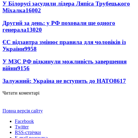
У Білорусі засудили лідера Ляпіса Трубецького
Міхалка
16002
Другий за день: у РФ поховали ще одного
генерала
13020
ЄС відзавтра змінює правила для чоловіків із
України
9958
У МЗС РФ відкинули можливість завершення
війни
9156
Залужний: Україна не вступить до НАТО
8617
Читати коментарі
Повна версія сайту
Facebook
Twitter
RSS-стрічки
E-mail розсилка