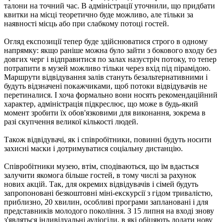
талони на точний час. В адміністрації уточнили, що придбати
квитки на місці теоретично буде можливо, але тільки за
наявності місць або при слабкому потоці гостей.
Огляд експозиції тепер буде здійснюватися строго в одному
напрямку: якщо раніше можна було зайти з бокового входу без
довгих черг і відправитися по залах назустріч потоку, то тепер
потрапити в музей можливо тільки через вхід під пірамідою.
Маршрути відвідування залів стануть безальтернативними і
будуть відзначені покажчиками, щоб потоки відвідувачів не
перетиналися. І хоча формально вони носять рекомендаційний
характер, адміністрація підкреслює, що може в будь-який
момент зробити їх обов'язковими для виконання, зокрема в
разі скупчення великої кількості людей.
Також відвідувачі, як і співробітники, повинні будуть носити
захисні маски і дотримуватися соціальну дистанцію.
Співробітники музею, втім, сподіваються, що їм вдасться
залучити якомога більше гостей, в тому числі за рахунок
нових акцій. Так, для окремих відвідувачів і сімей будуть
запропоновані безкоштовні міні-екскурсії з гідом тривалістю,
приблизно, 20 хвилин, особливі програми заплановані і для
представників молодого покоління. З 15 липня на вході знову
з'являться індивідуальні аудіогіди, в які обіцяють додати нову