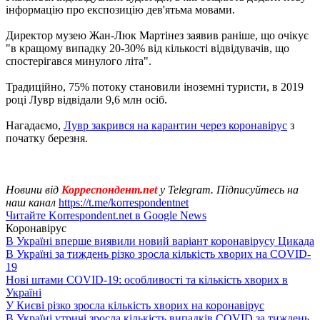
інформацію про експозицію дев'ятьма мовами.
Директор музею Жан-Люк Мартінез заявив раніше, що очікує
"в кращому випадку 20-30% від кількості відвідувачів, що
спостерігався минулого літа".
Традиційно, 75% потоку становили іноземні туристи, в 2019
році Лувр відвідали 9,6 млн осіб.
Нагадаємо,
Лувр закрився на карантин через коронавірус
з
початку березня.
Новини від
Корреспондент.net
у Telegram. Підписуйтесь на
наш канал
https://t.me/korrespondentnet
Читайте Korrespondent.net в Google News
Коронавірус
В Україні вперше виявили новий варіант коронавірусу Цикада
В Україні за тиждень різко зросла кількість хворих на COVID-
19
Нові штами COVID-19: особливості та кількість хворих в
Україні
У Києві різко зросла кількість хворих на коронавірус
В Україні утричі зросла кількість випадків COVID за тиждень