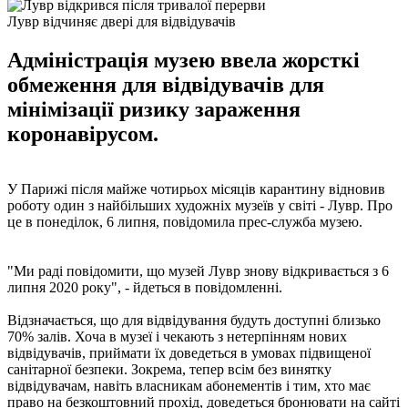
Лувр відчиняє двері для відвідувачів
Адміністрація музею ввела жорсткі
обмеження для відвідувачів для
мінімізації ризику зараження
коронавірусом.
У Парижі після майже чотирьох місяців карантину відновив
роботу один з найбільших художніх музеїв у світі - Лувр. Про
це в понеділок, 6 липня, повідомила прес-служба музею.
"Ми раді повідомити, що музей Лувр знову відкривається з 6
липня 2020 року", - йдеться в повідомленні.
Відзначається, що для відвідування будуть доступні близько
70% залів. Хоча в музеї і чекають з нетерпінням нових
відвідувачів, приймати їх доведеться в умовах підвищеної
санітарної безпеки. Зокрема, тепер всім без винятку
відвідувачам, навіть власникам абонементів і тим, хто має
право на безкоштовний прохід, доведеться бронювати на сайті