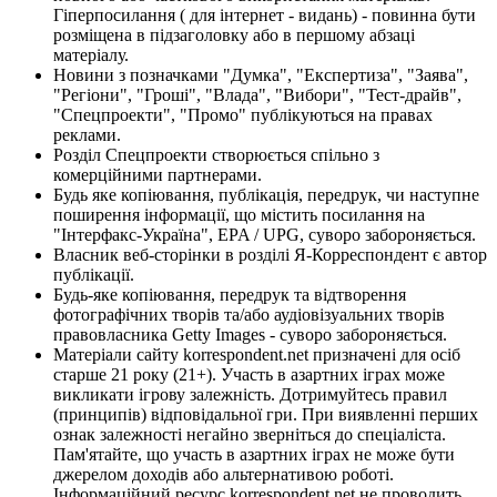
Гіперпосилання ( для інтернет - видань) - повинна бути
розміщена в підзаголовку або в першому абзаці
матеріалу.
Новини з позначками "Думка", "Експертиза", "Заява",
"Регіони", "Гроші", "Влада", "Вибори", "Тест-драйв",
"Спецпроекти", "Промо" публікуються на правах
реклами.
Розділ Спецпроекти створюється спільно з
комерційними партнерами.
Будь яке копіювання, публікація, передрук, чи наступне
поширення інформації, що містить посилання на
"Інтерфакс-Україна", EPA / UPG, суворо забороняється.
Власник веб-сторінки в розділі Я-Корреспондент є автор
публікації.
Будь-яке копіювання, передрук та відтворення
фотографічних творів та/або аудіовізуальних творів
правовласника Getty Images - суворо забороняється.
Матеріали сайту korrespondent.net призначені для осіб
старше 21 року (21+). Участь в азартних іграх може
викликати ігрову залежність. Дотримуйтесь правил
(принципів) відповідальної гри. При виявленні перших
ознак залежності негайно зверніться до спеціаліста.
Пам'ятайте, що участь в азартних іграх не може бути
джерелом доходів або альтернативою роботі.
Інформаційний ресурс korrespondent.net не проводить