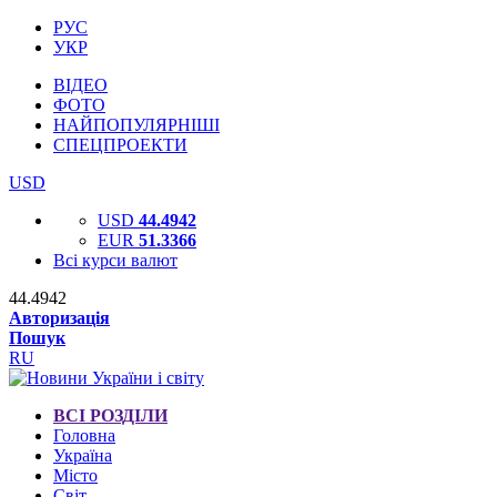
РУС
УКР
ВІДЕО
ФОТО
НАЙПОПУЛЯРНІШІ
СПЕЦПРОЕКТИ
USD
USD
44.4942
EUR
51.3366
Всі курси валют
44.4942
Авторизація
Пошук
RU
ВСІ РОЗДІЛИ
Головна
Україна
Місто
Світ