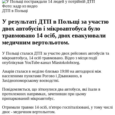
Фото: кадр из видео
ДТП в Польщі
У результаті ДТП в Польщі за участю
двох автобусів і мікроавтобуса було
травмовано 14 осіб, двох евакуювали
медичним вертольотом.
У Польщі сталася ДТП за участю двох рейсових автобусів та
мікроавтобуса, 14 осіб травмовано. Відео з місця події
опублікував YouTube-канал Miastokolobrzeg.
Аварія сталася в неділю близько 19:00 на автодорозі між
населеними пунктами Рогово і Дзьвижино, в
Західнопоморському воєводстві.
Повідомляється, що зіткнулися два автобуси, які їхали в
протилежних напрямках, зачепивши при цьому
припаркований мікроавтобус.
Отримали травми 14 осіб, п'ятеро госпіталізовані, у тому числі
двоє - медичним вертольотом.