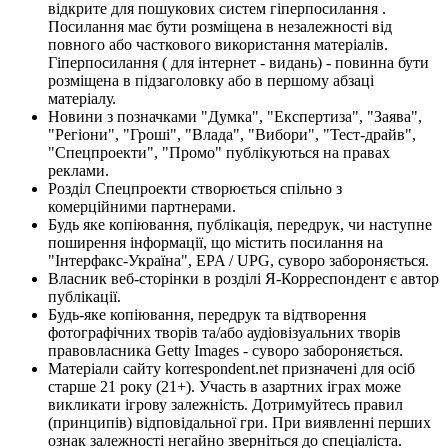
відкрите для пошукових систем гіперпосилання .
Посилання має бути розміщена в незалежності від
повного або часткового використання матеріалів.
Гіперпосилання ( для інтернет - видань) - повинна бути
розміщена в підзаголовку або в першому абзаці
матеріалу.
Новини з позначками "Думка", "Експертиза", "Заява",
"Регіони", "Гроші", "Влада", "Вибори", "Тест-драйв",
"Спецпроекти", "Промо" публікуються на правах
реклами.
Розділ Спецпроекти створюється спільно з
комерційними партнерами.
Будь яке копіювання, публікація, передрук, чи наступне
поширення інформації, що містить посилання на
"Інтерфакс-Україна", EPA / UPG, суворо забороняється.
Власник веб-сторінки в розділі Я-Корреспондент є автор
публікації.
Будь-яке копіювання, передрук та відтворення
фотографічних творів та/або аудіовізуальних творів
правовласника Getty Images - суворо забороняється.
Матеріали сайту korrespondent.net призначені для осіб
старше 21 року (21+). Участь в азартних іграх може
викликати ігрову залежність. Дотримуйтесь правил
(принципів) відповідальної гри. При виявленні перших
ознак залежності негайно зверніться до спеціаліста.