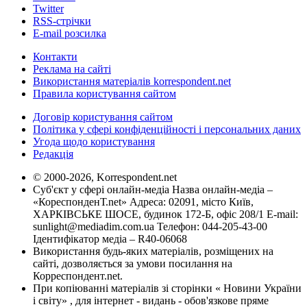
Twitter
RSS-стрічки
E-mail розсилка
Контакти
Реклама на сайті
Використання матеріалів korrespondent.net
Правила користування сайтом
Договір користування сайтом
Політика у сфері конфіденційності і персональних даних
Угода щодо користування
Редакція
© 2000-2026, Korrespondent.net
Суб'єкт у сфері онлайн-медіа Назва онлайн-медіа –
«КореспонденТ.net» Адреса: 02091, місто Київ,
ХАРКІВСЬКЕ ШОСЕ, будинок 172-Б, офіс 208/1 E-mail:
sunlight@mediadim.com.ua
Телефон: 044-205-43-00
Ідентифікатор медіа – R40-06068
Використання будь-яких матеріалів, розміщених на
сайті, дозволяється за умови посилання на
Корреспондент.net.
При копіюванні матеріалів зі сторінки « Новини України
і світу» , для інтернет - видань - обов'язкове пряме