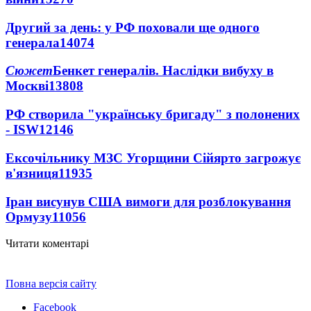
Другий за день: у РФ поховали ще одного
генерала
14074
Сюжет
Бенкет генералів. Наслідки вибуху в
Москві
13808
РФ створила "українську бригаду" з полонених
- ISW
12146
Ексочільнику МЗС Угорщини Сійярто загрожує
в'язниця
11935
Іран висунув США вимоги для розблокування
Ормузу
11056
Читати коментарі
Повна версія сайту
Facebook