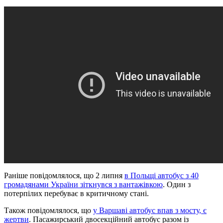
Раніше повідомлялося, що 2 липня
в Польщі автобус з 40
громадянами України зіткнувся з вантажівкою
. Один з
потерпілих перебуває в критичному стані.
Також повідомлялося, що
у Варшаві автобус впав з мосту, є
жертви
. Пасажирський двосекційний автобус разом із