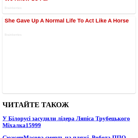
ЧИТАЙТЕ ТАКОЖ
У Білорусі засудили лідера Ляпіса Трубецького
Міхалка
15999
Сюжет
Масова смерть на пляжі. Робота ППО