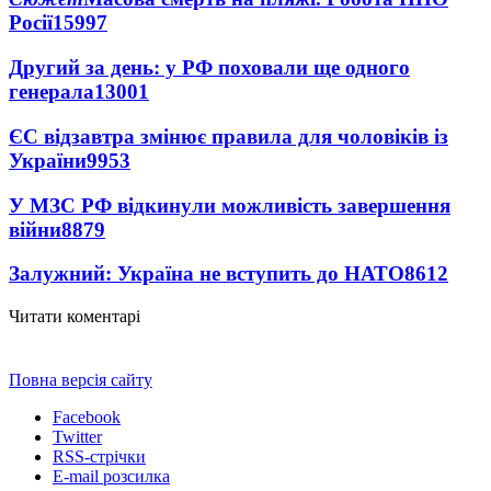
Росії
15997
Другий за день: у РФ поховали ще одного
генерала
13001
ЄС відзавтра змінює правила для чоловіків із
України
9953
У МЗС РФ відкинули можливість завершення
війни
8879
Залужний: Україна не вступить до НАТО
8612
Читати коментарі
Повна версія сайту
Facebook
Twitter
RSS-стрічки
E-mail розсилка