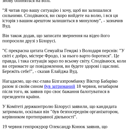
знову опиняться на волі.
"Я читав про вашу ситуацію і хочу, щоб ви залишалися
сильними. Сподіваюся, ви скоро вийдете на волю, і вся ця
історія з вашим арештом залишиться в минулому", - зазначив
Вуд.
Він також додав, що записати звернення на відео його
попросили друзі з Білорусі.
"Є прекрасна цитата Семуайза Гемджі з Володаря перснів: "У
світі є добро, містере Фродо, і за нього варто боротися". Це
правда, і така ситуація зараз по всьому світу. Сподіваюся, коли
ви отримаєте це повідомлення, ви будете здорові і щасливі.
Бережіть себе!", - сказав Елайджа Вуд.
Нагадаємо, що екс-глава Білгазпромбанку Віктор Бабаріко
разом зі своїм сином
був затриманий
18 червня, незабаром
після того, як заявив про своє бажання балотуватися в
президенти країни.
У Комітеті держконтролю Білорусі заявили, що кандидата
затримали, оскільки він "був безпосереднім організатором,
керівником протиправної діяльності".
19 червня генпрокурор Олександр Конюк заявив, що