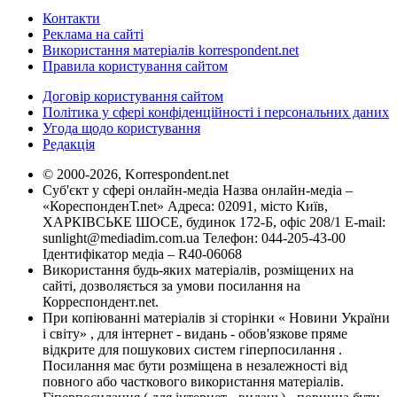
Контакти
Реклама на сайті
Використання матеріалів korrespondent.net
Правила користування сайтом
Договір користування сайтом
Політика у сфері конфіденційності і персональних даних
Угода щодо користування
Редакція
© 2000-2026, Korrespondent.net
Суб'єкт у сфері онлайн-медіа Назва онлайн-медіа –
«КореспонденТ.net» Адреса: 02091, місто Київ,
ХАРКІВСЬКЕ ШОСЕ, будинок 172-Б, офіс 208/1 E-mail:
sunlight@mediadim.com.ua
Телефон: 044-205-43-00
Ідентифікатор медіа – R40-06068
Використання будь-яких матеріалів, розміщених на
сайті, дозволяється за умови посилання на
Корреспондент.net.
При копіюванні матеріалів зі сторінки « Новини України
і світу» , для інтернет - видань - обов'язкове пряме
відкрите для пошукових систем гіперпосилання .
Посилання має бути розміщена в незалежності від
повного або часткового використання матеріалів.