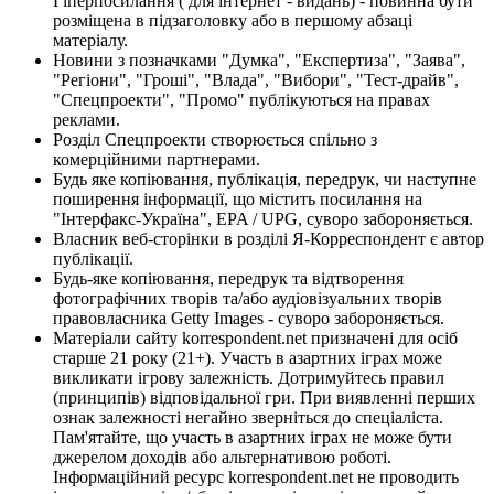
Гіперпосилання ( для інтернет - видань) - повинна бути
розміщена в підзаголовку або в першому абзаці
матеріалу.
Новини з позначками "Думка", "Експертиза", "Заява",
"Регіони", "Гроші", "Влада", "Вибори", "Тест-драйв",
"Спецпроекти", "Промо" публікуються на правах
реклами.
Розділ Спецпроекти створюється спільно з
комерційними партнерами.
Будь яке копіювання, публікація, передрук, чи наступне
поширення інформації, що містить посилання на
"Інтерфакс-Україна", EPA / UPG, суворо забороняється.
Власник веб-сторінки в розділі Я-Корреспондент є автор
публікації.
Будь-яке копіювання, передрук та відтворення
фотографічних творів та/або аудіовізуальних творів
правовласника Getty Images - суворо забороняється.
Матеріали сайту korrespondent.net призначені для осіб
старше 21 року (21+). Участь в азартних іграх може
викликати ігрову залежність. Дотримуйтесь правил
(принципів) відповідальної гри. При виявленні перших
ознак залежності негайно зверніться до спеціаліста.
Пам'ятайте, що участь в азартних іграх не може бути
джерелом доходів або альтернативою роботі.
Інформаційний ресурс korrespondent.net не проводить