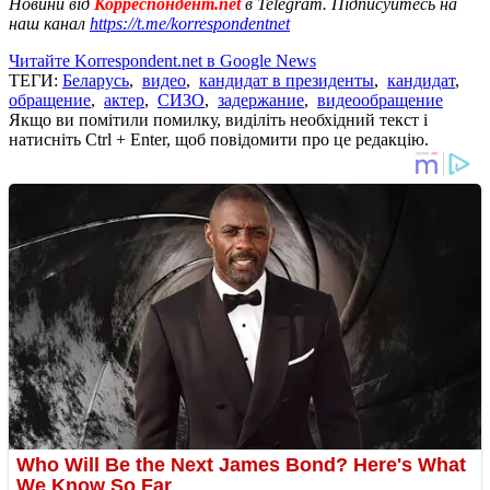
Новини від
Корреспондент.net
в Telegram. Підписуйтесь на
наш канал
https://t.me/korrespondentnet
Читайте Korrespondent.net в Google News
ТЕГИ:
Беларусь
,
видео
,
кандидат в президенты
,
кандидат
,
обращение
,
актер
,
СИЗО
,
задержание
,
видеообращение
Якщо ви помітили помилку, виділіть необхідний текст і
натисніть Ctrl + Enter, щоб повідомити про це редакцію.