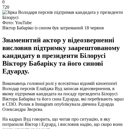
0
720
Фото: YouTube
Віктор Бабаріко із сином був затриманий 18 червня
Знаменитий актор у відеозверненні
висловив підтримку заарештованому
кандидату в президенти Білорусі
Віктору Бабаріку та його синові
Едуарду.
Виконавець головної ролі у всесвітньо відомій кіноепопеї
Володар перснів Елайджа Вуд записав відеозвернення, в
якому підтримав кандидата на посаду президента Білорусі
Віктора Бабаріка та його сина Едуарда, які перебувають зараз
в СІЗО. Ролик в Instagram опублікувала дівчина Едуарда
Олександра Звєрєва.
На кадрах Вуд говорить, що читав про ситуацію, в яку
потрапили Віктор і Едуард, і висловив надію, що скоро вони