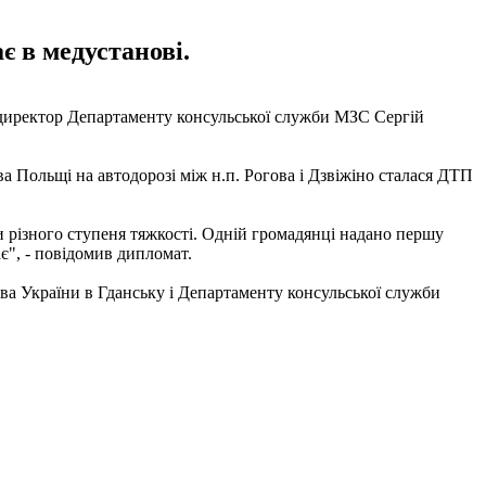
є в медустанові.
ив директор Департаменту консульської служби МЗС Сергій
а Польщі на автодорозі між н.п. Рогова і Дзвіжіно сталася ДТП
 різного ступеня тяжкості. Одній громадянці надано першу
є", - повідомив дипломат.
ва України в Гданську і Департаменту консульської служби