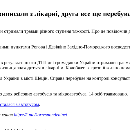
иписали з лікарні, друга все ще перебува
раїни отримали травми різного ступеня тяжкості. Про це повідом
еними пунктами Рогова і Дзвіжіно Західно-Поморського воєводств
в результаті цього ДТП дві громадянки України отримали травми
чизниця знаходиться в лікарні м. Колобжег, загрози її життю нема
України в місті Щецін. Справа перебуває на контролі консульст
ю двох рейсових автобусів та мікроавтобуса, 14 осіб травмовано.
 сталася з автобусом
.
ш канал
https://t.me/korrespondentnet