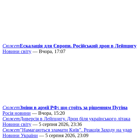
Сюжет
Ескалація для Європи. Російський дрон в Лейпцигу
Новини світу
— Вчора, 17:07
Сюжет
Зміни в армії РФ: що стоїть за рішенням Путіна
Росія новини
— Вчора, 15:20
Сюжет
Диверсія в Лейпцигу. Дрон біля українського літака
Новини світу
— 5 серпня 2026, 23:36
Сюжет
"Намагаються зламати Київ". Реакція Заходу на удар
Новини України
— 5 серпня 2026, 23:09