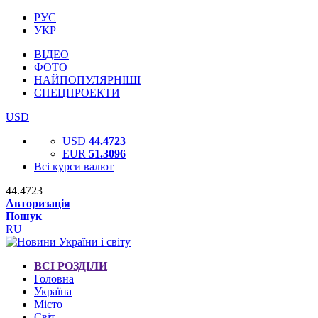
РУС
УКР
ВІДЕО
ФОТО
НАЙПОПУЛЯРНІШІ
СПЕЦПРОЕКТИ
USD
USD
44.4723
EUR
51.3096
Всі курси валют
44.4723
Авторизація
Пошук
RU
ВСІ РОЗДІЛИ
Головна
Україна
Місто
Світ