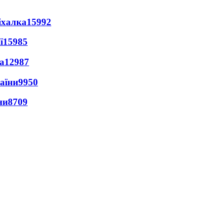
іхалка
15992
ї
15985
а
12987
раїни
9950
ни
8709