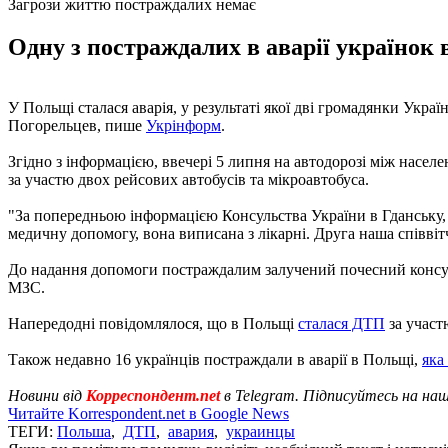
Загрози життю постраждалих немає
Одну з постраждалих в аварії українок в
У Польщі сталася аварія, у результаті якої дві громадянки Ук
Погорельцев, пише
Укрінформ
.
Згідно з інформацією, ввечері 5 липня на автодорозі між насел
за участю двох рейсових автобусів та мікроавтобуса.
"За попередньою інформацією Консульства України в Гданську, 
медичну допомогу, вона виписана з лікарні. Друга наша співвіт
До надання допомоги постраждалим залучений почесний консул 
МЗС.
Напередодні повідомлялося, що в Польщі
сталася ДТП
за участ
Також недавно 16 українців постраждали в аварії в Польщі,
яка
Новини від
Корреспондент.net
в Telegram. Підписуйтесь на на
Читайте Korrespondent.net в Google News
ТЕГИ:
Польша
,
ДТП
,
авария
,
украинцы