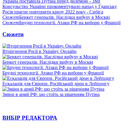
Україна поставила Путіна перед дилемою - ЗМІ
Консульство України прокоментувало напад у Гданську
Росія прагне повторити кризу 2022 року - Сибіга
Сюжет
Бенкет генералів. Наслідки вибуху в Москві
Сюжет
Брудні технології. Атаки РФ на вибори у Франції
Сюжети
Вторгнення Росії в Україну. Онлайн
Бенкет генералів. Наслідки вибуху в Москві
Брудні технології. Атаки РФ на вибори у Франції
Ескалація для Європи. Російський дрон в Лейпцигу
Зміни в армії РФ: що стоїть за рішенням Путіна
ВИБІР РЕДАКТОРА