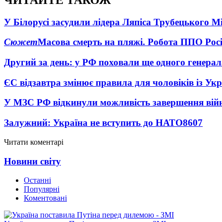
У Білорусі засудили лідера Ляпіса Трубецького М
Сюжет
Масова смерть на пляжі. Робота ППО Росі
Другий за день: у РФ поховали ще одного генерал
ЄС відзавтра змінює правила для чоловіків із Ук
У МЗС РФ відкинули можливість завершення вій
Залужний: Україна не вступить до НАТО
8607
Читати коментарі
Новини світу
Останні
Популярні
Коментовані