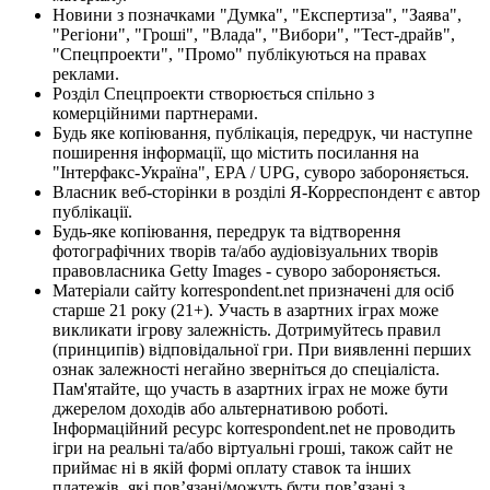
Новини з позначками "Думка", "Експертиза", "Заява",
"Регіони", "Гроші", "Влада", "Вибори", "Тест-драйв",
"Спецпроекти", "Промо" публікуються на правах
реклами.
Розділ Спецпроекти створюється спільно з
комерційними партнерами.
Будь яке копіювання, публікація, передрук, чи наступне
поширення інформації, що містить посилання на
"Інтерфакс-Україна", EPA / UPG, суворо забороняється.
Власник веб-сторінки в розділі Я-Корреспондент є автор
публікації.
Будь-яке копіювання, передрук та відтворення
фотографічних творів та/або аудіовізуальних творів
правовласника Getty Images - суворо забороняється.
Матеріали сайту korrespondent.net призначені для осіб
старше 21 року (21+). Участь в азартних іграх може
викликати ігрову залежність. Дотримуйтесь правил
(принципів) відповідальної гри. При виявленні перших
ознак залежності негайно зверніться до спеціаліста.
Пам'ятайте, що участь в азартних іграх не може бути
джерелом доходів або альтернативою роботі.
Інформаційний ресурс korrespondent.net не проводить
ігри на реальні та/або віртуальні гроші, також сайт не
приймає ні в якій формі оплату ставок та інших
платежів, які пов’язані/можуть бути пов’язані з