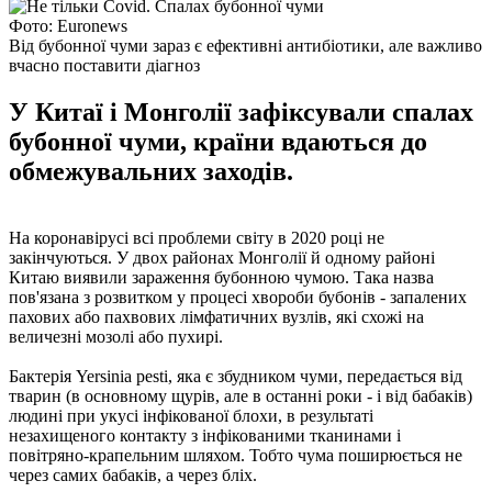
Фото: Euronews
Від бубонної чуми зараз є ефективні антибіотики, але важливо
вчасно поставити діагноз
У Китаї і Монголії зафіксували спалах
бубонної чуми, країни вдаються до
обмежувальних заходів.
На коронавірусі всі проблеми світу в 2020 році не
закінчуються. У двох районах Монголії й одному районі
Китаю виявили зараження бубонною чумою. Така назва
пов'язана з розвитком у процесі хвороби бубонів - запалених
пахових або пахвових лімфатичних вузлів, які схожі на
величезні мозолі або пухирі.
Бактерія Yersinia pesti, яка є збудником чуми, передається від
тварин (в основному щурів, але в останні роки - і від бабаків)
людині при укусі інфікованої блохи, в результаті
незахищеного контакту з інфікованими тканинами і
повітряно-крапельним шляхом. Тобто чума поширюється не
через самих бабаків, а через бліх.