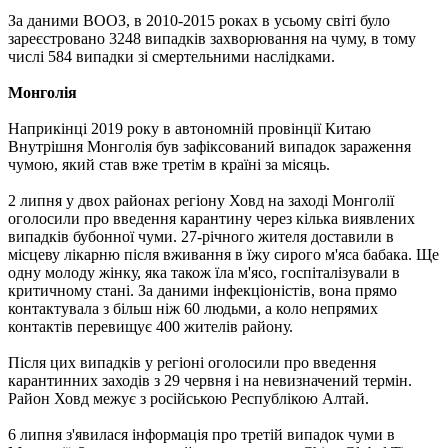
За даними ВООЗ, в 2010-2015 роках в усьому світі було
зареєстровано 3248 випадків захворювання на чуму, в тому
числі 584 випадки зі смертельними наслідками.
Монголія
Наприкінці 2019 року в автономній провінції Китаю
Внутрішня Монголія був зафіксований випадок зараження
чумою, який став вже третім в країні за місяць.
2 липня у двох районах регіону Ховд на заході Монголії
оголосили про введення карантину через кілька виявлених
випадків бубонної чуми. 27-річного жителя доставили в
місцеву лікарню після вживання в їжу сирого м'яса бабака. Ще
одну молоду жінку, яка також їла м'ясо, госпіталізували в
критичному стані. За даними інфекціоністів, вона прямо
контактувала з більш ніж 60 людьми, а коло непрямих
контактів перевищує 400 жителів району.
Після цих випадків у регіоні оголосили про введення
карантинних заходів з 29 червня і на невизначений термін.
Район Ховд межує з російською Республікою Алтай.
6 липня з'явилася інформація про третій випадок чуми в