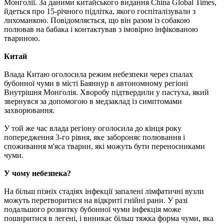
Монголії. За даними китайського видання China Global Times,
йдеться про 15-річного підлітка, якого госпіталізували з
лихоманкою. Повідомляється, що він разом із собакою
полював на бабака і контактував з імовірно інфікованою
твариною.
Китай
Влада Китаю оголосила режим небезпеки через спалах
бубонної чуми в місті Баяннур в автономному регіоні
Внутрішня Монголія. Хворобу підтвердили у пастуха, який
звернувся за допомогою в медзаклад із симптомами
захворювання.
У той же час влада регіону оголосила до кінця року
попередження 3-го рівня, яке забороняє полювання і
споживання м'яса тварин, які можуть бути переносниками
чуми.
У чому небезпека?
На більш пізніх стадіях інфекції запалені лімфатичні вузли
можуть перетворитися на відкриті гнійні рани. У разі
подальшого розвитку бубонної чуми інфекція може
поширитися в легені, і виникає більш тяжка форма чуми, яка