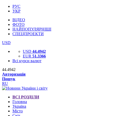
РУС
УКР
ВІДЕО
ФОТО
НАЙПОПУЛЯРНІШІ
СПЕЦПРОЕКТИ
USD
USD
44.4942
EUR
51.3366
Всі курси валют
44.4942
Авторизація
Пошук
RU
ВСІ РОЗДІЛИ
Головна
Україна
Місто
Світ