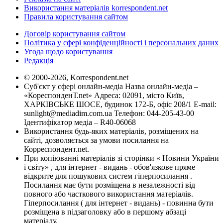
Використання матеріалів korrespondent.net
Правила користування сайтом
Договір користування сайтом
Політика у сфері конфіденційності і персональних даних
Угода щодо користування
Редакція
© 2000-2026, Korrespondent.net
Суб'єкт у сфері онлайн-медіа Назва онлайн-медіа –
«КореспонденТ.net» Адреса: 02091, місто Київ,
ХАРКІВСЬКЕ ШОСЕ, будинок 172-Б, офіс 208/1 E-mail:
sunlight@mediadim.com.ua
Телефон: 044-205-43-00
Ідентифікатор медіа – R40-06068
Використання будь-яких матеріалів, розміщених на
сайті, дозволяється за умови посилання на
Корреспондент.net.
При копіюванні матеріалів зі сторінки « Новини України
і світу» , для інтернет - видань - обов'язкове пряме
відкрите для пошукових систем гіперпосилання .
Посилання має бути розміщена в незалежності від
повного або часткового використання матеріалів.
Гіперпосилання ( для інтернет - видань) - повинна бути
розміщена в підзаголовку або в першому абзаці
матеріалу.