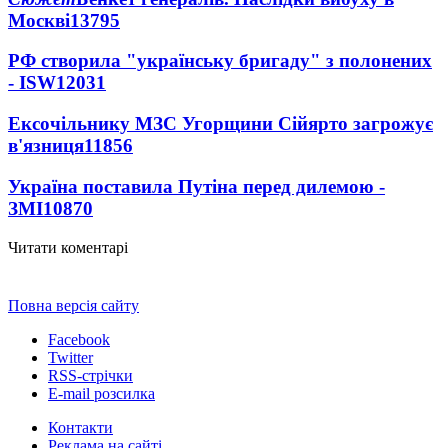
Москві
13795
РФ створила "українську бригаду" з полонених
- ISW
12031
Ексочільнику МЗС Угорщини Сійярто загрожує
в'язниця
11856
Україна поставила Путіна перед дилемою -
ЗМІ
10870
Читати коментарі
Повна версія сайту
Facebook
Twitter
RSS-стрічки
E-mail розсилка
Контакти
Реклама на сайті