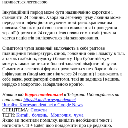
називається легеневою.
Інкубаційний період може бути надзвичайно коротким і
становити 24 години. Хвора на легеневу чуму людина може
передавати інфекцію оточуючим повітряно-крапельним
шляхом. Однак в разі своєчасного виявлення і проведення
терапії (протягом 24 годин після появи симптомів) значна
частка пацієнтів виліковується від захворювання.
Симптоми чуми зазвичай включають в себе раптове
підвищення температури, озноб, головний біль і ломоту в тілі,
а також слабкість, нудоту і блювоту. При бубонній чумі
можуть також виникати болючі запалені лімфатичні вузли.
Симптоми легеневої форми проявляються незабаром після
інфікування (іноді менше ніж через 24 години) і включають в
себе важкі респіраторні симптоми, такі як задишка і кашель,
нерідко з мокротою, забарвленою кров'ю.
Новини від
Корреспондент.net
в Telegram. Підписуйтесь на
наш канал
https://t.me/korrespondentnet
Читайте Korrespondent.net в Google News
СПЕЦТЕМА:
Сюжети
ТЕГИ:
Китай
,
болезнь
,
Монголия
,
чума
Якщо ви помітили помилку, виділіть необхідний текст і
натисніть Ctrl + Enter, щоб повідомити про це редакцію.