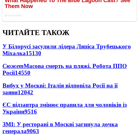
ЧИТАЙТЕ ТАКОЖ
У Білорусі засудили лідера Ляпіса Трубецького
Міхалка
15130
Сюжет
Масова смерть на пляжі. Робота ППО
Росії
14550
Вибух у Москві: Італія відповіла Росії на її
заяви
12042
ЄС відзавтра змінює правила для чоловіків із
України
9516
ЗМІ: У ресторані в Москві загинула дочка
генерала
9063