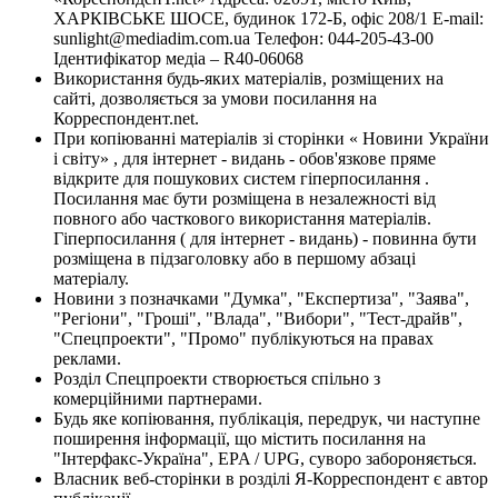
ХАРКІВСЬКЕ ШОСЕ, будинок 172-Б, офіс 208/1 E-mail:
sunlight@mediadim.com.ua
Телефон: 044-205-43-00
Ідентифікатор медіа – R40-06068
Використання будь-яких матеріалів, розміщених на
сайті, дозволяється за умови посилання на
Корреспондент.net.
При копіюванні матеріалів зі сторінки « Новини України
і світу» , для інтернет - видань - обов'язкове пряме
відкрите для пошукових систем гіперпосилання .
Посилання має бути розміщена в незалежності від
повного або часткового використання матеріалів.
Гіперпосилання ( для інтернет - видань) - повинна бути
розміщена в підзаголовку або в першому абзаці
матеріалу.
Новини з позначками "Думка", "Експертиза", "Заява",
"Регіони", "Гроші", "Влада", "Вибори", "Тест-драйв",
"Спецпроекти", "Промо" публікуються на правах
реклами.
Розділ Спецпроекти створюється спільно з
комерційними партнерами.
Будь яке копіювання, публікація, передрук, чи наступне
поширення інформації, що містить посилання на
"Інтерфакс-Україна", EPA / UPG, суворо забороняється.
Власник веб-сторінки в розділі Я-Корреспондент є автор