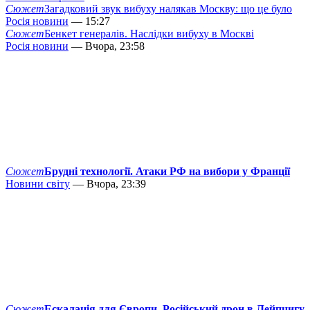
Сюжет
Загадковий звук вибуху налякав Москву: що це було
Росія новини
— 15:27
Сюжет
Бенкет генералів. Наслідки вибуху в Москві
Росія новини
— Вчора, 23:58
Сюжет
Брудні технології. Атаки РФ на вибори у Франції
Новини світу
— Вчора, 23:39
Сюжет
Ескалація для Європи. Російський дрон в Лейпцигу