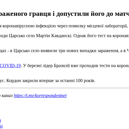
женого гравця і допустили його до матчу,
я коронавірусною інфекцією через помилку місцевої лабораторії
нди Царсько село Мартін Кавданскі. Однак його тест на коронаві
х - в Царсько село виявили три нових випадки зараження, а в Чо
е COVID-19
. У березні лідер Бразилії вже проходив тести на кор
ус. Кордон закрили вперше за останні 100 років.
ш канал
https://t.me/korrespondentnet
9
ні