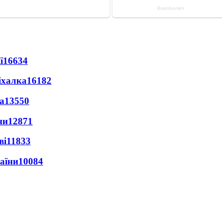
ї
16634
іхалка
16182
а
13550
ни
12871
ві
11833
раїни
10084