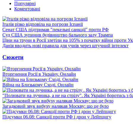
Популярні
Коментовані
Італія різко відповіла на погрози Іспанії
Сенат США підтримав "пекельні санкції" проти РФ
Суд США зупинив будівництво бального залу Трампа
Ціни на труни в Росії злетіли на 105% з початку війни проти У
Данія вводить нові правила для учнів через штучний інтелект
Сюжети
Вторгнення Росії в Україну. Онлайн
Війна на Близькому Сході. Онлайн
"Полювати на лучника, а не на стрілу". Як Україні боротись з 
Загадковий звук вибуху налякав Москву: що це було
Підсумки 06.08: Санкції проти РФ і дрон у Лейпцигу