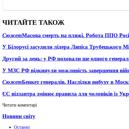
ЧИТАЙТЕ ТАКОЖ
Сюжет
Масова смерть на пляжі. Робота ППО Росі
У Білорусі засудили лідера Ляпіса Трубецького М
Другий за день: у РФ поховали ще одного генерал
У МЗС РФ відкинули можливість завершення вій
Сюжет
Бенкет генералів. Наслідки вибуху в Моск
ЄС відзавтра змінює правила для чоловіків із Ук
Читати коментарі
Новини світу
Останні