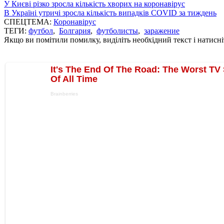
У Києві різко зросла кількість хворих на коронавірус
В Україні утричі зросла кількість випадків COVID за тиждень
СПЕЦТЕМА:
Коронавірус
ТЕГИ:
футбол
,
Болгария
,
футболисты
,
заражение
Якщо ви помітили помилку, виділіть необхідний текст і натисніт