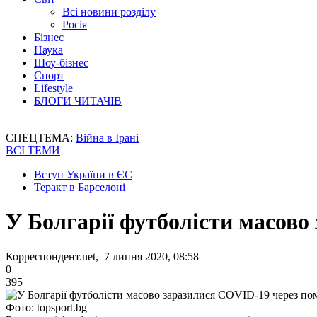
Всі новини розділу
Росія
Бізнес
Наука
Шоу-бізнес
Спорт
Lifestyle
БЛОГИ ЧИТАЧІВ
СПЕЦТЕМА:
Війна в Ірані
ВСІ ТЕМИ
Вступ України в ЄС
Теракт в Барселоні
У Болгарії футболісти масово
Корреспондент.net, 7 липня 2020, 08:58
0
395
Фото: topsport.bg