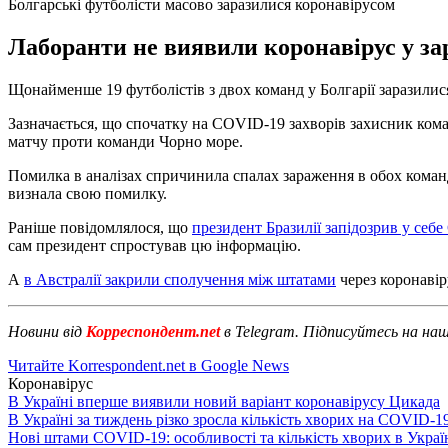
Болгарські футболісти масово заразилися коронавірусом
Лаборанти не виявили коронавірус у зара
Щонайменше 19 футболістів з двох команд у Болгарії заразилис
Зазначається, що спочатку на COVID-19 захворів захисник кома
матчу проти команди Чорно море.
Помилка в аналізах спричинила спалах зараження в обох команда
визнала свою помилку.
Раніше повідомлялося, що
президент Бразилії запідозрив у себ
сам президент спростував цю інформацію.
А
в Австралії закрили сполучення між штатами
через коронавір
Новини від
Корреспондент.net
в Telegram. Підписуйтесь на на
Читайте Korrespondent.net в Google News
Коронавірус
В Україні вперше виявили новий варіант коронавірусу Цикада
В Україні за тиждень різко зросла кількість хворих на COVID-1
Нові штами COVID-19: особливості та кількість хворих в Украї