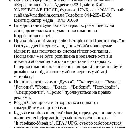
«КореспонденТ.net» Адреса: 02091, місто Київ,
ХАРКІВСЬКЕ ШОСЕ, будинок 172-Б, офіс 208/1 E-mail:
sunlight@mediadim.com.ua
Телефон: 044-205-43-00
Ідентифікатор медіа – R40-06068
Використання будь-яких матеріалів, розміщених на
сайті, дозволяється за умови посилання на
Корреспондент.net.
При копіюванні матеріалів зі сторінки « Новини України
і світу» , для інтернет - видань - обов'язкове пряме
відкрите для пошукових систем гіперпосилання .
Посилання має бути розміщена в незалежності від
повного або часткового використання матеріалів.
Гіперпосилання ( для інтернет - видань) - повинна бути
розміщена в підзаголовку або в першому абзаці
матеріалу.
Новини з позначками "Думка", "Експертиза", "Заява",
"Регіони", "Гроші", "Влада", "Вибори", "Тест-драйв",
"Спецпроекти", "Промо" публікуються на правах
реклами.
Розділ Спецпроекти створюється спільно з
комерційними партнерами.
Будь яке копіювання, публікація, передрук, чи наступне
поширення інформації, що містить посилання на
"Інтерфакс-Україна", EPA / UPG, суворо забороняється.