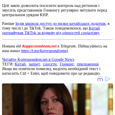
Цей закон дозволить посилити контроль над регіоном і
змусить представників Гонконгу регулярно звітувати перед
центральним урядом КНР.
Раніше
Індія закрила доступ до низки китайських додатків
, в
тому числі і до TikTok. Також повідомлялося, що
Китай
оштрафував TikTok за відмову від цінностей соціалізму.
Новини від
Корреспондент.net
в Telegram. Підписуйтесь на
наш канал
https://t.me/korrespondentnet
Читайте Korrespondent.net в Google News
ТЕГИ:
Китай
,
запрет
,
соцсети
,
Гонконг
,
приложения
Якщо ви помітили помилку, виділіть необхідний текст і
натисніть Ctrl + Enter, щоб повідомити про це редакцію.