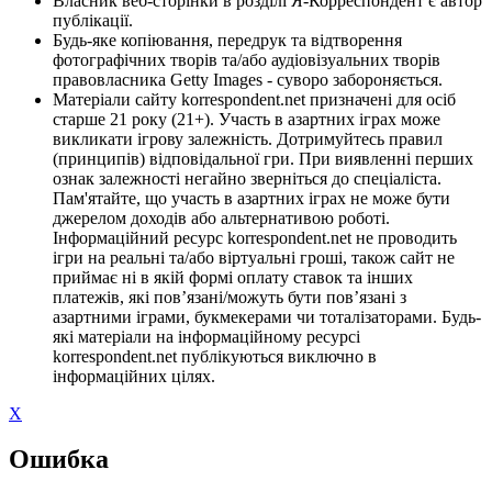
Власник веб-сторінки в розділі Я-Корреспондент є автор
публікації.
Будь-яке копіювання, передрук та відтворення
фотографічних творів та/або аудіовізуальних творів
правовласника Getty Images - суворо забороняється.
Матеріали сайту korrespondent.net призначені для осіб
старше 21 року (21+). Участь в азартних іграх може
викликати ігрову залежність. Дотримуйтесь правил
(принципів) відповідальної гри. При виявленні перших
ознак залежності негайно зверніться до спеціаліста.
Пам'ятайте, що участь в азартних іграх не може бути
джерелом доходів або альтернативою роботі.
Інформаційний ресурс korrespondent.net не проводить
ігри на реальні та/або віртуальні гроші, також сайт не
приймає ні в якій формі оплату ставок та інших
платежів, які пов’язані/можуть бути пов’язані з
азартними іграми, букмекерами чи тоталізаторами. Будь-
які матеріали на інформаційному ресурсі
korrespondent.net публікуються виключно в
інформаційних цілях.
X
Ошибка