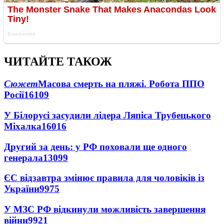
ЧИТАЙТЕ ТАКОЖ
Сюжет
Масова смерть на пляжі. Робота ППО
Росії
16109
У Білорусі засудили лідера Ляпіса Трубецького
Міхалка
16016
Другий за день: у РФ поховали ще одного
генерала
13099
ЄС відзавтра змінює правила для чоловіків із
України
9975
У МЗС РФ відкинули можливість завершення
війни
9921