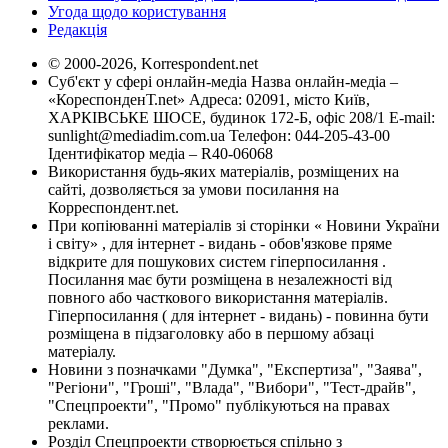
Угода щодо користування
Редакція
© 2000-2026, Korrespondent.net
Суб'єкт у сфері онлайн-медіа Назва онлайн-медіа –
«КореспонденТ.net» Адреса: 02091, місто Київ,
ХАРКІВСЬКЕ ШОСЕ, будинок 172-Б, офіс 208/1 E-mail:
sunlight@mediadim.com.ua
Телефон: 044-205-43-00
Ідентифікатор медіа – R40-06068
Використання будь-яких матеріалів, розміщених на
сайті, дозволяється за умови посилання на
Корреспондент.net.
При копіюванні матеріалів зі сторінки « Новини України
і світу» , для інтернет - видань - обов'язкове пряме
відкрите для пошукових систем гіперпосилання .
Посилання має бути розміщена в незалежності від
повного або часткового використання матеріалів.
Гіперпосилання ( для інтернет - видань) - повинна бути
розміщена в підзаголовку або в першому абзаці
матеріалу.
Новини з позначками "Думка", "Експертиза", "Заява",
"Регіони", "Гроші", "Влада", "Вибори", "Тест-драйв",
"Спецпроекти", "Промо" публікуються на правах
реклами.
Розділ Спецпроекти створюється спільно з