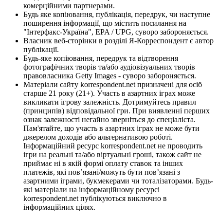
комерційними партнерами.
Будь яке копіювання, публікація, передрук, чи наступне
поширення інформації, що містить посилання на
"Інтерфакс-Україна", EPA / UPG, суворо забороняється.
Власник веб-сторінки в розділі Я-Корреспондент є автор
публікації.
Будь-яке копіювання, передрук та відтворення
фотографічних творів та/або аудіовізуальних творів
правовласника Getty Images - суворо забороняється.
Матеріали сайту korrespondent.net призначені для осіб
старше 21 року (21+). Участь в азартних іграх може
викликати ігрову залежність. Дотримуйтесь правил
(принципів) відповідальної гри. При виявленні перших
ознак залежності негайно зверніться до спеціаліста.
Пам'ятайте, що участь в азартних іграх не може бути
джерелом доходів або альтернативою роботі.
Інформаційний ресурс korrespondent.net не проводить
ігри на реальні та/або віртуальні гроші, також сайт не
приймає ні в якій формі оплату ставок та інших
платежів, які пов’язані/можуть бути пов’язані з
азартними іграми, букмекерами чи тоталізаторами. Будь-
які матеріали на інформаційному ресурсі
korrespondent.net публікуються виключно в
інформаційних цілях.