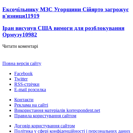
Ексочільнику МЗС Угорщини Сійярто загрожує
в'язниця
11919
Іран висунув США вимоги для розблокування
Ормузу
10982
Читати коментарі
Повна версія сайту
Facebook
Twitter
RSS-стрічки
E-mail розсилка
Контакти
Реклама на сайті
Використання матеріалів korrespondent.net
Правила користування сайтом
Договір користування сайтом
Політика у сфері конфіденційності і персональних даних