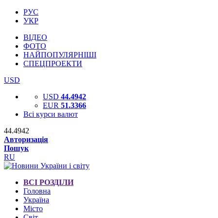
РУС
УКР
ВІДЕО
ФОТО
НАЙПОПУЛЯРНІШІ
СПЕЦПРОЕКТИ
USD
USD
44.4942
EUR
51.3366
Всі курси валют
44.4942
Авторизація
Пошук
RU
ВСІ РОЗДІЛИ
Головна
Україна
Місто
Світ