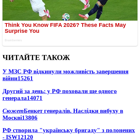
ЧИТАЙТЕ ТАКОЖ
У МЗС РФ відкинули можливість завершення
війни
15261
Другий за день: у РФ поховали ще одного
генерала
14071
Сюжет
Бенкет генералів. Наслідки вибуху в
Москві
13806
РФ створила "українську бригаду" з полонених
- ISW
12120