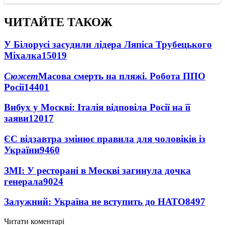
ЧИТАЙТЕ ТАКОЖ
У Білорусі засудили лідера Ляпіса Трубецького
Міхалка
15019
Сюжет
Масова смерть на пляжі. Робота ППО
Росії
14401
Вибух у Москві: Італія відповіла Росії на її
заяви
12017
ЄС відзавтра змінює правила для чоловіків із
України
9460
ЗМІ: У ресторані в Москві загинула дочка
генерала
9024
Залужний: Україна не вступить до НАТО
8497
Читати коментарі