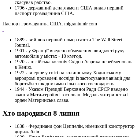
скасував рабство.
1796 - державний департамент США видав перший
паспорт громадянина США.
Паспорт громадянина США. migrantumir.com
1889 - вийшов перший номер газети The Wall Street
Journal.
1901 - у Франції введено обмеження швидкості руху
автомобілів у містах - 10 км/год.
1920 - англійська колонія Східна Африка перейменована
в Кенію.
1922 - вперше у світі на колишньому Ходинському
аеродромі проведені досліди із застосування авіації для
боротьби з шкідниками сільського господарства.
1944 - Указом Президії Верховної Ради СРСР введено
звання Мати-героїня і засновані Медаль материнства і
орден Материнська слава.
Хто народився 8 липня
1838 - Фердинанд фон Цеппелін, німецький конструктор
дирижаблів.