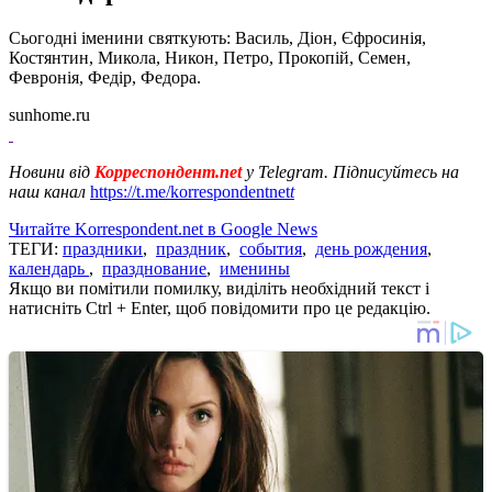
Сьогодні іменини святкують: Василь, Діон, Єфросинія,
Костянтин, Микола, Никон, Петро, Прокопій, Семен,
Февронія, Федір, Федора.
sunhome.ru
Новини від
Корреспондент.net
у Telegram. Підписуйтесь на
наш канал
https://t.me/korrespondentnet
t
Читайте Korrespondent.net в Google News
ТЕГИ:
праздники
,
праздник
,
события
,
день рождения
,
календарь
,
празднование
,
именины
Якщо ви помітили помилку, виділіть необхідний текст і
натисніть Ctrl + Enter, щоб повідомити про це редакцію.