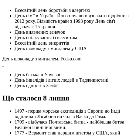
Всесвітній день боротьби з алергією
День сім'ї в Україні. Його почали відзначати щорічно з
2012 року. Більшість країн з 1993 року День сім'ї
відзначає 15 травня.
День виявлених заначок
День спілкування із всесвітом
Всесвітній день викриттів
День шоколаду з мигдалем у США
День шоколаду з мигдалем. Fedsp.com
День батька в Уругваї
День інвалідів і літніх людей в Таджикистані
День єдності в Замбії
Що сталося 8 липня
1497 - перша морська експедиція з Європи до Індії
відплила з Лісабона на чолі з Васко да Гама.
1709 - відбулася Полтавська битва - найбільша битва
Великої Північної війни.
1777 - Вермонт став першим штатом у США, який