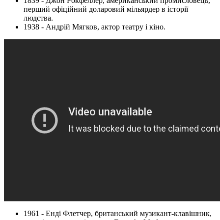
1839 - Джон Рокфеллер, американський промисловець,
перший офіційний доларовий мільярдер в історії
людства.
1938 - Андрій Мягков, актор театру і кіно.
1961 - Енді Флетчер, британський музикант-клавішник,