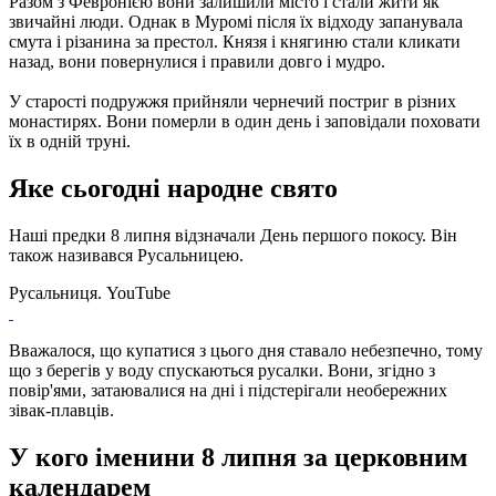
Разом з Февронією вони залишили місто і стали жити як
звичайні люди. Однак в Муромі після їх відходу запанувала
смута і різанина за престол. Князя і княгиню стали кликати
назад, вони повернулися і правили довго і мудро.
У старості подружжя прийняли чернечий постриг в різних
монастирях. Вони померли в один день і заповідали поховати
їх в одній труні.
Яке сьогодні народне свято
Наші предки 8 липня відзначали День першого покосу. Він
також називався Русальницею.
Русальниця. YouTube
Вважалося, що купатися з цього дня ставало небезпечно, тому
що з берегів у воду спускаються русалки. Вони, згідно з
повір'ями, затаювалися на дні і підстерігали необережних
зівак-плавців.
У кого іменини 8 липня за церковним
календарем