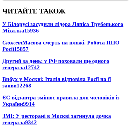
ЧИТАЙТЕ ТАКОЖ
У Білорусі засудили лідера Ляпіса Трубецького
Міхалка
15936
Сюжет
Масова смерть на пляжі. Робота ППО
Росії
15857
Другий за день: у РФ поховали ще одного
генерала
12742
Вибух у Москві: Італія відповіла Росії на її
заяви
12268
ЄС відзавтра змінює правила для чоловіків із
України
9914
ЗМІ: У ресторані в Москві загинула дочка
генерала
9342