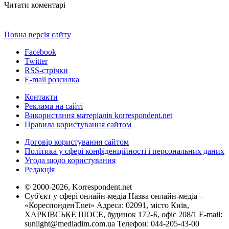
Читати коментарі
Повна версія сайту
Facebook
Twitter
RSS-стрічки
E-mail розсилка
Контакти
Реклама на сайті
Використання матеріалів korrespondent.net
Правила користування сайтом
Договір користування сайтом
Політика у сфері конфіденційності і персональних даних
Угода щодо користування
Редакція
© 2000-2026, Korrespondent.net
Суб'єкт у сфері онлайн-медіа Назва онлайн-медіа –
«КореспонденТ.net» Адреса: 02091, місто Київ,
ХАРКІВСЬКЕ ШОСЕ, будинок 172-Б, офіс 208/1 E-mail:
sunlight@mediadim.com.ua
Телефон: 044-205-43-00