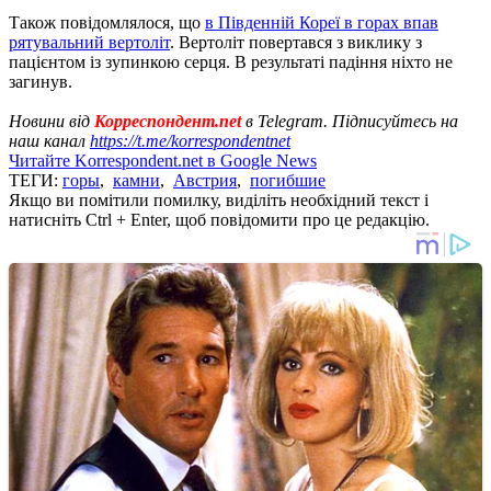
Також повідомлялося, що
в Південній Кореї в горах впав
рятувальний вертоліт
. Вертоліт повертався з виклику з
пацієнтом із зупинкою серця. В результаті падіння ніхто не
загинув.
Новини від
Корреспондент.net
в Telegram. Підписуйтесь на
наш канал
https://t.me/korrespondentnet
Читайте Korrespondent.net в Google News
ТЕГИ:
горы
,
камни
,
Австрия
,
погибшие
Якщо ви помітили помилку, виділіть необхідний текст і
натисніть Ctrl + Enter, щоб повідомити про це редакцію.