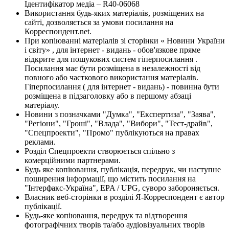
Ідентифікатор медіа – R40-06068
Використання будь-яких матеріалів, розміщених на
сайті, дозволяється за умови посилання на
Корреспондент.net.
При копіюванні матеріалів зі сторінки « Новини України
і світу» , для інтернет - видань - обов'язкове пряме
відкрите для пошукових систем гіперпосилання .
Посилання має бути розміщена в незалежності від
повного або часткового використання матеріалів.
Гіперпосилання ( для інтернет - видань) - повинна бути
розміщена в підзаголовку або в першому абзаці
матеріалу.
Новини з позначками "Думка", "Експертиза", "Заява",
"Регіони", "Гроші", "Влада", "Вибори", "Тест-драйв",
"Спецпроекти", "Промо" публікуються на правах
реклами.
Розділ Спецпроекти створюється спільно з
комерційними партнерами.
Будь яке копіювання, публікація, передрук, чи наступне
поширення інформації, що містить посилання на
"Інтерфакс-Україна", EPA / UPG, суворо забороняється.
Власник веб-сторінки в розділі Я-Корреспондент є автор
публікації.
Будь-яке копіювання, передрук та відтворення
фотографічних творів та/або аудіовізуальних творів