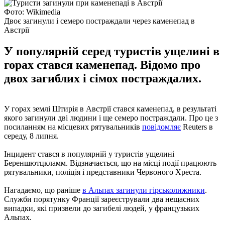
Фото: Wikimedia
Двоє загинули і семеро постраждали через каменепад в
Австрії
У популярній серед туристів ущелині в
горах стався каменепад. Відомо про
двох загиблих і сімох постраждалих.
У горах землі Штирія в Австрії стався каменепад, в результаті
якого загинули дві людини і ще семеро постраждали. Про це з
посиланням на місцевих рятувальників
повідомляє
Reuters в
середу, 8 липня.
Інцидент стався в популярній у туристів ущелині
Береншютцкламм. Відзначається, що на місці події працюють
рятувальники, поліція і представники Червоного Хреста.
Нагадаємо, що раніше
в Альпах загинули гірськолижники
.
Служби порятунку Франції зареєстрували два нещасних
випадки, які призвели до загибелі людей, у французьких
Альпах.