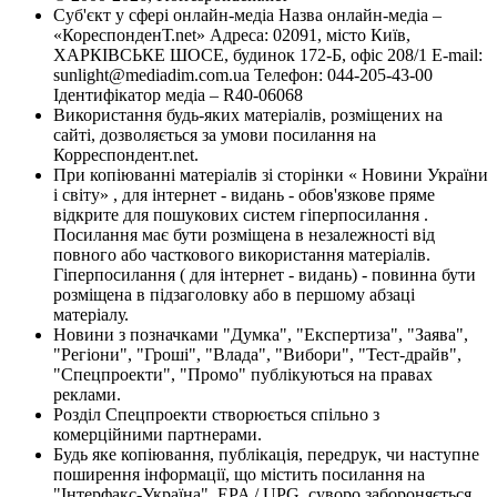
Суб'єкт у сфері онлайн-медіа Назва онлайн-медіа –
«КореспонденТ.net» Адреса: 02091, місто Київ,
ХАРКІВСЬКЕ ШОСЕ, будинок 172-Б, офіс 208/1 E-mail:
sunlight@mediadim.com.ua
Телефон: 044-205-43-00
Ідентифікатор медіа – R40-06068
Використання будь-яких матеріалів, розміщених на
сайті, дозволяється за умови посилання на
Корреспондент.net.
При копіюванні матеріалів зі сторінки « Новини України
і світу» , для інтернет - видань - обов'язкове пряме
відкрите для пошукових систем гіперпосилання .
Посилання має бути розміщена в незалежності від
повного або часткового використання матеріалів.
Гіперпосилання ( для інтернет - видань) - повинна бути
розміщена в підзаголовку або в першому абзаці
матеріалу.
Новини з позначками "Думка", "Експертиза", "Заява",
"Регіони", "Гроші", "Влада", "Вибори", "Тест-драйв",
"Спецпроекти", "Промо" публікуються на правах
реклами.
Розділ Спецпроекти створюється спільно з
комерційними партнерами.
Будь яке копіювання, публікація, передрук, чи наступне
поширення інформації, що містить посилання на
"Інтерфакс-Україна", EPA / UPG, суворо забороняється.