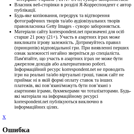
Власник веб-сторінки в розділі Я-Корреспондент є автор
публікації.
Будь-яке копіювання, передрук та відтворення
фотографічних творів та/або аудіовізуальних творів
правовласника Getty Images - суворо забороняється.
Матеріали сайту korrespondent.net призначені для осіб
старше 21 року (21+). Участь в азартних іграх може
викликати ігрову залежність. Дотримуйтесь правил
(принципів) відповідальної гри. При виявленні перших
ознак залежності негайно зверніться до спеціаліста.
Пам'ятайте, що участь в азартних іграх не може бути
джерелом доходів або альтернативою роботі.
Інформаційний ресурс korrespondent.net не проводить
ігри на реальні та/або віртуальні гроші, також сайт не
приймає ні в якій формі оплату ставок та інших
платежів, які пов’язані/можуть бути пов’язані з
азартними іграми, букмекерами чи тоталізаторами. Будь-
які матеріали на інформаційному ресурсі
korrespondent.net публікуються виключно в
інформаційних цілях.
X
Ошибка