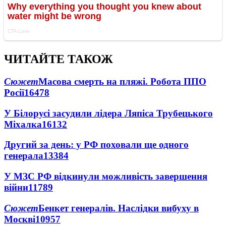
ЧИТАЙТЕ ТАКОЖ
Сюжет
Масова смерть на пляжі. Робота ППО
Росії
16478
У Білорусі засудили лідера Ляпіса Трубецького
Міхалка
16132
Другий за день: у РФ поховали ще одного
генерала
13384
У МЗС РФ відкинули можливість завершення
війни
11789
Сюжет
Бенкет генералів. Наслідки вибуху в
Москві
10957