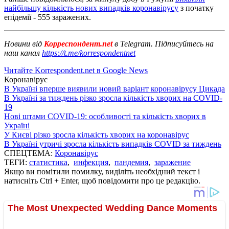
найбільшу кількість нових випадків коронавірусу
з початку
епідемії - 555 заражених.
Новини від
Корреспондент.net
в Telegram. Підписуйтесь на
наш канал
https://t.me/korrespondentnet
Читайте Korrespondent.net в Google News
Коронавірус
В Україні вперше виявили новий варіант коронавірусу Цикада
В Україні за тиждень різко зросла кількість хворих на COVID-
19
Нові штами COVID-19: особливості та кількість хворих в
Україні
У Києві різко зросла кількість хворих на коронавірус
В Україні утричі зросла кількість випадків COVID за тиждень
СПЕЦТЕМА:
Коронавірус
ТЕГИ:
статистика
,
инфекция
,
пандемия
,
заражение
Якщо ви помітили помилку, виділіть необхідний текст і
натисніть Ctrl + Enter, щоб повідомити про це редакцію.