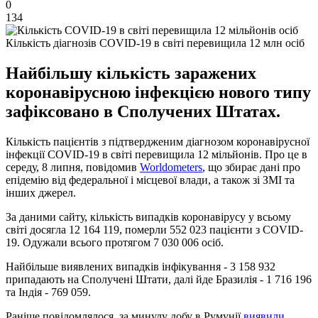
0
134
Кількість діагнозів COVID-19 в світі перевищила 12 млн осіб
Найбільшу кількість заражених
коронавірусною інфекцією нового типу
зафіксовано в Сполучених Штатах.
Кількість пацієнтів з підтвердженим діагнозом коронавірусної
інфекції COVID-19 в світі перевищила 12 мільйонів. Про це в
середу, 8 липня, повідомив
Worldometers
, що збирає дані про
епідемію від федеральної і місцевої влади, а також зі ЗМІ та
інших джерел.
За даними сайту, кількість випадків коронавірусу у всьому
світі досягла 12 164 119, померли 552 023 пацієнти з COVID-
19. Одужали всього протягом 7 030 006 осіб.
Найбільше виявлених випадків інфікування - 3 158 932
припадають на Сполучені Штати, далі йде Бразилія - 1 716 196
та Індія - 769 059.
Раніше повідомлялося, за минулу добу в Румунії
виявили