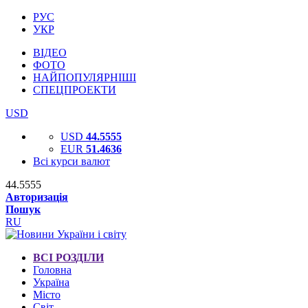
РУС
УКР
ВІДЕО
ФОТО
НАЙПОПУЛЯРНІШІ
СПЕЦПРОЕКТИ
USD
USD
44.5555
EUR
51.4636
Всі курси валют
44.5555
Авторизація
Пошук
RU
ВСІ РОЗДІЛИ
Головна
Україна
Місто
Світ