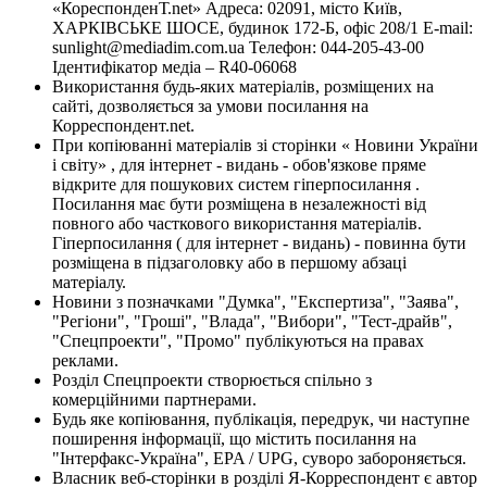
«КореспонденТ.net» Адреса: 02091, місто Київ,
ХАРКІВСЬКЕ ШОСЕ, будинок 172-Б, офіс 208/1 E-mail:
sunlight@mediadim.com.ua
Телефон: 044-205-43-00
Ідентифікатор медіа – R40-06068
Використання будь-яких матеріалів, розміщених на
сайті, дозволяється за умови посилання на
Корреспондент.net.
При копіюванні матеріалів зі сторінки « Новини України
і світу» , для інтернет - видань - обов'язкове пряме
відкрите для пошукових систем гіперпосилання .
Посилання має бути розміщена в незалежності від
повного або часткового використання матеріалів.
Гіперпосилання ( для інтернет - видань) - повинна бути
розміщена в підзаголовку або в першому абзаці
матеріалу.
Новини з позначками "Думка", "Експертиза", "Заява",
"Регіони", "Гроші", "Влада", "Вибори", "Тест-драйв",
"Спецпроекти", "Промо" публікуються на правах
реклами.
Розділ Спецпроекти створюється спільно з
комерційними партнерами.
Будь яке копіювання, публікація, передрук, чи наступне
поширення інформації, що містить посилання на
"Інтерфакс-Україна", EPA / UPG, суворо забороняється.
Власник веб-сторінки в розділі Я-Корреспондент є автор