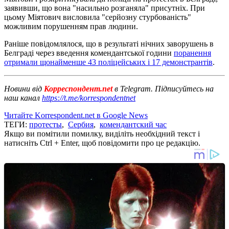
заявивши, що вона "насильно розганяла" присутніх. При
цьому Міятович висловила "серйозну стурбованість"
можливим порушенням прав людини.
Раніше повідомлялося, що в результаті нічних заворушень в
Белграді через введення комендантської години
поранення
отримали щонайменше 43 поліцейських і 17 демонстрантів
.
Новини від
Корреспондент.net
в Telegram. Підписуйтесь на
наш канал
https://t.me/korrespondentnet
Читайте Korrespondent.net в Google News
ТЕГИ:
протесты
,
Сербия
,
комендантский час
Якщо ви помітили помилку, виділіть необхідний текст і
натисніть Ctrl + Enter, щоб повідомити про це редакцію.