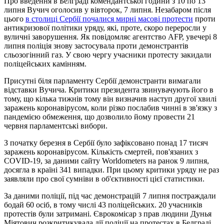
Про введення в Белграді комендантської години з 10 по 13
липня Вучич оголосив у вівторок, 7 липня. Незабаром після
цього
в столиці Сербії почалися мирні масові протести
проти
антикризової політики уряду, які, проте, скоро переросли у
вуличні заворушення. Як повідомляє агентство AFP, увечері 8
липня поліція знову застосувала проти демонстрантів
сльозогінний газ. У свою чергу учасники протесту закидали
поліцейських камінням.
Присутні біля парламенту Сербії демонстранти вимагали
відставки Вучича. Критики президента звинувачують його в
тому, що кілька тижнів тому він визначив наступ другої хвилі
заражень коронавірусом, коли різко послабив чинні в зв'язку з
пандемією обмеження, що дозволило йому провести 21
червня парламентські вибори.
З початку березня в Сербії було зафіксовано понад 17 тисяч
заражень коронавірусом. Кількість смертей, пов'язаних з
COVID-19, за даними сайту Worldometers на ранок 9 липня,
досягла в країні 341 випадки. При цьому критики уряду не раз
заявляли про свої сумніви в об'єктивності цієї статистики.
За даними поліції, під час демонстрацій 7 липня постраждали
бодай 60 осіб, в тому числі 43 поліцейських. 20 учасників
протестів були затримані. Єврокомісар з прав людини Дунья
Міятович розкритикувала дії поліції на протестах в Белграді,