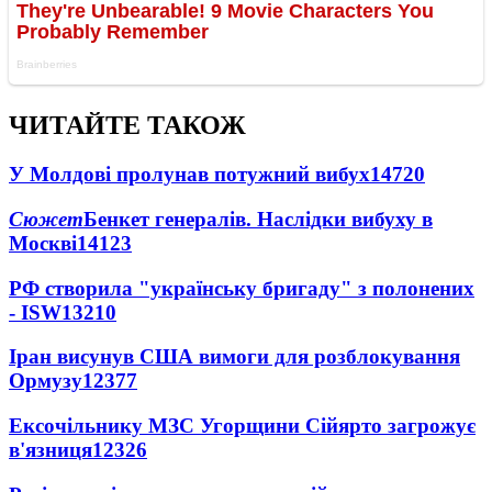
ЧИТАЙТЕ ТАКОЖ
У Молдові пролунав потужний вибух
14720
Сюжет
Бенкет генералів. Наслідки вибуху в
Москві
14123
РФ створила "українську бригаду" з полонених
- ISW
13210
Іран висунув США вимоги для розблокування
Ормузу
12377
Ексочільнику МЗС Угорщини Сійярто загрожує
в'язниця
12326