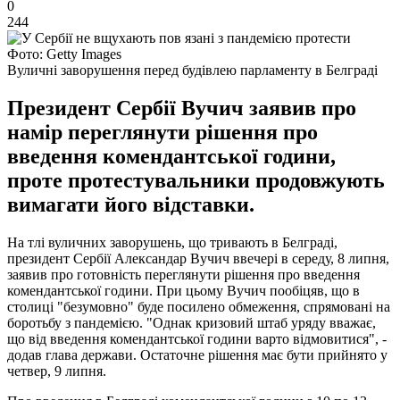
0
244
Фото: Getty Images
Вуличні заворушення перед будівлею парламенту в Белграді
Президент Сербії Вучич заявив про
намір переглянути рішення про
введення комендантської години,
проте протестувальники продовжують
вимагати його відставки.
На тлі вуличних заворушень, що тривають в Белграді,
президент Сербії Александар Вучич ввечері в середу, 8 липня,
заявив про готовність переглянути рішення про введення
комендантської години. При цьому Вучич пообіцяв, що в
столиці "безумовно" буде посилено обмеження, спрямовані на
боротьбу з пандемією. "Однак кризовий штаб уряду вважає,
що від введення комендантської години варто відмовитися", -
додав глава держави. Остаточне рішення має бути прийнято у
четвер, 9 липня.