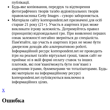
публікації.
Будь-яке копіювання, передрук та відтворення
фотографічних творів та/або аудіовізуальних творів
правовласника Getty Images - суворо забороняється.
Матеріали сайту korrespondent.net призначені для осіб
старше 21 року (21+). Участь в азартних іграх може
викликати ігрову залежність. Дотримуйтесь правил
(принципів) відповідальної гри. При виявленні перших
ознак залежності негайно зверніться до спеціаліста.
Пам'ятайте, що участь в азартних іграх не може бути
джерелом доходів або альтернативою роботі.
Інформаційний ресурс korrespondent.net не проводить
ігри на реальні та/або віртуальні гроші, також сайт не
приймає ні в якій формі оплату ставок та інших
платежів, які пов’язані/можуть бути пов’язані з
азартними іграми, букмекерами чи тоталізаторами. Будь-
які матеріали на інформаційному ресурсі
korrespondent.net публікуються виключно в
інформаційних цілях.
X
Ошибка