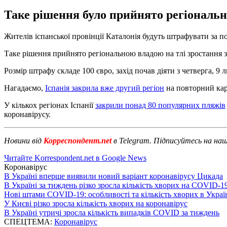
Таке рішення було прийнято регіональн
Жителів іспанської провінції Каталонія будуть штрафувати за 
Таке рішення прийнято регіональною владою на тлі зростання з
Розмір штрафу складе 100 євро, захід почав діяти з четверга, 
Нагадаємо,
Іспанія закрила вже другий регіон
на повторний кара
У кількох регіонах Іспанії
закрили понад 80 популярних пляжів
коронавірусу.
Новини від
Корреспондент.net
в Telegram. Підписуйтесь на на
Читайте Korrespondent.net в Google News
Коронавірус
В Україні вперше виявили новий варіант коронавірусу Цикада
В Україні за тиждень різко зросла кількість хворих на COVID-1
Нові штами COVID-19: особливості та кількість хворих в Украї
У Києві різко зросла кількість хворих на коронавірус
В Україні утричі зросла кількість випадків COVID за тиждень
СПЕЦТЕМА:
Коронавірус