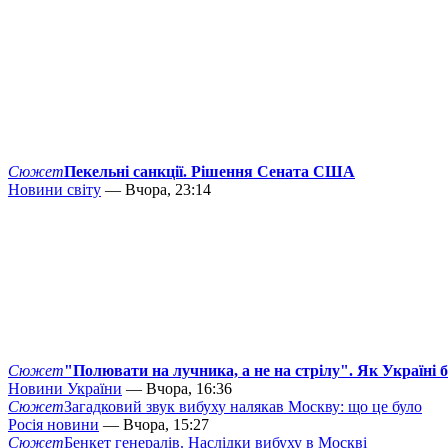
Сюжет
Пекельні санкції. Рішення Сената США
Новини світу
— Вчора, 23:14
Сюжет
"Полювати на лучника, а не на стрілу". Як Україні 
Новини України
— Вчора, 16:36
Сюжет
Загадковий звук вибуху налякав Москву: що це було
Росія новини
— Вчора, 15:27
Сюжет
Бенкет генералів. Наслідки вибуху в Москві