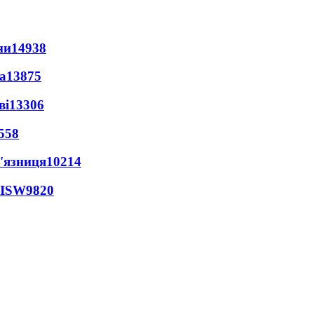
ни
14938
а
13875
ві
13306
558
'язниця
10214
 ISW
9820