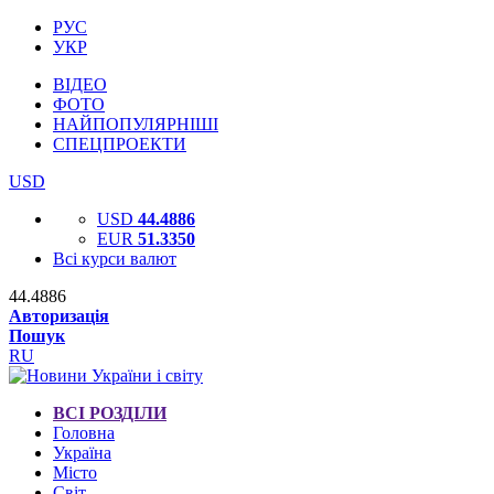
РУС
УКР
ВІДЕО
ФОТО
НАЙПОПУЛЯРНІШІ
СПЕЦПРОЕКТИ
USD
USD
44.4886
EUR
51.3350
Всі курси валют
44.4886
Авторизація
Пошук
RU
ВСІ РОЗДІЛИ
Головна
Україна
Місто
Світ