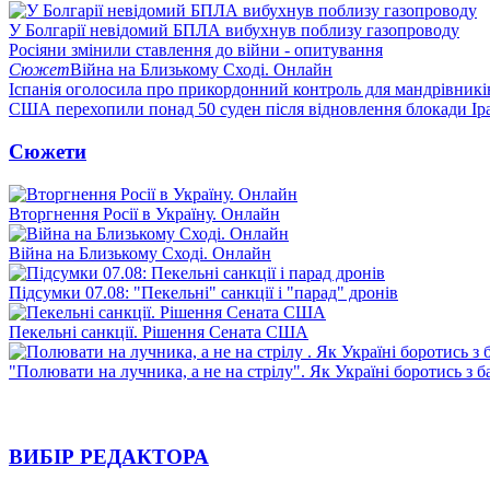
У Болгарії невідомий БПЛА вибухнув поблизу газопроводу
Росіяни змінили ставлення до війни - опитування
Сюжет
Війна на Близькому Сході. Онлайн
Іспанія оголосила про прикордонний контроль для мандрівників 
США перехопили понад 50 суден після відновлення блокади Ір
Сюжети
Вторгнення Росії в Україну. Онлайн
Війна на Близькому Сході. Онлайн
Підсумки 07.08: "Пекельні" санкції і "парад" дронів
Пекельні санкції. Рішення Сената США
"Полювати на лучника, а не на стрілу". Як Україні боротись з 
ВИБІР РЕДАКТОРА