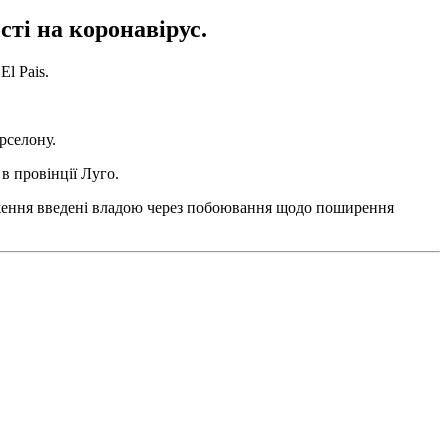
ті на коронавірус.
l Pais.
рселону.
в провінції Луго.
еження введені владою через побоювання щодо поширення