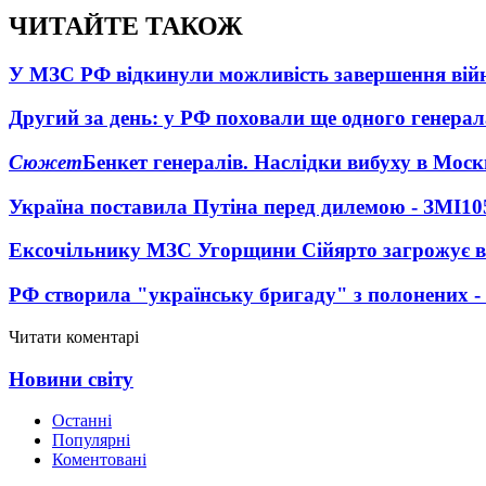
ЧИТАЙТЕ ТАКОЖ
У МЗС РФ відкинули можливість завершення вій
Другий за день: у РФ поховали ще одного генерал
Сюжет
Бенкет генералів. Наслідки вибуху в Моск
Україна поставила Путіна перед дилемою - ЗМІ
10
Ексочільнику МЗС Угорщини Сійярто загрожує в
РФ створила "українську бригаду" з полонених -
Читати коментарі
Новини світу
Останні
Популярні
Коментовані