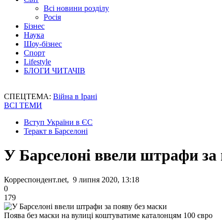
Всі новини розділу
Росія
Бізнес
Наука
Шоу-бізнес
Спорт
Lifestyle
БЛОГИ ЧИТАЧІВ
СПЕЦТЕМА:
Війна в Ірані
ВСІ ТЕМИ
Вступ України в ЄС
Теракт в Барселоні
У Барселоні ввели штрафи за 
Корреспондент.net, 9 липня 2020, 13:18
0
179
Поява без маски на вулиці коштуватиме каталонцям 100 євро