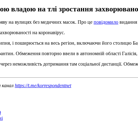
ою владою на тлі зростання захворюванос
появу на вулицях без медичних масок. Про це
повідомило
видання E
ахворюваності на коронавірус.
9 липня, і поширюється на весь регіон, включаючи його столицю Ба
нтин. Обмеження повторно ввели в автономній області Галісія, 
через неможливість дотримання там соціальної дистанції. Обм
ш канал
https://t.me/korrespondentnet
9
ні