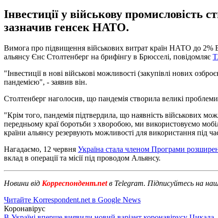
Інвестиції у військову промисловість 
зазначив генсек НАТО.
Вимога про підвищення військових витрат країн НАТО до 2% В
альянсу Єнс Столтенберг на брифінгу в Брюсселі, повідомляє
Т
"Інвестиції в нові військові можливості (закупівлі нових озбро
пандемією", - заявив він.
Столтенберг наголосив, що пандемія створила великі проблеми 
"Крім того, пандемія підтвердила, що наявність військових мо
передньому краї боротьби з хворобою, ми використовуємо мобіль
країни альянсу резервують можливості для використання під час
Нагадаємо, 12 червня
Україна стала членом Програми розшир
вклад в операції та місії під проводом Альянсу.
Новини від
Корреспондент.net
в Telegram. Підписуйтесь на на
Читайте Korrespondent.net в Google News
Коронавірус
В Україні вперше виявили новий варіант коронавірусу Цикада