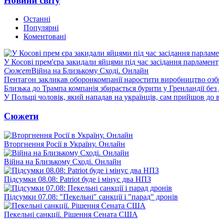
Новини світу
Останні
Популярні
Коментовані
У Косові прем'єра закидали яйцями під час засідання парламент
Сюжет
Війна на Близькому Сході. Онлайн
Пентагон закликав оборонкомпанії наростити виробництво озб
Близька до Трампа компанія збирається бурити у Гренландії без
У Польщі чоловік, який нападав на українців, сам прийшов до в
Сюжети
Вторгнення Росії в Україну. Онлайн
Війна на Близькому Сході. Онлайн
Підсумки 08.08: Patriot буде і мінус два НПЗ
Підсумки 07.08: "Пекельні" санкції і "парад" дронів
Пекельні санкції. Рішення Сената США