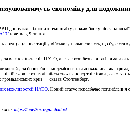
стимулюватимуть економіку для подолання
ВП допоможе відновити економіку держав блоку після пандемії 
АСС
в четвер, 9 липня.
єнь - ред.) - це інвестиції у військову промисловість, що буде с
для всіх країн-членів НАТО, але загрози безпеки, які вимагають
жливостей для боротьби з пандемією так само важлива, як і гром
ні військові госпіталі, військово-транспортні літаки дозволяют
 громадянських криз", - сказав Столтенберг.
ених можливостей НАТО
. Новий статус передбачає поглиблення 
ш канал
https://t.me/korrespondentnet