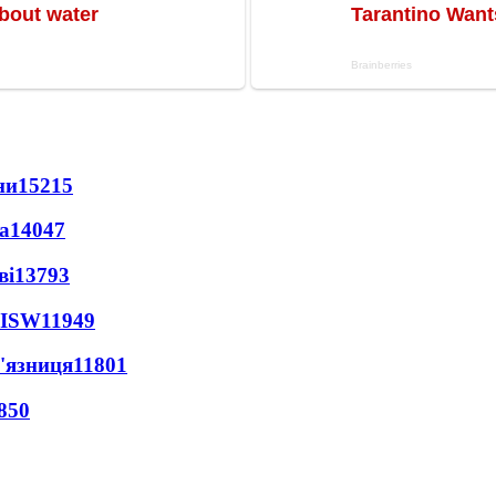
ни
15215
а
14047
ві
13793
 ISW
11949
'язниця
11801
850