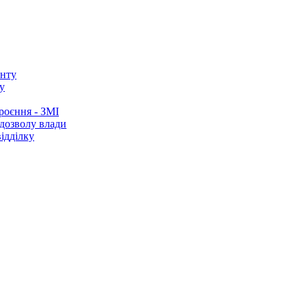
у
роєння - ЗМІ
 дозволу влади
ідділку