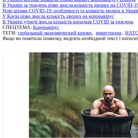
В Україні за тиждень різко зросла кількість хворих на COVID-1
Нові штами COVID-19: особливості та кількість хворих в Украї
У Києві різко зросла кількість хворих на коронавірус
В Україні утричі зросла кількість випадків COVID за тиждень
СПЕЦТЕМА:
Коронавірус
ТЕГИ:
глобальный экономический кризис
,
инвестиции
,
НАТ
Якщо ви помітили помилку, виділіть необхідний текст і натисніт