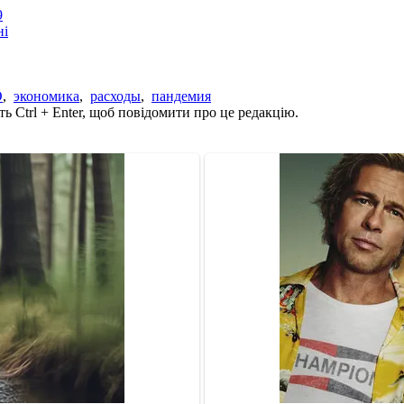
9
ні
О
,
экономика
,
расходы
,
пандемия
ь Ctrl + Enter, щоб повідомити про це редакцію.