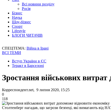
Всі новини розділу
Росія
Бізнес
Наука
Шоу-бізнес
Спорт
Lifestyle
БЛОГИ ЧИТАЧІВ
СПЕЦТЕМА:
Війна в Ірані
ВСІ ТЕМИ
Вступ України в ЄС
Теракт в Барселоні
Зростання військових витрат 
Корреспондент.net, 9 липня 2020, 15:25
0
118
Столтенберг нагадав, що загрози безпеці, які вимагають від Н