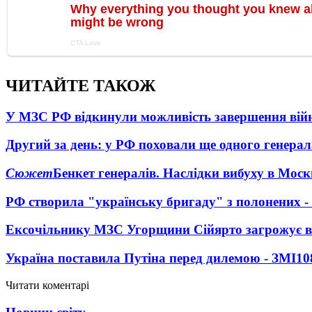
ЧИТАЙТЕ ТАКОЖ
У МЗС РФ відкинули можливість завершення вій
Другий за день: у РФ поховали ще одного генерал
Сюжет
Бенкет генералів. Наслідки вибуху в Моск
РФ створила "українську бригаду" з полонених -
Ексочільнику МЗС Угорщини Сійярто загрожує в
Україна поставила Путіна перед дилемою - ЗМІ
10
Читати коментарі