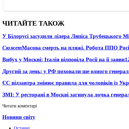
ЧИТАЙТЕ ТАКОЖ
У Білорусі засудили лідера Ляпіса Трубецького М
Сюжет
Масова смерть на пляжі. Робота ППО Росі
Вибух у Москві: Італія відповіла Росії на її заяви
1
Другий за день: у РФ поховали ще одного генерал
ЄС відзавтра змінює правила для чоловіків із Ук
ЗМІ: У ресторані в Москві загинула дочка генера
Читати коментарі
Новини світу
Останні