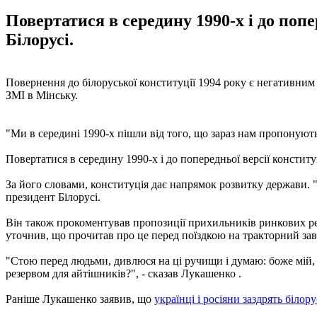
Повертатися в середину 1990-х і до попе
Білорусі.
Повернення до білоруської конституції 1994 року є негативним 
ЗМІ в Мінську.
"Ми в середині 1990-х пішли від того, що зараз нам пропонують.
Повертатися в середину 1990-х і до попередньої версії конститу
За його словами, конституція дає напрямок розвитку держави. "
президент Білорусі.
Він також прокоментував пропозиції прихильників ринкових ре
уточнив, що прочитав про це перед поїздкою на тракторний зав
"Стою перед людьми, дивлюся на ці ручищи і думаю: боже мій, ві
резервом для айтішників?", - сказав Лукашенко .
Раніше Лукашенко заявив, що
українці і росіяни заздрять білору