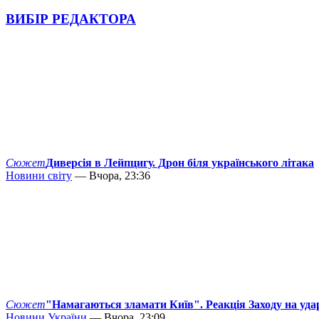
ВИБІР РЕДАКТОРА
Сюжет
Диверсія в Лейпцигу. Дрон біля українського літака
Новини світу
— Вчора, 23:36
Сюжет
"Намагаються зламати Київ". Реакція Заходу на уда
Новини України
— Вчора, 23:09