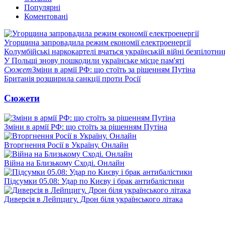
Популярні
Коментовані
Угорщина запровадила режим економії електроенергії
Колумбійські наркокартелі вчаться українській війні безпілотни
У Польщі знову пошкодили українське місце пам'яті
Сюжет
Зміни в армії РФ: що стоїть за рішенням Путіна
Британія розширила санкції проти Росії
Сюжети
Зміни в армії РФ: що стоїть за рішенням Путіна
Вторгнення Росії в Україну. Онлайн
Війна на Близькому Сході. Онлайн
Підсумки 05.08: Удар по Києву і брак антибалістики
Диверсія в Лейпцигу. Дрон біля українського літака