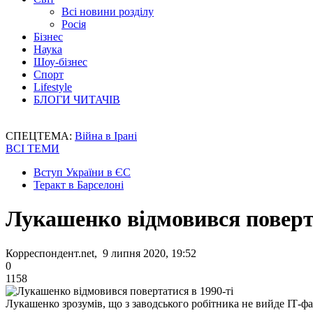
Всі новини розділу
Росія
Бізнес
Наука
Шоу-бізнес
Спорт
Lifestyle
БЛОГИ ЧИТАЧІВ
СПЕЦТЕМА:
Війна в Ірані
ВСІ ТЕМИ
Вступ України в ЄС
Теракт в Барселоні
Лукашенко відмовився поверта
Корреспондент.net, 9 липня 2020, 19:52
0
1158
Лукашенко зрозумів, що з заводського робітника не вийде ІТ-фа