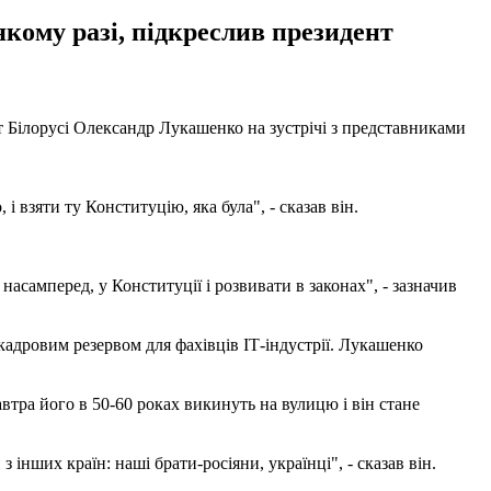
 якому разі, підкреслив президент
нт Білорусі Олександр Лукашенко на зустрічі з представниками
 взяти ту Конституцію, яка була", - сказав він.
асамперед, у Конституції і розвивати в законах", - зазначив
адровим резервом для фахівців ІТ-індустрії. Лукашенко
автра його в 50-60 роках викинуть на вулицю і він стане
з інших країн: наші брати-росіяни, українці", - сказав він.