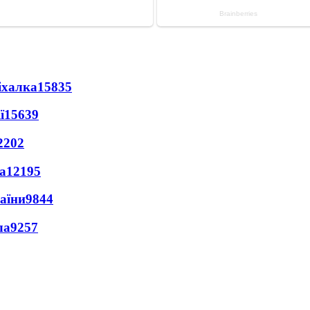
іхалка
15835
ї
15639
2202
а
12195
раїни
9844
ла
9257