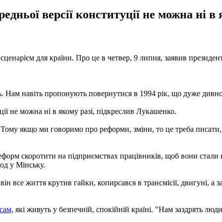
редньої версії конституції не можна ні в
сценарієм для країни. Про це в четвер, 9 липня, заявив президе
 Нам навіть пропонують повернутися в 1994 рік, що дуже дивно, і
ції не можна ні в якому разі, підкреслив Лукашенко.
Тому якщо ми говоримо про реформи, зміни, то це треба писати, н
форм скоротити на підприємствах працівників, щоб вони стали к
од у Мінську.
н все життя крутив гайки, копирсався в трансмісії, двигуні, а з
сам,
які живуть у безпечній, спокійній країні. "Нам заздрять люди 