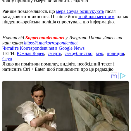
точну причину смерті встановить слідство.
Раніше повідомлялося, що
мера Сеула розшукують
після
загадкового зникнення. Пізніше його
знайшли мертвим
, однак
південнокорейська поліція спростувала цю інформацію.
Новини від
Корреспондент.net
у Telegram. Підписуйтесь на
наш канал
https://t.me/korrespondentnet
Читайте Korrespondent.net в Google News
ТЕГИ:
Южная Корея
,
смерть
,
самоубийство
,
мэр
,
полиция
,
Сеул
Якщо ви помітили помилку, виділіть необхідний текст і
натисніть Ctrl + Enter, щоб повідомити про це редакцію.