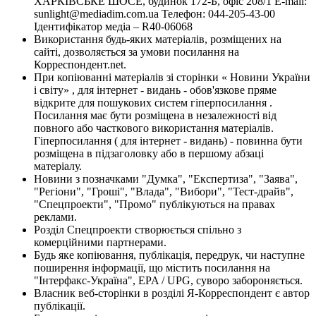
ХАРКІВСЬКЕ ШОСЕ, будинок 172-Б, офіс 208/1 E-mail:
sunlight@mediadim.com.ua
Телефон: 044-205-43-00
Ідентифікатор медіа – R40-06068
Використання будь-яких матеріалів, розміщених на
сайті, дозволяється за умови посилання на
Корреспондент.net.
При копіюванні матеріалів зі сторінки « Новини України
і світу» , для інтернет - видань - обов'язкове пряме
відкрите для пошукових систем гіперпосилання .
Посилання має бути розміщена в незалежності від
повного або часткового використання матеріалів.
Гіперпосилання ( для інтернет - видань) - повинна бути
розміщена в підзаголовку або в першому абзаці
матеріалу.
Новини з позначками "Думка", "Експертиза", "Заява",
"Регіони", "Гроші", "Влада", "Вибори", "Тест-драйв",
"Спецпроекти", "Промо" публікуються на правах
реклами.
Розділ Спецпроекти створюється спільно з
комерційними партнерами.
Будь яке копіювання, публікація, передрук, чи наступне
поширення інформації, що містить посилання на
"Інтерфакс-Україна", EPA / UPG, суворо забороняється.
Власник веб-сторінки в розділі Я-Корреспондент є автор
публікації.