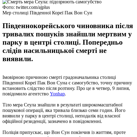
Фото: twitter.com/ajplus
Мер столиці Південної Кореї Пак Вон Сун
Південнокорейського чиновника після
тривалих пошуків знайшли мертвим у
парку в центрі столиці. Попередньо
слідів насильницької смерті не
виявили.
Імовірною причиною смерті градоначальника столиці
Південної Кореї Пак Вон Суна є самогубство, точну причину
встановить слідство після розтину. Про це в четвер, 9 липня,
повідомило агентство
Yonhap
.
Тіло мера Сеула знайшли в результаті широкомасштабної
пошукової операції, яка тривала близько семи годин. Його
виявили у парку в центрі столиці, неподалік від власної
офіційної резиденції, зазначено в повідомленні.
Поліція припускає, що Вон Сун покінчив із життям, проте