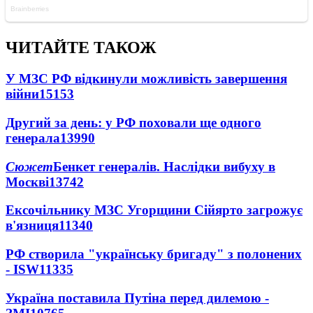
ЧИТАЙТЕ ТАКОЖ
У МЗС РФ відкинули можливість завершення
війни
15153
Другий за день: у РФ поховали ще одного
генерала
13990
Сюжет
Бенкет генералів. Наслідки вибуху в
Москві
13742
Ексочільнику МЗС Угорщини Сійярто загрожує
в'язниця
11340
РФ створила "українську бригаду" з полонених
- ISW
11335
Україна поставила Путіна перед дилемою -