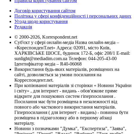
Правила користування сайтом
Договір користування сайтом
Політика у сфері конфіденційності і персональних даних
Угода щодо користування
Редакція
© 2000-2026, Korrespondent.net
Суб'єкт у сфері онлайн-медіа Назва онлайн-медіа –
«КореспонденТ.net» Адреса: 02091, місто Київ,
ХАРКІВСЬКЕ ШОСЕ, будинок 172-Б, офіс 208/1 E-mail:
sunlight@mediadim.com.ua
Телефон: 044-205-43-00
Ідентифікатор медіа – R40-06068
Використання будь-яких матеріалів, розміщених на
сайті, дозволяється за умови посилання на
Корреспондент.net.
При копіюванні матеріалів зі сторінки « Новини України
і світу» , для інтернет - видань - обов'язкове пряме
відкрите для пошукових систем гіперпосилання .
Посилання має бути розміщена в незалежності від
повного або часткового використання матеріалів.
Гіперпосилання ( для інтернет - видань) - повинна бути
розміщена в підзаголовку або в першому абзаці
матеріалу.
Новини з позначками "Думка", "Експертиза", "Заява",
"Регіони", "Гроші", "Влада", "Вибори", "Тест-драйв",