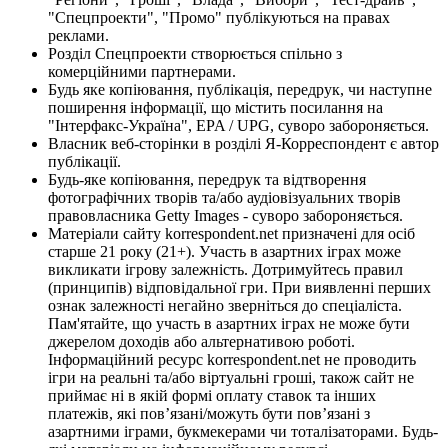
"Спецпроекти", "Промо" публікуються на правах
реклами.
Розділ Спецпроекти створюється спільно з
комерційними партнерами.
Будь яке копіювання, публікація, передрук, чи наступне
поширення інформації, що містить посилання на
"Інтерфакс-Україна", EPA / UPG, суворо забороняється.
Власник веб-сторінки в розділі Я-Корреспондент є автор
публікації.
Будь-яке копіювання, передрук та відтворення
фотографічних творів та/або аудіовізуальних творів
правовласника Getty Images - суворо забороняється.
Матеріали сайту korrespondent.net призначені для осіб
старше 21 року (21+). Участь в азартних іграх може
викликати ігрову залежність. Дотримуйтесь правил
(принципів) відповідальної гри. При виявленні перших
ознак залежності негайно зверніться до спеціаліста.
Пам'ятайте, що участь в азартних іграх не може бути
джерелом доходів або альтернативою роботі.
Інформаційний ресурс korrespondent.net не проводить
ігри на реальні та/або віртуальні гроші, також сайт не
приймає ні в якій формі оплату ставок та інших
платежів, які пов’язані/можуть бути пов’язані з
азартними іграми, букмекерами чи тоталізаторами. Будь-