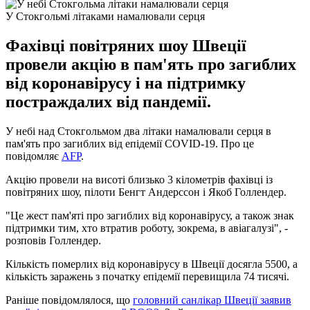
У Стокгольмі літаками намалювали серця
Фахівці повітряних шоу Швеції
провели акцію в пам'ять про загиблих
від коронавірусу і на підтримку
постраждалих від пандемії.
У небі над Стокгольмом два літаки намалювали серця в
пам'ять про загиблих від епідемії COVID-19. Про це
повідомляє
AFP
.
Акцію провели на висоті близько 3 кілометрів фахівці із
повітряних шоу, пілоти Бенгт Андерссон і Якоб Голлендер.
"Це жест пам'яті про загиблих від коронавірусу, а також знак
підтримки тим, хто втратив роботу, зокрема, в авіагалузі", -
розповів Голлендер.
Кількість померлих від коронавірусу в Швеції досягла 5500, а
кількість заражень з початку епідемії перевищила 74 тисячі.
Раніше повідомлялося, що
головний санлікар Швеції заявив