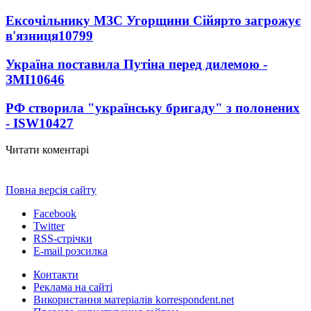
Ексочільнику МЗС Угорщини Сійярто загрожує
в'язниця
10799
Україна поставила Путіна перед дилемою -
ЗМІ
10646
РФ створила "українську бригаду" з полонених
- ISW
10427
Читати коментарі
Повна версія сайту
Facebook
Twitter
RSS-стрічки
E-mail розсилка
Контакти
Реклама на сайті
Використання матеріалів korrespondent.net