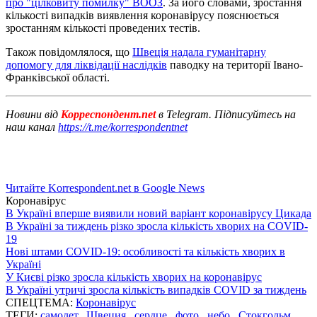
про "цілковиту помилку" ВООЗ
. За його словами, зростання
кількості випадків виявлення коронавірусу пояснюється
зростанням кількості проведених тестів.
Також повідомлялося, що
Швеція надала гуманітарну
допомогу для ліквідації наслідків
паводку на території Івано-
Франківської області.
Новини від
Корреспондент.net
в Telegram. Підписуйтесь на
наш канал
https://t.me/korrespondentnet
Читайте Korrespondent.net в Google News
Коронавірус
В Україні вперше виявили новий варіант коронавірусу Цикада
В Україні за тиждень різко зросла кількість хворих на COVID-
19
Нові штами COVID-19: особливості та кількість хворих в
Україні
У Києві різко зросла кількість хворих на коронавірус
В Україні утричі зросла кількість випадків COVID за тиждень
СПЕЦТЕМА:
Коронавірус
ТЕГИ:
самолет
,
Швеция
,
сердце
,
фото
,
небо
,
Стокгольм