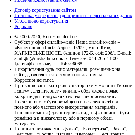
Договір користування сайтом
Політика у сфері конфіденційності і персональних даних
Угода щодо користування
Редакція
© 2000-2026, Korrespondent.net
Суб'єкт у сфері онлайн-медіа Назва онлайн-медіа –
«КореспонденТ.net» Адреса: 02091, місто Київ,
ХАРКІВСЬКЕ ШОСЕ, будинок 172-Б, офіс 208/1 E-mail:
sunlight@mediadim.com.ua
Телефон: 044-205-43-00
Ідентифікатор медіа – R40-06068
Використання будь-яких матеріалів, розміщених на
сайті, дозволяється за умови посилання на
Корреспондент.net.
При копіюванні матеріалів зі сторінки « Новини України
і світу» , для інтернет - видань - обов'язкове пряме
відкрите для пошукових систем гіперпосилання .
Посилання має бути розміщена в незалежності від
повного або часткового використання матеріалів.
Гіперпосилання ( для інтернет - видань) - повинна бути
розміщена в підзаголовку або в першому абзаці
матеріалу.
Новини з позначками "Думка", "Експертиза", "Заява",
"Регіони", "Гроші", "Влада", "Вибори", "Тест-драйв",