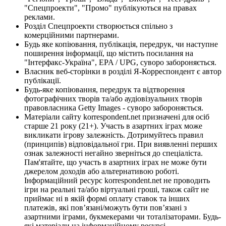
"Спецпроекти", "Промо" публікуються на правах
реклами.
Розділ Спецпроекти створюється спільно з
комерційними партнерами.
Будь яке копіювання, публікація, передрук, чи наступне
поширення інформації, що містить посилання на
"Інтерфакс-Україна", EPA / UPG, суворо забороняється.
Власник веб-сторінки в розділі Я-Корреспондент є автор
публікації.
Будь-яке копіювання, передрук та відтворення
фотографічних творів та/або аудіовізуальних творів
правовласника Getty Images - суворо забороняється.
Матеріали сайту korrespondent.net призначені для осіб
старше 21 року (21+). Участь в азартних іграх може
викликати ігрову залежність. Дотримуйтесь правил
(принципів) відповідальної гри. При виявленні перших
ознак залежності негайно зверніться до спеціаліста.
Пам'ятайте, що участь в азартних іграх не може бути
джерелом доходів або альтернативою роботі.
Інформаційний ресурс korrespondent.net не проводить
ігри на реальні та/або віртуальні гроші, також сайт не
приймає ні в якій формі оплату ставок та інших
платежів, які пов’язані/можуть бути пов’язані з
азартними іграми, букмекерами чи тоталізаторами. Будь-
які матеріали на інформаційному ресурсі