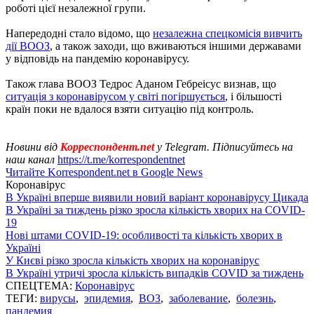
роботі цієї незалежної групи.
Напередодні стало відомо, що
незалежна спецкомісія вивчить
дії ВООЗ
, а також заходи, що вживаються іншими державами
у відповідь на пандемію коронавірусу.
Також глава ВООЗ Тедрос Аданом Гебреісус визнав, що
ситуація з коронавірусом у світі погіршується
, і більшості
країн поки не вдалося взяти ситуацію під контроль.
Новини від
Корреспондент.net
у Telegram. Підписуйтесь на
наш канал
https://t.me/korrespondentnet
Читайте Korrespondent.net в Google News
Коронавірус
В Україні вперше виявили новий варіант коронавірусу Цикада
В Україні за тиждень різко зросла кількість хворих на COVID-
19
Нові штами COVID-19: особливості та кількість хворих в
Україні
У Києві різко зросла кількість хворих на коронавірус
В Україні утричі зросла кількість випадків COVID за тиждень
СПЕЦТЕМА:
Коронавірус
ТЕГИ:
вирусы
,
эпидемия
,
ВОЗ
,
заболевание
,
болезнь
,
пандемия