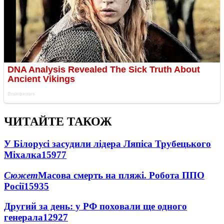
ЧИТАЙТЕ ТАКОЖ
У Білорусі засудили лідера Ляпіса Трубецького
Міхалка
15977
Сюжет
Масова смерть на пляжі. Робота ППО
Росії
15935
Другий за день: у РФ поховали ще одного
генерала
12927