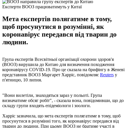
Експерти ВООЗ працюватимуть у Китаї
Мета експертів полягатиме в тому,
щоб просунутися в розумінні, як
коронавірус передався від тварин до
людини.
Група експертів Всесвітньої організації охорони здоров'я
(ВООЗ) вирушила до Китаю для визначення походження
коронавірусу COVID-19. Про це сказала на брифінгу в Женеві
представник ВООЗ Маргарет Харріс, повідомляє
Reuters
у
п'ятницю, 10 липня.
"Вони вилетіли, знаходяться зараз у польоті. Група
визначатиме обсяг робіт", - сказала вона, повідомивши, що до
складу групи входять епідеміологи і зоологи.
Харріс зазначила, що мета експертів полягатиме в тому, щоб
просунутися в розумінні того, як коронавірус передався від
тварин до людини. При цьому ВООЗ не братиме участі в