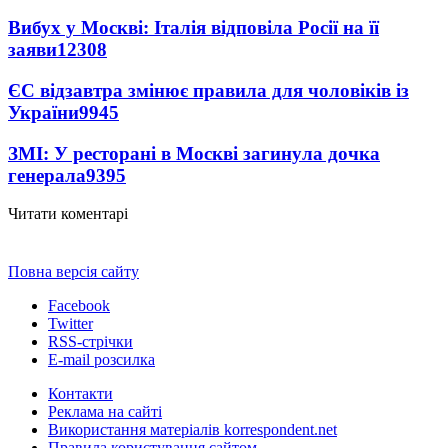
Вибух у Москві: Італія відповіла Росії на її
заяви
12308
ЄС відзавтра змінює правила для чоловіків із
України
9945
ЗМІ: У ресторані в Москві загинула дочка
генерала
9395
Читати коментарі
Повна версія сайту
Facebook
Twitter
RSS-стрічки
E-mail розсилка
Контакти
Реклама на сайті
Використання матеріалів korrespondent.net
Правила користування сайтом