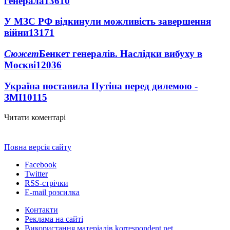
генерала
13610
У МЗС РФ відкинули можливість завершення
війни
13171
Сюжет
Бенкет генералів. Наслідки вибуху в
Москві
12036
Україна поставила Путіна перед дилемою -
ЗМІ
10115
Читати коментарі
Повна версія сайту
Facebook
Twitter
RSS-стрічки
E-mail розсилка
Контакти
Реклама на сайті
Використання матеріалів korrespondent.net