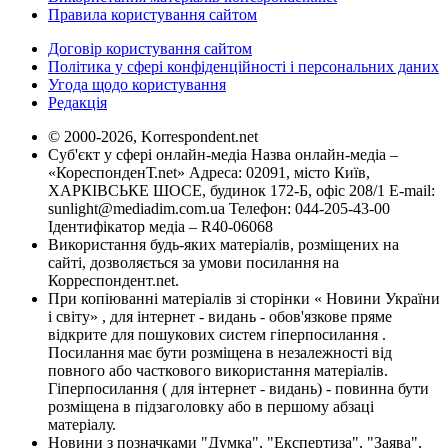
Правила користування сайтом
Договір користування сайтом
Політика у сфері конфіденційності і персональних даних
Угода щодо користування
Редакція
© 2000-2026, Korrespondent.net
Суб'єкт у сфері онлайн-медіа Назва онлайн-медіа –
«КореспонденТ.net» Адреса: 02091, місто Київ,
ХАРКІВСЬКЕ ШОСЕ, будинок 172-Б, офіс 208/1 E-mail:
sunlight@mediadim.com.ua
Телефон: 044-205-43-00
Ідентифікатор медіа – R40-06068
Використання будь-яких матеріалів, розміщених на
сайті, дозволяється за умови посилання на
Корреспондент.net.
При копіюванні матеріалів зі сторінки « Новини України
і світу» , для інтернет - видань - обов'язкове пряме
відкрите для пошукових систем гіперпосилання .
Посилання має бути розміщена в незалежності від
повного або часткового використання матеріалів.
Гіперпосилання ( для інтернет - видань) - повинна бути
розміщена в підзаголовку або в першому абзаці
матеріалу.
Новини з позначками "Думка", "Експертиза", "Заява",