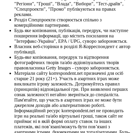
"Регіони", "Гроші", "Влада", "Вибори", "Тест-драйв",
"Спецпроекти", "Промо" публікуються на правах
реклами.
Розділ Спецпроекти створюється спільно з
комерційними партнерами.
Будь яке копіювання, публікація, передрук, чи наступне
поширення інформації, що містить посилання на
"Інтерфакс-Україна", EPA / UPG, суворо забороняється.
Власник веб-сторінки в розділі Я-Корреспондент є автор
публікації.
Будь-яке копіювання, передрук та відтворення
фотографічних творів та/або аудіовізуальних творів
правовласника Getty Images - суворо забороняється.
Матеріали сайту korrespondent.net призначені для осіб
старше 21 року (21+). Участь в азартних іграх може
викликати ігрову залежність. Дотримуйтесь правил
(принципів) відповідальної гри. При виявленні перших
ознак залежності негайно зверніться до спеціаліста.
Пам'ятайте, що участь в азартних іграх не може бути
джерелом доходів або альтернативою роботі.
Інформаційний ресурс korrespondent.net не проводить
ігри на реальні та/або віртуальні гроші, також сайт не
приймає ні в якій формі оплату ставок та інших
платежів, які пов’язані/можуть бути пов’язані з
азартними іграми, букмекерами чи тоталізаторами. Будь-