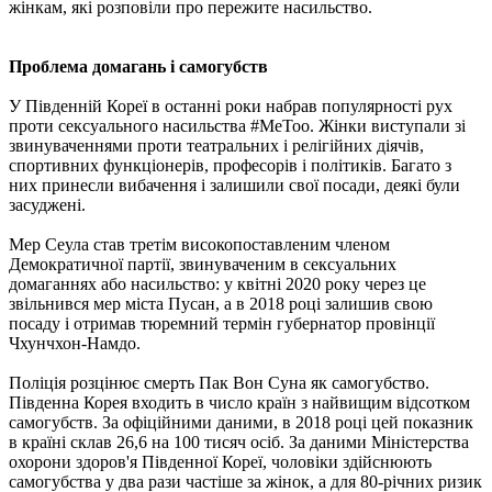
жінкам, які розповіли про пережите насильство.
Проблема домагань і самогубств
У Південній Кореї в останні роки набрав популярності рух
проти сексуального насильства #MeToo. Жінки виступали зі
звинуваченнями проти театральних і релігійних діячів,
спортивних функціонерів, професорів і політиків. Багато з
них принесли вибачення і залишили свої посади, деякі були
засуджені.
Мер Сеула став третім високопоставленим членом
Демократичної партії, звинуваченим в сексуальних
домаганнях або насильство: у квітні 2020 року через це
звільнився мер міста Пусан, а в 2018 році залишив свою
посаду і отримав тюремний термін губернатор провінції
Чхунчхон-Намдо.
Поліція розцінює смерть Пак Вон Суна як самогубство.
Південна Корея входить в число країн з найвищим відсотком
самогубств. За офіційними даними, в 2018 році цей показник
в країні склав 26,6 на 100 тисяч осіб. За даними Міністерства
охорони здоров'я Південної Кореї, чоловіки здійснюють
самогубства у два рази частіше за жінок, а для 80-річних ризик