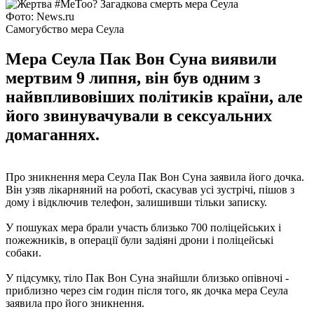
Фото: News.ru
Самогубство мера Сеула
Мера Сеула Пак Вон Суна виявили
мертвим 9 липня, він був одним з
найвпливовіших політиків країни, але
його звинувачували в сексуальних
домаганнях.
Про зникнення мера Сеула Пак Вон Суна заявила його дочка.
Він узяв лікарняний на роботі, скасував усі зустрічі, пішов з
дому і відключив телефон, залишивши тільки записку.
У пошуках мера брали участь близько 700 поліцейських і
пожежників, в операції були задіяні дрони і поліцейські
собаки.
У підсумку, тіло Пак Вон Суна знайшли близько опівночі -
приблизно через сім годин після того, як дочка мера Сеула
заявила про його зникнення.