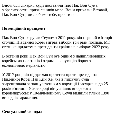
Вночі біля лікарні, куди доставили тіло Пак Вон Суна,
зібралися сотні прихильників мера. Вони кричали: Вставай,
Пак Вон Сун, ми любимо тебе, прости нас!
Потенційний президент
Пак Вон Сун керував Сеулом з 2011 року, він перший в історії
столиці Південної Кореї виграв вибори три рази поспіль. Міг
стати кандидатом в президенти країни на виборах 2022 року.
В останні роки Пак Вон Сун був одним з найвпливовіших
корейських політиків і отримав репутацію борця з
економічною нерівністю.
У 2017 році він підтримав протести проти президента
Південної Кореї Пак Кин Хе, яка в підсумку була
заарештована за звинуваченням у корупції і засуджена до 25
років в'язниці. У 2020 році він успішно впорався з
коронавірусом: у 10-мільйонному Сеулі виявили тільки 1390
випадків зараження.
Сексуальний скандал