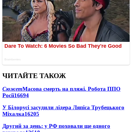
ЧИТАЙТЕ ТАКОЖ
Сюжет
Масова смерть на пляжі. Робота ППО
Росії
16694
У Білорусі засудили лідера Ляпіса Трубецького
Міхалка
16205
Другий за день: у РФ поховали ще одного