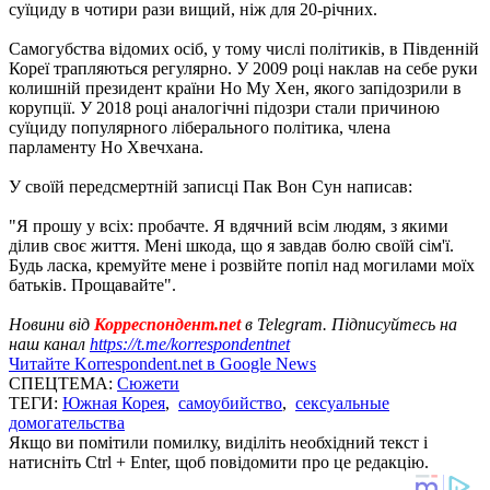
суїциду в чотири рази вищий, ніж для 20-річних.
Самогубства відомих осіб, у тому числі політиків, в Південній
Кореї трапляються регулярно. У 2009 році наклав на себе руки
колишній президент країни Но Му Хен, якого запідозрили в
корупції. У 2018 році аналогічні підозри стали причиною
суїциду популярного ліберального політика, члена
парламенту Но Хвечхана.
У своїй передсмертній записці Пак Вон Сун написав:
"Я прошу у всіх: пробачте. Я вдячний всім людям, з якими
ділив своє життя. Мені шкода, що я завдав болю своїй сім'ї.
Будь ласка, кремуйте мене і розвійте попіл над могилами моїх
батьків. Прощавайте".
Новини від
Корреспондент.net
в Telegram. Підписуйтесь на
наш канал
https://t.me/korrespondentnet
Читайте Korrespondent.net в Google News
СПЕЦТЕМА:
Сюжети
ТЕГИ:
Южная Корея
,
самоубийство
,
сексуальные
домогательства
Якщо ви помітили помилку, виділіть необхідний текст і
натисніть Ctrl + Enter, щоб повідомити про це редакцію.