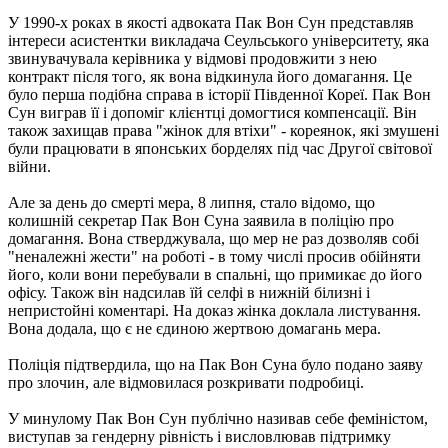
У 1990-х роках в якості адвоката Пак Вон Сун представляв
інтереси асистентки викладача Сеульського університету, яка
звинувачувала керівника у відмові продовжити з нею
контракт після того, як вона відкинула його домагання. Це
було перша подібна справа в історії Південної Кореї. Пак Вон
Сун виграв її і допоміг клієнтці домогтися компенсації. Він
також захищав права "жінок для втіхи" - кореянок, які змушені
були працювати в японських борделях під час Другої світової
війни.
Але за день до смерті мера, 8 липня, стало відомо, що
колишній секретар Пак Вон Суна заявила в поліцію про
домагання. Вона стверджувала, що мер не раз дозволяв собі
"неналежні жести" на роботі - в тому числі просив обійняти
його, коли вони перебували в спальні, що примикає до його
офісу. Також він надсилав їй селфі в нижній білизні і
непристойні коментарі. На доказ жінка доклала листування.
Вона додала, що є не єдиною жертвою домагань мера.
Поліція підтвердила, що на Пак Вон Суна було подано заяву
про злочин, але відмовилася розкривати подробиці.
У минулому Пак Вон Сун публічно називав себе феміністом,
виступав за гендерну рівність і висловлював підтримку