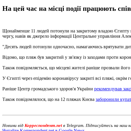
На цей час на місці події працюють спі
Щонайменше 11 людей потонули на закритому владою Єгипту пля
чергу, навів як джерело інформації Центральне управління Алек
"Десять людей потонули одночасно, намагаючись врятувати дити
Відомо, що пляж був закритий у зв'язку із заходами проти корон
Також повідомляється, що місцеві жителі раніше прозвали його 
У Єгипті через епідемію коронавірусу закриті всі пляжі, окрім 
Раніше Центр громадського здоров'я України
рекомендував закр
Також повідомлялося, що на 12 пляжах Києва
заборонили купат
Новини від
Корреспондент.net
в Telegram. Підписуйтесь на наш 
Читайте Korrespondent.net в Google News