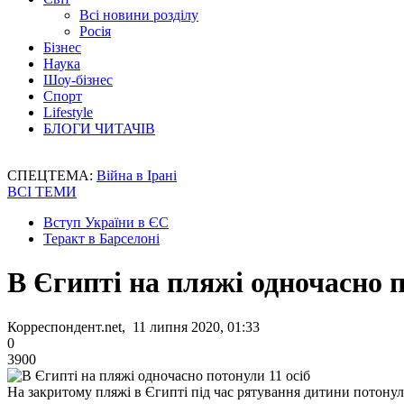
Всі новини розділу
Росія
Бізнес
Наука
Шоу-бізнес
Спорт
Lifestyle
БЛОГИ ЧИТАЧІВ
СПЕЦТЕМА:
Війна в Ірані
ВСІ ТЕМИ
Вступ України в ЄС
Теракт в Барселоні
В Єгипті на пляжі одночасно п
Корреспондент.net, 11 липня 2020, 01:33
0
3900
На закритому пляжі в Єгипті під час рятування дитини потонул