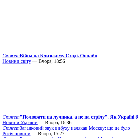
Сюжет
Війна на Близькому Сході. Онлайн
Новини світу
— Вчора, 18:56
Сюжет
"Полювати на лучника, а не на стрілу". Як Україні 
Новини України
— Вчора, 16:36
Сюжет
Загадковий звук вибуху налякав Москву: що це було
Росія новини
— Вчора, 15:27