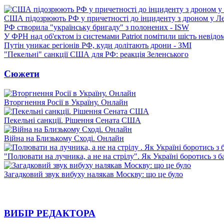
США підозрюють РФ у причетності до інциденту з дроном у Л
РФ створила "українську бригаду" з полонених - ISW
У ФРН над об'єктом із системами Patriot помітили шість невідо
Путін уникає регіонів РФ, куди долітають дрони - ЗМІ
"Пекельні" санкції США для РФ: реакція Зеленського
Сюжети
Вторгнення Росії в Україну. Онлайн
Пекельні санкції. Рішення Сената США
Війна на Близькому Сході. Онлайн
"Полювати на лучника, а не на стрілу". Як Україні боротись з 
Загадковий звук вибуху налякав Москву: що це було
ВИБІР РЕДАКТОРА