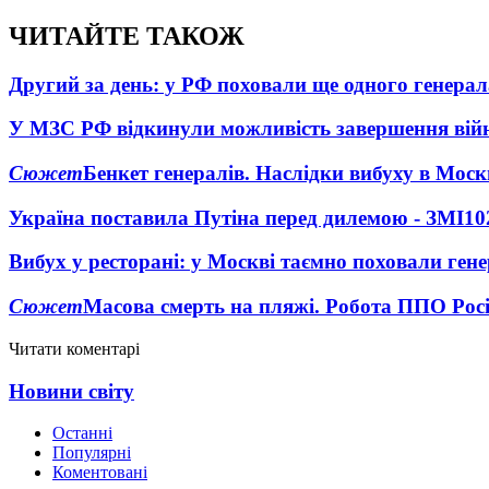
ЧИТАЙТЕ ТАКОЖ
Другий за день: у РФ поховали ще одного генерал
У МЗС РФ відкинули можливість завершення вій
Сюжет
Бенкет генералів. Наслідки вибуху в Моск
Україна поставила Путіна перед дилемою - ЗМІ
10
Вибух у ресторані: у Москві таємно поховали ген
Сюжет
Масова смерть на пляжі. Робота ППО Росі
Читати коментарі
Новини світу
Останні
Популярні
Коментовані