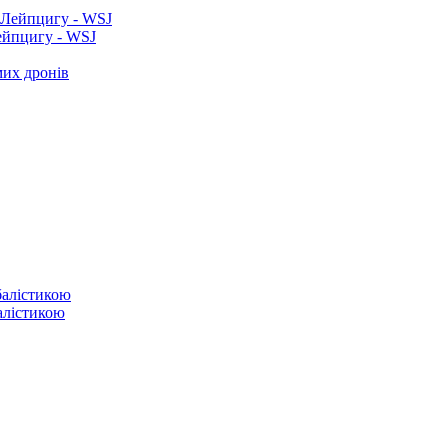
ейпцигу - WSJ
мих дронів
балістикою