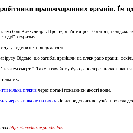
вробітники правоохоронних органів. Їм вд
жі біля Александрії. Про це, в п'ятницю, 10 липня, повідомля
сандрії з туризму.
ну", - йдеться в повідомленні.
авірусу. Відомо, що загиблі прийшли на пляж рано вранці, оскіль
"пляжем смерті". Таку назву йому було дано через почастішання 
готельних.
ити кілька пляжів
через погані показники якості води.
ися через кишкову паличку
. Держпродспоживслужба провела дос
канал
https://t.me/korrespondentnet