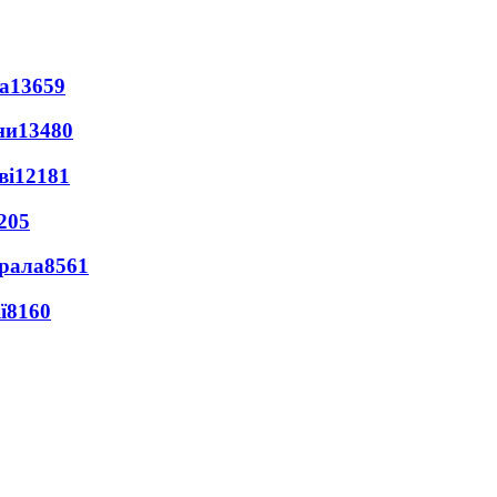
а
13659
ни
13480
ві
12181
205
ерала
8561
ї
8160