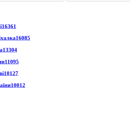
ї
16361
іхалка
16085
а
13304
ни
11095
ві
10127
раїни
10012