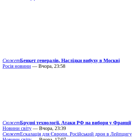
Сюжет
Бенкет генералів. Наслідки вибуху в Москві
Росія новини
— Вчора, 23:58
Сюжет
Брудні технології. Атаки РФ на вибори у Франції
Новини світу
— Вчора, 23:39
Сюжет
Ескалація для Європи. Російський дрон в Лейпцигу
Новини світу
— Вчора, 17:07