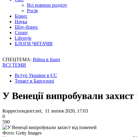
Всі новини розділу
Росія
Бізнес
Наука
Шоу-бізнес
Спорт
Lifestyle
БЛОГИ ЧИТАЧІВ
СПЕЦТЕМА:
Війна в Ірані
ВСІ ТЕМИ
Вступ України в ЄС
Теракт в Барселоні
У Венеції випробували захист 
Корреспондент.net, 11 липня 2020, 17:03
0
590
Фото: Getty Images