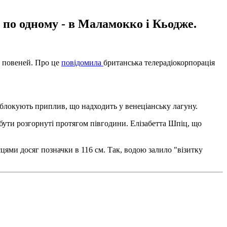
 по одному - в Маламокко і Кьодже.
х повеней. Про це
повідомила
британська телерадіокорпорація
і блокують приплив, що надходить у венеціанську лагуну.
бути розгорнуті протягом півгодини. Елізабетта Шпіц, що
сцями досяг позначки в 116 см. Так, водою залило "візитку