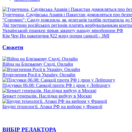
Туреччина, Саудівська Аравія і Пакистан домовляться про безп
"Соромно": Санду пояснила, як делегація талібів потрапила д
Дві третини російських регіонів платять вербувальникам контр
Український пранкер зірвав закриту нараду міноборони РФ
Кім Чен Ин накопичив $22 млрд попри санкції - ЗМІ
Сюжети
Війна на Близькому Сході. Онлайн
Вторгнення Росії в Україну. Онлайн
Підсумки 06.08: Санкції проти РФ і дрон у Лейпцигу
Бенкет генералів. Наслідки вибуху в Москві
Брудні технології. Атаки РФ на вибори у Франції
ВИБІР РЕДАКТОРА