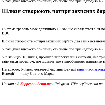
У разі дуже високого припливу стиснене повітря надходить в 7
Шлюзи створюють чотири захисних бар'єр
Система гребель Mose довжиною 1,5 км, що складається з 78 моб
ВВС.
Шлюзи створюють чотири захисних бар'єру, два з них встановле
У разі дуже високого припливу стиснене повітря надходить в 78
У п'ятницю, 10 липня, пройшло випробування системи, яке трив
займалася проектом, повідомила, що випробування триватимуть
Нагадаємо, близько четвертої частини Венеції
виявилася затоп
Венеції" - площу Святого Марка.
Новини від
Корреспондент.net
в Telegram. Підписуйтесь на на