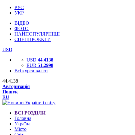
РУС
УКР
ВІДЕО
ФОТО
НАЙПОПУЛЯРНІШІ
СПЕЦПРОЕКТИ
USD
USD
44.4138
EUR
51.2998
Всі курси валют
44.4138
Авторизація
Пошук
RU
ВСІ РОЗДІЛИ
Головна
Україна
Місто
Світ