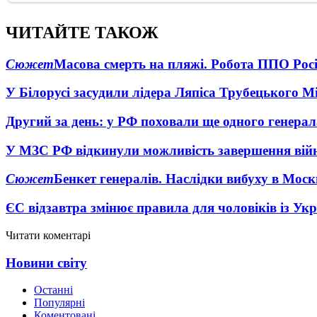
ЧИТАЙТЕ ТАКОЖ
Сюжет
Масова смерть на пляжі. Робота ППО Росі
У Білорусі засудили лідера Ляпіса Трубецького М
Другий за день: у РФ поховали ще одного генерал
У МЗС РФ відкинули можливість завершення вій
Сюжет
Бенкет генералів. Наслідки вибуху в Моск
ЄС відзавтра змінює правила для чоловіків із Ук
Читати коментарі
Новини світу
Останні
Популярні
Коментовані