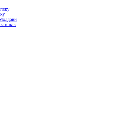
еку
о Молдови
актників