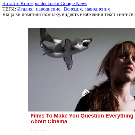
Читайте Korrespondent.net в Google News
ТЕГИ:
Италия
,
наводнение
,
Венеция
,
наводнения
Якщо ви помітили помилку, виділіть необхідний текст і натисніт