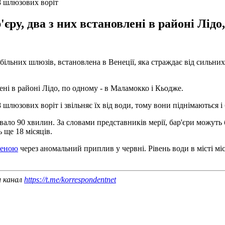
8 шлюзових воріт
у, два з них встановлені в районі Лідо,
ільних шлюзів, встановлена ​​в Венеції, яка страждає від сильни
ні в районі Лідо, по одному - в Маламокко і Кьодже.
 шлюзових воріт і звільняє їх від води, тому вони піднімаються 
ало 90 хвилин. За словами представників мерії, бар'єри можуть 
 ще 18 місяців.
леною
через аномальний приплив у червні. Рівень води в місті мі
ш канал
https://t.me/korrespondentnet