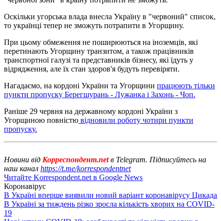
Оскільки угорська влада внесла Україну в "червоний" список,
то українці тепер не зможуть потрапити в Угорщину.
При цьому обмеження не поширюються на іноземців, які
перетинають Угорщину транзитом, а також працівників
транспортної галузі та представників бізнесу, які їдуть у
відрядження, але їх стан здоров'я будуть перевіряти.
Нагадаємо, на кордоні України та Угорщини
працюють тільки
пункти пропуску Берегшурань - Лужанка і Захонь - Чоп.
Раніше 29 червня на державному кордоні України з
Угорщиною повністю
відновили роботу чотири пункти
пропуску.
Новини від
Корреспондент.net
в Telegram. Підписуйтесь на
наш канал
https://t.me/korrespondentnet
Читайте Korrespondent.net в Google News
Коронавірус
В Україні вперше виявили новий варіант коронавірусу Цикада
В Україні за тиждень різко зросла кількість хворих на COVID-
19