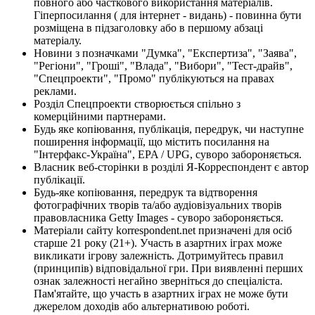
повного або часткового використання матеріалів.
Гіперпосилання ( для інтернет - видань) - повинна бути
розміщена в підзаголовку або в першому абзаці
матеріалу.
Новини з позначками "Думка", "Експертиза", "Заява",
"Регіони", "Гроші", "Влада", "Вибори", "Тест-драйв",
"Спецпроекти", "Промо" публікуються на правах
реклами.
Розділ Спецпроекти створюється спільно з
комерційними партнерами.
Будь яке копіювання, публікація, передрук, чи наступне
поширення інформації, що містить посилання на
"Інтерфакс-Україна", EPA / UPG, суворо забороняється.
Власник веб-сторінки в розділі Я-Корреспондент є автор
публікації.
Будь-яке копіювання, передрук та відтворення
фотографічних творів та/або аудіовізуальних творів
правовласника Getty Images - суворо забороняється.
Матеріали сайту korrespondent.net призначені для осіб
старше 21 року (21+). Участь в азартних іграх може
викликати ігрову залежність. Дотримуйтесь правил
(принципів) відповідальної гри. При виявленні перших
ознак залежності негайно зверніться до спеціаліста.
Пам'ятайте, що участь в азартних іграх не може бути
джерелом доходів або альтернативою роботі.