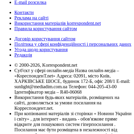
E-mail розсилка
Контакти
Реклама на сайті
Використання матеріалів korrespondent.net
Правила користування сайтом
Договір користування сайтом
Політика у сфері конфіденційності і персональних даних
Угода щодо користування
Редакція
© 2000-2026, Korrespondent.net
Суб'єкт у сфері онлайн-медіа Назва онлайн-медіа –
«КореспонденТ.net» Адреса: 02091, місто Київ,
ХАРКІВСЬКЕ ШОСЕ, будинок 172-Б, офіс 208/1 E-mail:
sunlight@mediadim.com.ua
Телефон: 044-205-43-00
Ідентифікатор медіа – R40-06068
Використання будь-яких матеріалів, розміщених на
сайті, дозволяється за умови посилання на
Корреспондент.net.
При копіюванні матеріалів зі сторінки « Новини України
і світу» , для інтернет - видань - обов'язкове пряме
відкрите для пошукових систем гіперпосилання .
Посилання має бути розміщена в незалежності від