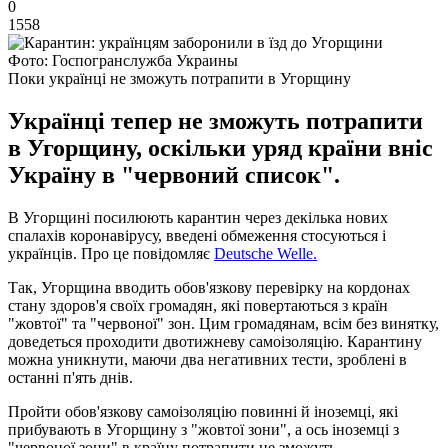
0
1558
Фото: Госпогранслужба Украины
Поки українці не зможуть потрапити в Угорщину
Українці тепер не зможуть потрапити
в Угорщину, оскільки уряд країни вніс
Україну в "червоний список".
В Угорщині посилюють карантин через декілька нових
спалахів коронавірусу, введені обмеження стосуються і
українців. Про це повідомляє
Deutsche Welle.
Так, Угорщина вводить обов'язкову перевірку на кордонах
стану здоров'я своїх громадян, які повертаються з країн
"жовтої" та "червоної" зон. Цим громадянам, всім без винятку,
доведеться проходити двотижневу самоізоляцію. Карантину
можна уникнути, маючи два негативних тести, зроблені в
останні п'ять днів.
Пройти обов'язкову самоізоляцію повинні й іноземці, які
прибувають в Угорщину з "жовтої зони", а ось іноземці з
"червоної зони" в країну потрапити не зможуть.