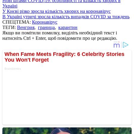
Нові штами COVID-19: особливості та кількість хворих в
Україні
У Києві різко зросла кількість хворих на коронавірус
В Україні утричі зросла кількість випадків COVID за тиждень
СПЕЦТЕМА:
Коронавірус
ТЕГИ:
Венгрия
,
граница
,
карантин
Якщо ви помітили помилку, виділіть необхідний текст і
натисніть Ctrl + Enter, щоб повідомити про це редакцію.