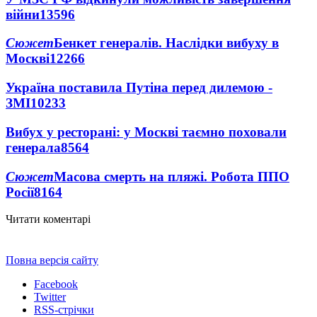
війни
13596
Сюжет
Бенкет генералів. Наслідки вибуху в
Москві
12266
Україна поставила Путіна перед дилемою -
ЗМІ
10233
Вибух у ресторані: у Москві таємно поховали
генерала
8564
Сюжет
Масова смерть на пляжі. Робота ППО
Росії
8164
Читати коментарі
Повна версія сайту
Facebook
Twitter
RSS-стрічки