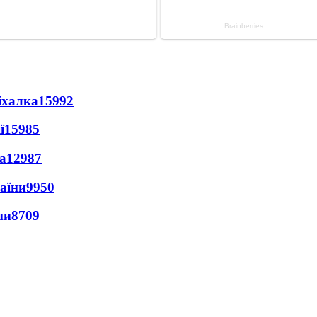
іхалка
15992
ї
15985
а
12987
раїни
9950
ни
8709