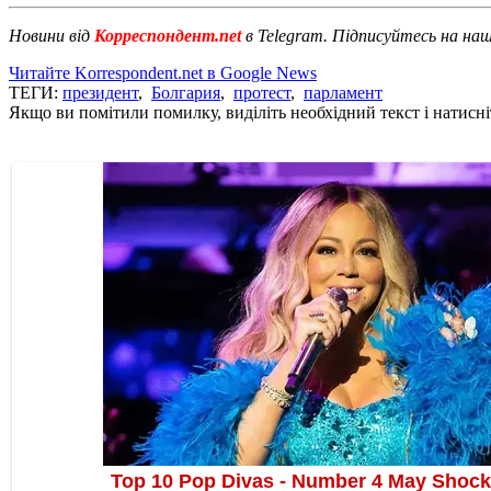
Новини від
Корреспондент.net
в Telegram. Підписуйтесь на на
Читайте Korrespondent.net в Google News
ТЕГИ:
президент
,
Болгария
,
протест
,
парламент
Якщо ви помітили помилку, виділіть необхідний текст і натисніт