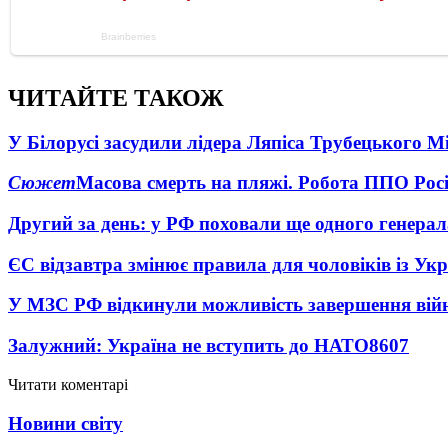
ЧИТАЙТЕ ТАКОЖ
У Білорусі засудили лідера Ляпіса Трубецького М
Сюжет
Масова смерть на пляжі. Робота ППО Росі
Другий за день: у РФ поховали ще одного генерал
ЄС відзавтра змінює правила для чоловіків із Ук
У МЗС РФ відкинули можливість завершення вій
Залужний: Україна не вступить до НАТО
8607
Читати коментарі
Новини світу