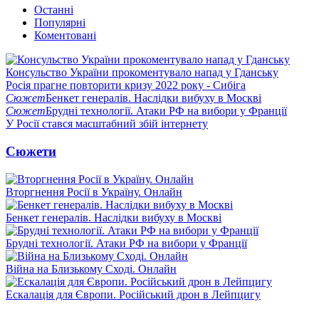
Останні
Популярні
Коментовані
Консульство України прокоментувало напад у Гданську
Росія прагне повторити кризу 2022 року - Сибіга
Сюжет
Бенкет генералів. Наслідки вибуху в Москві
Сюжет
Брудні технології. Атаки РФ на вибори у Франції
У Росії стався масштабний збій інтернету
Сюжети
Вторгнення Росії в Україну. Онлайн
Бенкет генералів. Наслідки вибуху в Москві
Брудні технології. Атаки РФ на вибори у Франції
Війна на Близькому Сході. Онлайн
Ескалація для Європи. Російський дрон в Лейпцигу