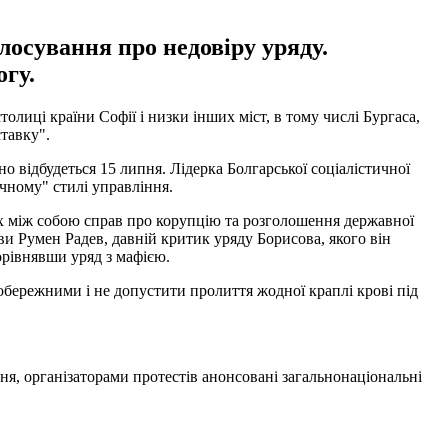
лосування про недовіру уряду.
огу.
лиці країни Софії і низки інших міст, в тому числі Бургаса,
тавку".
о відбудеться 15 липня. Лідерка Болгарської соціалістичної
ічному" стилі управління.
них між собою справ про корупцію та розголошення державної
ви Румен Радев, давній критик уряду Борисова, якого він
порівнявши уряд з мафією.
 обережними і не допустити пролиття жодної краплі крові під
пня, організаторами протестів анонсовані загальнонаціональні