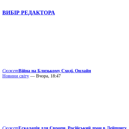
ВИБІР РЕДАКТОРА
Сюжет
Війна на Близькому Сході. Онлайн
Новини світу
— Вчора, 18:47
Сюжет
Ескалація для Європи. Російський дрон в Лейпцигу