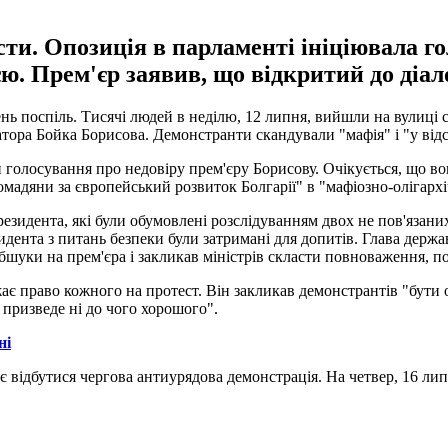
ти. Опозиція в парламенті ініціювала го
ю. Прем'єр заявив, що відкритий до діал
 поспіль. Тисячі людей в неділю, 12 липня, вийшли на вулиці сто
тора Бойка Борисова. Демонстранти скандували "мафія" і "у відс
 голосування про недовіру прем'єру Борисову. Очікується, що вон
омадяни за європейський розвиток Болгарії" в "мафіозно-олігарх
президента, які були обумовлені розслідуванням двох не пов'яза
дента з питань безпеки були затримані для допитів. Глава держа
 обшуки на прем'єра і закликав міністрів скласти повноваження, 
жає право кожного на протест. Він закликав демонстрантів "бути
 призведе ні до чого хорошого".
ні
ає відбутися чергова антиурядова демонстрація. На четвер, 16 ли