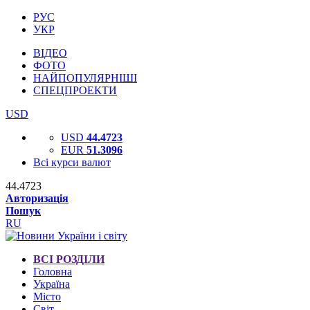
РУС
УКР
ВІДЕО
ФОТО
НАЙПОПУЛЯРНІШІ
СПЕЦПРОЕКТИ
USD
USD
44.4723
EUR
51.3096
Всі курси валют
44.4723
Авторизація
Пошук
RU
ВСІ РОЗДІЛИ
Головна
Україна
Місто
Світ