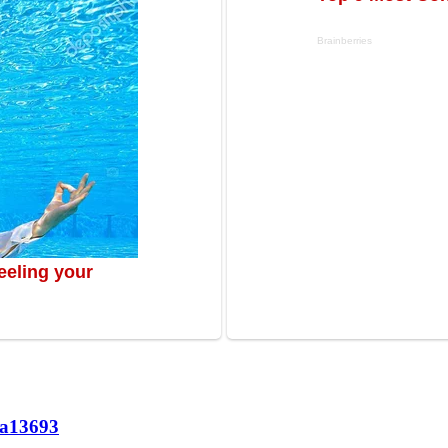
а
13693