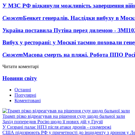
У МЗС РФ відкинули можливість завершення вій
Сюжет
Бенкет генералів. Наслідки вибуху в Моск
Україна поставила Путіна перед дилемою - ЗМІ
10
Вибух у ресторані: у Москві таємно поховали ген
Сюжет
Масова смерть на пляжі. Робота ППО Росі
Читати коментарі
Новини світу
Останні
Популярні
Коментовані
Трамп різко відреагував на рішення суду щодо бальної зали
Захід попередив Росію щодо її нових дій у Грузії
У Сизрані палає НПЗ після атаки дронів - соцмережі
США підозрюють РФ у причетності до інциденту з дроном у Л