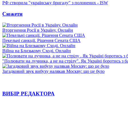
РФ створила "українську бригаду" з полонених - ISW
Сюжети
Вторгнення Росії в Україну. Онлайн
Пекельні санкції. Рішення Сената США
Війна на Близькому Сході. Онлайн
"Полювати на лучника, а не на стрілу". Як Україні боротись з 
Загадковий звук вибуху налякав Москву: що це було
ВИБІР РЕДАКТОРА