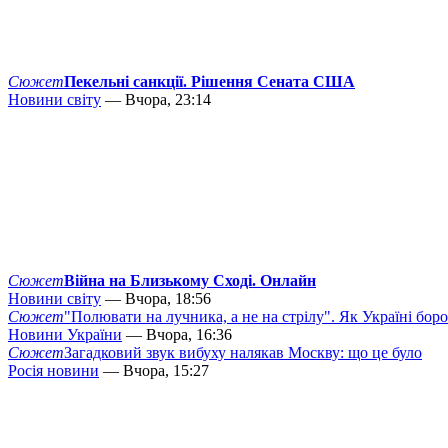
Сюжет
Пекельні санкції. Рішення Сената США
Новини світу
— Вчора, 23:14
Сюжет
Війна на Близькому Сході. Онлайн
Новини світу
— Вчора, 18:56
Сюжет
"Полювати на лучника, а не на стрілу". Як Україні бор
Новини України
— Вчора, 16:36
Сюжет
Загадковий звук вибуху налякав Москву: що це було
Росія новини
— Вчора, 15:27