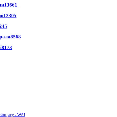
ни
13661
ві
12305
245
ерала
8568
ї
8173
ейпцигу - WSJ