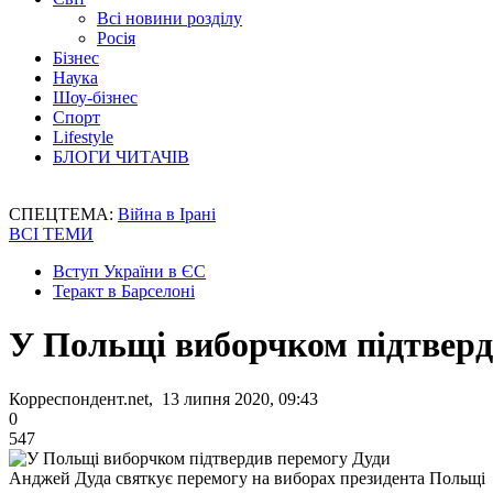
Всі новини розділу
Росія
Бізнес
Наука
Шоу-бізнес
Спорт
Lifestyle
БЛОГИ ЧИТАЧІВ
СПЕЦТЕМА:
Війна в Ірані
ВСІ ТЕМИ
Вступ України в ЄС
Теракт в Барселоні
У Польщі виборчком підтверд
Корреспондент.net, 13 липня 2020, 09:43
0
547
Анджей Дуда святкує перемогу на виборах президента Польщі