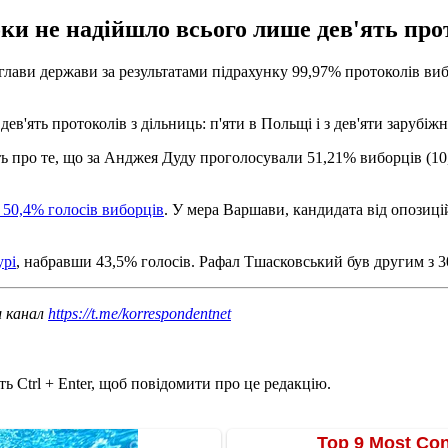
и не надійшло всього лише дев'ять прот
ави держави за результатами підрахунку 99,97% протоколів вибо
ев'ять протоколів з дільниць: п'яти в Польщі і з дев'яти зарубіж
ь про те, що за Анджея Дуду проголосували 51,21% виборців (10,4
 50,4% голосів виборців
. У мера Варшави, кандидата від опозиц
урі
, набравши 43,5% голосів. Рафал Тшасковський був другим з 3
ш канал
https://t.me/korrespondentnet
ь Ctrl + Enter, щоб повідомити про це редакцію.