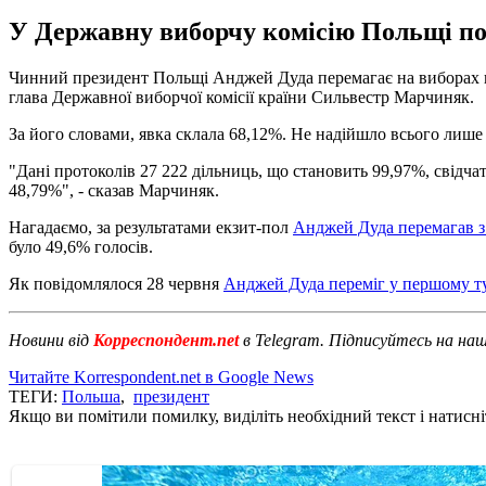
У Державну виборчу комісію Польщі пок
Чинний президент Польщі Анджей Дуда перемагає на виборах гл
глава Державної виборчої комісії країни Сильвестр Марчиняк.
За його словами, явка склала 68,12%. Не надійшло всього лише д
"Дані протоколів 27 222 дільниць, що становить 99,97%, свідчат
48,79%", - сказав Марчиняк.
Нагадаємо, за результатами екзит-пол
Анджей Дуда перемагав з
було 49,6% голосів.
Як повідомлялося 28 червня
Анджей Дуда переміг у першому т
Новини від
Корреспондент.net
в Telegram. Підписуйтесь на на
Читайте Korrespondent.net в Google News
ТЕГИ:
Польша
,
президент
Якщо ви помітили помилку, виділіть необхідний текст і натисніт