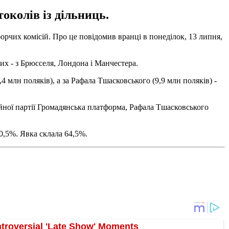
околів із дільниць.
рчих комісій. Про це повідомив вранці в понеділок, 13 липня,
них - з Брюсселя, Лондона і Манчестера.
 млн поляків), а за Рафала Тшасковського (9,9 млн поляків) -
ійної партії Громадянська платформа, Рафала Тшасковського
0,5%. Явка склала 64,5%.