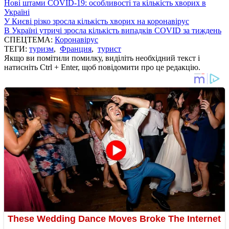
Нові штами COVID-19: особливості та кількість хворих в
Україні
У Києві різко зросла кількість хворих на коронавірус
В Україні утричі зросла кількість випадків COVID за тиждень
СПЕЦТЕМА:
Коронавірус
ТЕГИ:
туризм
,
Франция
,
турист
Якщо ви помітили помилку, виділіть необхідний текст і
натисніть Ctrl + Enter, щоб повідомити про це редакцію.