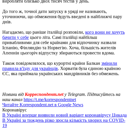
виробляти близько двох тисяч тестів у день.
До того ж, точної дати запуску в уряді не називають,
уточнюючи, що обмеження будуть введені в найближчі пару
днів.
Нагадаємо, що раніше італійці розповіли,
кого вони не хочуть
бачити у себе
цього літа. Самі італійці найбільш
привабливими для себе країнами для відпочинку назвали
Іспанію, Фінляндію та Норвегію. Хоча, більшість жителів
Апеннін цьогоріч відпустку збираються провести вдома.
Також повідомлялося, що курортні країни Балкан
змінили
правила в'їзду для українців
. Хорватія була єдиною країною
ЄС, яка приймала українських мандрівників без обмежень.
Новини від
Корреспондент.net
у Telegram. Підписуйтесь на
наш канал
https://t.me/korrespondentnet
Читайте Korrespondent.net в Google News
Коронавірус
В Україні вперше виявили новий варіант коронавірусу Цикада
В Україні за тиждень різко зросла кількість хворих на COVID-
19