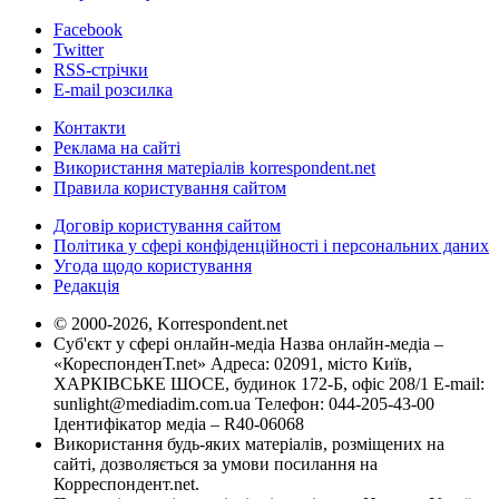
Facebook
Twitter
RSS-стрічки
E-mail розсилка
Контакти
Реклама на сайті
Використання матеріалів korrespondent.net
Правила користування сайтом
Договір користування сайтом
Політика у сфері конфіденційності і персональних даних
Угода щодо користування
Редакція
© 2000-2026, Korrespondent.net
Суб'єкт у сфері онлайн-медіа Назва онлайн-медіа –
«КореспонденТ.net» Адреса: 02091, місто Київ,
ХАРКІВСЬКЕ ШОСЕ, будинок 172-Б, офіс 208/1 E-mail:
sunlight@mediadim.com.ua
Телефон: 044-205-43-00
Ідентифікатор медіа – R40-06068
Використання будь-яких матеріалів, розміщених на
сайті, дозволяється за умови посилання на
Корреспондент.net.