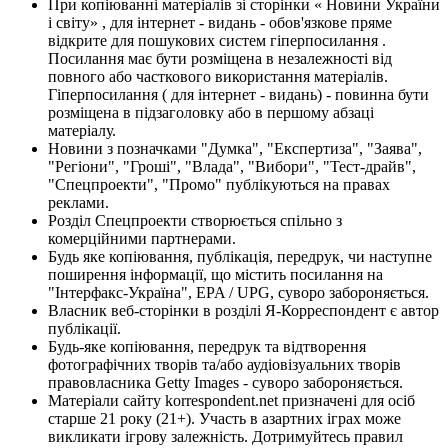
При копіюванні матеріалів зі сторінки « Новини України
і світу» , для інтернет - видань - обов'язкове пряме
відкрите для пошукових систем гіперпосилання .
Посилання має бути розміщена в незалежності від
повного або часткового використання матеріалів.
Гіперпосилання ( для інтернет - видань) - повинна бути
розміщена в підзаголовку або в першому абзаці
матеріалу.
Новини з позначками "Думка", "Експертиза", "Заява",
"Регіони", "Гроші", "Влада", "Вибори", "Тест-драйв",
"Спецпроекти", "Промо" публікуються на правах
реклами.
Розділ Спецпроекти створюється спільно з
комерційними партнерами.
Будь яке копіювання, публікація, передрук, чи наступне
поширення інформації, що містить посилання на
"Інтерфакс-Україна", EPA / UPG, суворо забороняється.
Власник веб-сторінки в розділі Я-Корреспондент є автор
публікації.
Будь-яке копіювання, передрук та відтворення
фотографічних творів та/або аудіовізуальних творів
правовласника Getty Images - суворо забороняється.
Матеріали сайту korrespondent.net призначені для осіб
старше 21 року (21+). Участь в азартних іграх може
викликати ігрову залежність. Дотримуйтесь правил