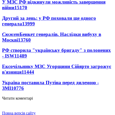
У МЗС РФ відкинули можливість завершення
війни
15170
Другий за день: у РФ поховали ще одного
генерала
13999
Сюжет
Бенкет генералів. Наслідки вибуху в
Москві
13760
РФ створила "українську бригаду" з полонених
- ISW
11489
Ексочільнику МЗС Угорщини Сійярто загрожує
в'язниця
11444
Україна поставила Путіна перед дилемою -
ЗМІ
10776
Читати коментарі
Повна версія сайту