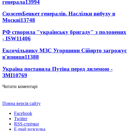
генерала
13994
Сюжет
Бенкет генералів. Наслідки вибуху в
Москві
13748
РФ створила "українську бригаду" з полонених
- ISW
11406
Ексочільнику МЗС Угорщини Сійярто загрожує
в'язниця
11388
Україна поставила Путіна перед дилемою -
ЗМІ
10769
Читати коментарі
Повна версія сайту
Facebook
Twitter
RSS-стрічки
E-mail розсилка