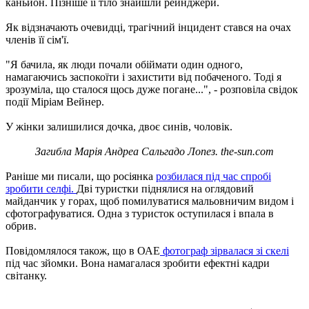
каньйон. Пізніше її тіло знайшли рейнджери.
Як відзначають очевидці, трагічний інцидент стався на очах
членів її сім'ї.
"Я бачила, як люди почали обіймати один одного,
намагаючись заспокоїти і захистити від побаченого. Тоді я
зрозуміла, що сталося щось дуже погане...", - розповіла свідок
події Міріам Вейнер.
У жінки залишилися дочка, двоє синів, чоловік.
Загибла Марія Андреа Сальгадо Лопез. the-sun.com
Раніше ми писали, що росіянка
розбилася під час спробі
зробити селфі.
Дві туристки піднялися на оглядовий
майданчик у горах, щоб помилуватися мальовничим видом і
сфотографуватися. Одна з туристок оступилася і впала в
обрив.
Повідомлялося також, що в ОАЕ
фотограф зірвалася зі скелі
під час зйомки. Вона намагалася зробити ефектні кадри
світанку.