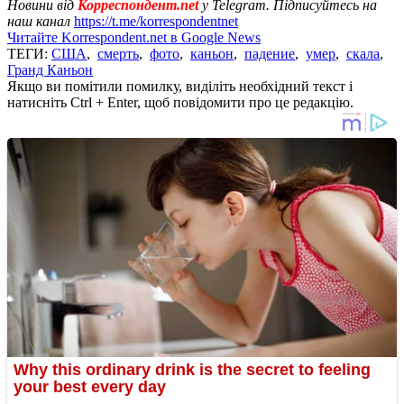
Новини від
Корреспондент.net
у Telegram. Підписуйтесь на
наш канал
https://t.me/korrespondentnet
Читайте Korrespondent.net в Google News
ТЕГИ:
США
,
смерть
,
фото
,
каньон
,
падение
,
умер
,
скала
,
Гранд Каньон
Якщо ви помітили помилку, виділіть необхідний текст і
натисніть Ctrl + Enter, щоб повідомити про це редакцію.