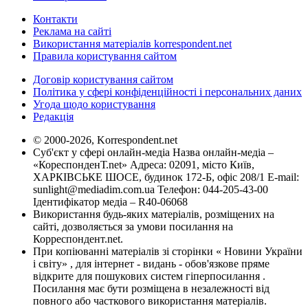
Контакти
Реклама на сайті
Використання матеріалів korrespondent.net
Правила користування сайтом
Договір користування сайтом
Політика у сфері конфіденційності і персональних даних
Угода щодо користування
Редакція
© 2000-2026, Korrespondent.net
Суб'єкт у сфері онлайн-медіа Назва онлайн-медіа –
«КореспонденТ.net» Адреса: 02091, місто Київ,
ХАРКІВСЬКЕ ШОСЕ, будинок 172-Б, офіс 208/1 E-mail:
sunlight@mediadim.com.ua
Телефон: 044-205-43-00
Ідентифікатор медіа – R40-06068
Використання будь-яких матеріалів, розміщених на
сайті, дозволяється за умови посилання на
Корреспондент.net.
При копіюванні матеріалів зі сторінки « Новини України
і світу» , для інтернет - видань - обов'язкове пряме
відкрите для пошукових систем гіперпосилання .
Посилання має бути розміщена в незалежності від
повного або часткового використання матеріалів.