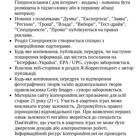
Гіперпосилання ( для інтернет - видань) - повинна бути
розміщена в підзаголовку або в першому абзаці
матеріалу.
Новини з позначками "Думка", "Експертиза", "Заява",
"Регіони", "Гроші", "Влада", "Вибори", "Тест-драйв",
"Спецпроекти", "Промо" публікуються на правах
реклами.
Розділ Спецпроекти створюється спільно з
комерційними партнерами.
Будь яке копіювання, публікація, передрук, чи наступне
поширення інформації, що містить посилання на
"Інтерфакс-Україна", EPA / UPG, суворо забороняється.
Власник веб-сторінки в розділі Я-Корреспондент є автор
публікації.
Будь-яке копіювання, передрук та відтворення
фотографічних творів та/або аудіовізуальних творів
правовласника Getty Images - суворо забороняється.
Матеріали сайту korrespondent.net призначені для осіб
старше 21 року (21+). Участь в азартних іграх може
викликати ігрову залежність. Дотримуйтесь правил
(принципів) відповідальної гри. При виявленні перших
ознак залежності негайно зверніться до спеціаліста.
Пам'ятайте, що участь в азартних іграх не може бути
джерелом доходів або альтернативою роботі.
Інформаційний ресурс korrespondent.net не проводить