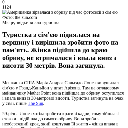
0
1124
Фото: the-sun.com
Місце, звідки впала туристка
Туристка з сім'єю піднялася на
вершину і вирішила зробити фото на
пам'ять. Жінка підійшла до краю
обриву, не втрималася і впала вниз з
висоти 30 метрів. Вона загинула.
Мешканка США Марія Андреа Сальгадо Лопез вирушила з
сім'єю у Гранд-Каньйон у штат Арізона. Там на оглядовому
майданчику Mather Point вона підійшла до обриву, оступилася
і впала вниз із 30-метрової висоти. Туристка загинула на очах
у сім'ї, пише
The Sun
.
59-річна Лопез хотіла зробити красиві кадри, тому зійшла зі
стежки і підійшла до самого обриву. Вона зробила
необережний крок, який коштував їй життя - жінка впала в