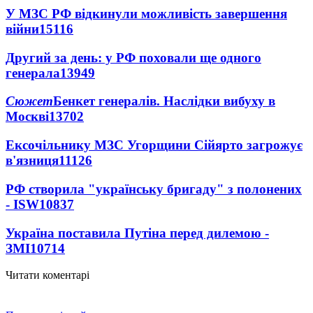
У МЗС РФ відкинули можливість завершення
війни
15116
Другий за день: у РФ поховали ще одного
генерала
13949
Сюжет
Бенкет генералів. Наслідки вибуху в
Москві
13702
Ексочільнику МЗС Угорщини Сійярто загрожує
в'язниця
11126
РФ створила "українську бригаду" з полонених
- ISW
10837
Україна поставила Путіна перед дилемою -
ЗМІ
10714
Читати коментарі