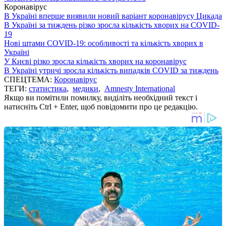
Коронавірус
В Україні вперше виявили новий варіант коронавірусу Цикада
В Україні за тиждень різко зросла кількість хворих на COVID-
19
Нові штами COVID-19: особливості та кількість хворих в
Україні
У Києві різко зросла кількість хворих на коронавірус
В Україні утричі зросла кількість випадків COVID за тиждень
СПЕЦТЕМА:
Коронавірус
ТЕГИ:
статистика
,
медики
,
Amnesty International
Якщо ви помітили помилку, виділіть необхідний текст і
натисніть Ctrl + Enter, щоб повідомити про це редакцію.