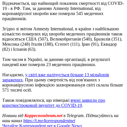
Відзначається, що найвищий показник смертності від COVID-
19 - в РФ. Там, за даними Amnesty International, від
коронавірусної хвороби вже померли 545 медичних
працівників.
Згідно зі звітом Amnesty International, в країни з найбільшою
кількістю померлих від хвороби медичних працівників також
відносяться США (507), Великобританія (540), Бразилія (351),
Мексика (248) Італія (188), Єгипет (111), Іран (91), Еквадор
(82) і Іспанія (63).
Тим часом в Україні, за даними організації, в результаті
пандемії вже померли 23 медичних працівники.
Нагадаємо,
у світі вже налічується більше 13 мільйонів
заражених
. При цьому смертність від пов'язаних з
коронавірусною інфекцією захворюваньув світі склала більше
571 тисячі осіб.
Також повідомлялося, що німецькі
вчені заявили про
короткостроковий імунітет до COVID-19
.
Новини від
Корреспондент.net
в Telegram. Підписуйтесь на
наш канал
https://t.me/korrespondentnet
Читайте Korrespondent.net в Google News