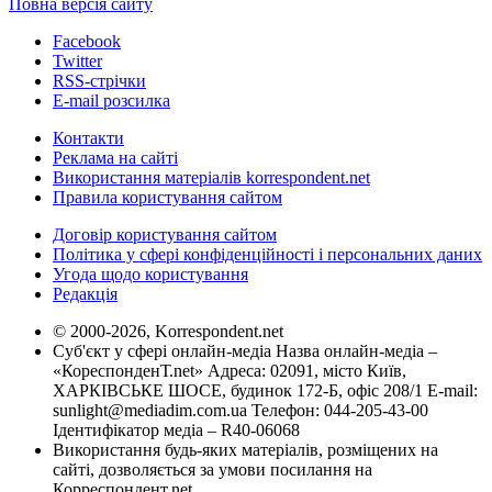
Повна версія сайту
Facebook
Twitter
RSS-стрічки
E-mail розсилка
Контакти
Реклама на сайті
Використання матеріалів korrespondent.net
Правила користування сайтом
Договір користування сайтом
Політика у сфері конфіденційності і персональних даних
Угода щодо користування
Редакція
© 2000-2026, Korrespondent.net
Суб'єкт у сфері онлайн-медіа Назва онлайн-медіа –
«КореспонденТ.net» Адреса: 02091, місто Київ,
ХАРКІВСЬКЕ ШОСЕ, будинок 172-Б, офіс 208/1 E-mail:
sunlight@mediadim.com.ua
Телефон: 044-205-43-00
Ідентифікатор медіа – R40-06068
Використання будь-яких матеріалів, розміщених на
сайті, дозволяється за умови посилання на
Корреспондент.net.