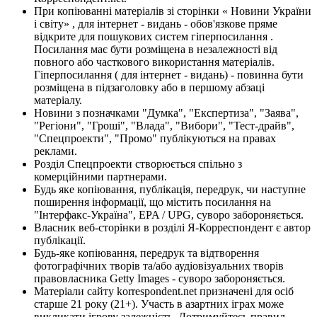
При копіюванні матеріалів зі сторінки « Новини України
і світу» , для інтернет - видань - обов'язкове пряме
відкрите для пошукових систем гіперпосилання .
Посилання має бути розміщена в незалежності від
повного або часткового використання матеріалів.
Гіперпосилання ( для інтернет - видань) - повинна бути
розміщена в підзаголовку або в першому абзаці
матеріалу.
Новини з позначками "Думка", "Експертиза", "Заява",
"Регіони", "Гроші", "Влада", "Вибори", "Тест-драйв",
"Спецпроекти", "Промо" публікуються на правах
реклами.
Розділ Спецпроекти створюється спільно з
комерційними партнерами.
Будь яке копіювання, публікація, передрук, чи наступне
поширення інформації, що містить посилання на
"Інтерфакс-Україна", EPA / UPG, суворо забороняється.
Власник веб-сторінки в розділі Я-Корреспондент є автор
публікації.
Будь-яке копіювання, передрук та відтворення
фотографічних творів та/або аудіовізуальних творів
правовласника Getty Images - суворо забороняється.
Матеріали сайту korrespondent.net призначені для осіб
старше 21 року (21+). Участь в азартних іграх може
викликати ігрову залежність. Дотримуйтесь правил