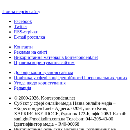
Повна версія сайту
Facebook
Twitter
RSS-стрічки
E-mail розсилка
Контакти
Реклама на сайті
Використання матеріалів korrespondent.net
Правила користування сайтом
Договір користування сайтом
Політика у сфері конфіденційності і персональних даних
Угода щодо користування
Редакція
© 2000-2026, Korrespondent.net
Суб'єкт у сфері онлайн-медіа Назва онлайн-медіа –
«КореспонденТ.net» Адреса: 02091, місто Київ,
ХАРКІВСЬКЕ ШОСЕ, будинок 172-Б, офіс 208/1 E-mail:
sunlight@mediadim.com.ua
Телефон: 044-205-43-00
Ідентифікатор медіа – R40-06068
Використання будь-яких матеріалів, розміщених на