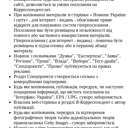
сайті, дозволяється за умови посилання на
Корреспондент.net.
При копіюванні матеріалів зі сторінки « Новини України
і світу» , для інтернет - видань - обов'язкове пряме
відкрите для пошукових систем гіперпосилання .
Посилання має бути розміщена в незалежності від
повного або часткового використання матеріалів.
Гіперпосилання ( для інтернет - видань) - повинна бути
розміщена в підзаголовку або в першому абзаці
матеріалу.
Новини з позначками "Думка", "Експертиза", "Заява",
"Регіони", "Гроші", "Влада", "Вибори", "Тест-драйв",
"Спецпроекти", "Промо" публікуються на правах
реклами.
Розділ Спецпроекти створюється спільно з
комерційними партнерами.
Будь яке копіювання, публікація, передрук, чи наступне
поширення інформації, що містить посилання на
"Інтерфакс-Україна", EPA / UPG, суворо забороняється.
Власник веб-сторінки в розділі Я-Корреспондент є автор
публікації.
Будь-яке копіювання, передрук та відтворення
фотографічних творів та/або аудіовізуальних творів
правовласника Getty Images - суворо забороняється.
Матеріали сайту korrespondent.net призначені для осіб