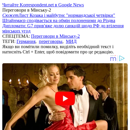
Читайте Korrespondent.net в Google News
Переговори в Мінську-2
Сюжет
Лист Козака і майбутнє "нормандської четвірки"
Штайнмаєр сподівається на обмін полоненими до Різдва
Дипломати: G7 прив'яже долю санкцій щодо РФ до втілення
мінських угод
СПЕЦТЕМА:
Переговори в Мінську-2
ТЕГИ:
Германия
,
переговоры
,
МИД
Якщо ви помітили помилку, виділіть необхідний текст і
натисніть Ctrl + Enter, щоб повідомити про це редакцію.