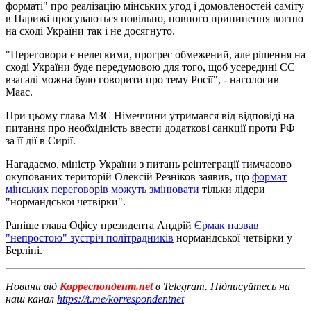
форматі" про реалізацію мінських угод і домовленостей саміту
в Парижі просуваються повільно, повного припинення вогню
на сході України так і не досягнуто.
"Переговори є нелегкими, прогрес обмежений, але рішення на
сході України буде передумовою для того, щоб усередині ЄС
взагалі можна було говорити про тему Росії", - наголосив
Маас.
При цьому глава МЗС Німеччини утримався від відповіді на
питання про необхідність ввести додаткові санкції проти РФ
за її дії в Сирії.
Нагадаємо, міністр України з питань реінтеграції тимчасово
окупованих територій Олексій Резніков заявив, що
формат
мінських переговорів можуть змінювати
тільки лідери
"нормандської четвірки".
Раніше глава Офісу президента Андрій
Єрмак назвав
"непростою" зустріч політрадників
нормандської четвірки у
Берліні.
Новини від
Корреспондент.net
в Telegram. Підписуйтесь на
наш канал
https://t.me/korrespondentnet