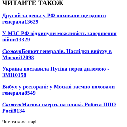
ЧИТАЙТЕ ТАКОЖ
Другий за день: у РФ поховали ще одного
генерала
13629
У МЗС РФ відкинули можливість завершення
війни
13329
Сюжет
Бенкет генералів. Наслідки вибуху в
Москві
12098
Україна поставила Путіна перед дилемою -
ЗМІ
10158
Вибух у ресторані: у Москві таємно поховали
генерала
8549
Сюжет
Масова смерть на пляжі. Робота ППО
Росії
8134
Читати коментарі