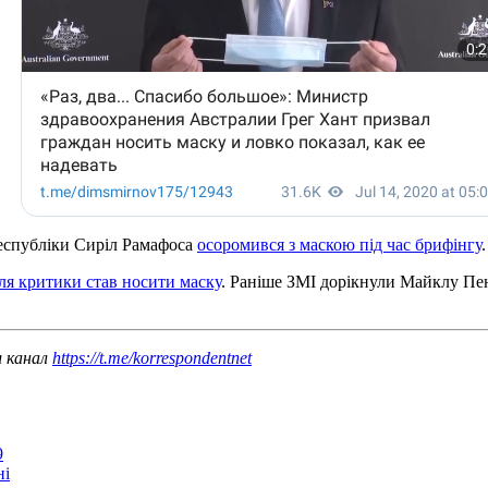
еспубліки Сиріл Рамафоса
осоромився з маскою під час брифінгу
.
я критики став носити маску
. Раніше ЗМІ дорікнули Майклу Пен
ш канал
https://t.me/korrespondentnet
9
ні