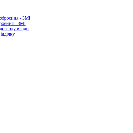
роєння - ЗМІ
 дозволу влади
ідділку