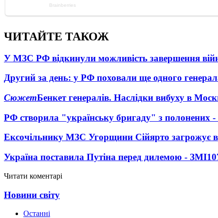
ЧИТАЙТЕ ТАКОЖ
У МЗС РФ відкинули можливість завершення вій
Другий за день: у РФ поховали ще одного генерал
Сюжет
Бенкет генералів. Наслідки вибуху в Моск
РФ створила "українську бригаду" з полонених -
Ексочільнику МЗС Угорщини Сійярто загрожує в
Україна поставила Путіна перед дилемою - ЗМІ
10
Читати коментарі
Новини світу
Останні