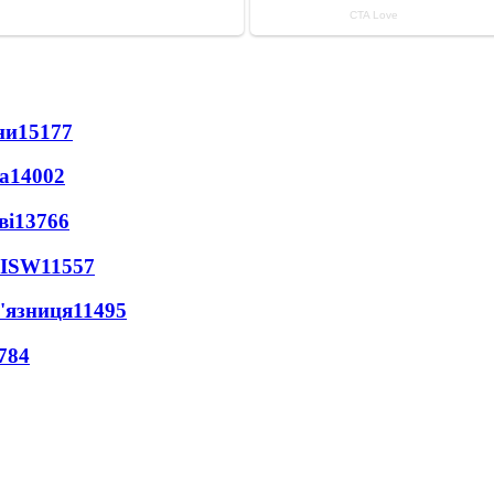
ни
15177
а
14002
ві
13766
 ISW
11557
'язниця
11495
784