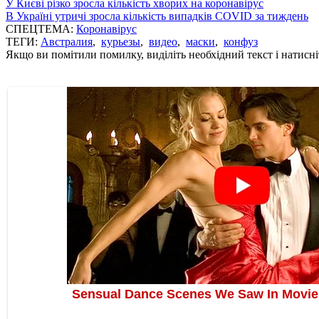
У Києві різко зросла кількість хворих на коронавірус
В Україні утричі зросла кількість випадків COVID за тиждень
СПЕЦТЕМА:
Коронавірус
ТЕГИ:
Австралия
,
курьезы
,
видео
,
маски
,
конфуз
Якщо ви помітили помилку, виділіть необхідний текст і натисніт