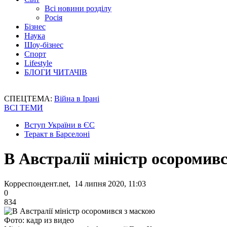
Всі новини розділу
Росія
Бізнес
Наука
Шоу-бізнес
Спорт
Lifestyle
БЛОГИ ЧИТАЧІВ
СПЕЦТЕМА:
Війна в Ірані
ВСІ ТЕМИ
Вступ України в ЄС
Теракт в Барселоні
В Австралії міністр осоромив
Корреспондент.net, 14 липня 2020, 11:03
0
834
Фото: кадр из видео