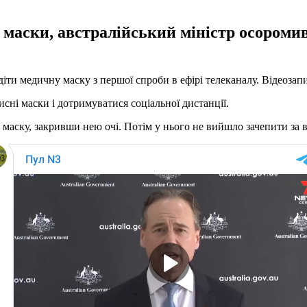
 маски, австралійський міністр осоромив
діти медичну маску з першої спроби в ефірі телеканалу. Відеоза
исні маски і дотримуватися соціальної дистанції.
маску, закривши нею очі. Потім у нього не вийшло зачепити за ву