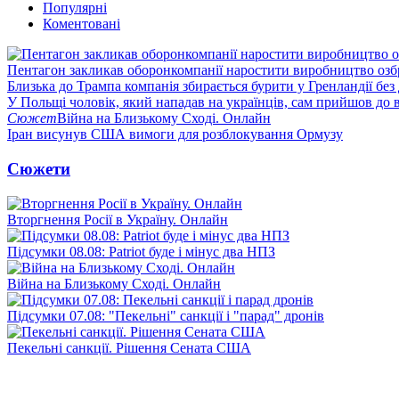
Популярні
Коментовані
Пентагон закликав оборонкомпанії наростити виробництво озб
Близька до Трампа компанія збирається бурити у Гренландії без
У Польщі чоловік, який нападав на українців, сам прийшов до в
Сюжет
Війна на Близькому Сході. Онлайн
Іран висунув США вимоги для розблокування Ормузу
Сюжети
Вторгнення Росії в Україну. Онлайн
Підсумки 08.08: Patriot буде і мінус два НПЗ
Війна на Близькому Сході. Онлайн
Підсумки 07.08: "Пекельні" санкції і "парад" дронів
Пекельні санкції. Рішення Сената США