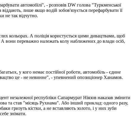
фарбувати автомобілі", - розповів DW голова "Туркменської
 віддають, лише якщо водій зобов'язується перефарбувати її
и не так відчутно.
тлих кольорах. А поліція користується цими дивацтвами, щоб
. А вони переважно належать колу наближених до влади осіб,
гатьох, у кого немає постійної роботи, автомобіль - єдине
вацтво це - не невинне", - упевнений опозиціонер Ханамов.
дент незалежної республіки Сапармурат Ніязов наказав змінити
зова та став "місяць Рухнама". Або інший приклад: одного разу,
ки гризуть кістки, а не вставляють золото, і у них зуби
себе знімати.