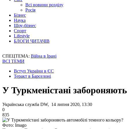
Всі новини розділу
Росія
Бізнес
Наука
Шоу-бізнес
Спорт
Lifestyle
БЛОГИ ЧИТАЧІВ
СПЕЦТЕМА:
Війна в Ірані
ВСІ ТЕМИ
Вступ України в ЄС
Теракт в Барселоні
У Туркменістані забороняють
Українська служба DW, 14 липня 2020, 13:30
0
835
Фото: Imagо