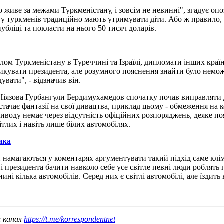
о живе за межами Туркменістану, і зовсім не невинні", згадує о
 у туркменів традиційно мають утримувати діти. Або ж правило, 
убліці та покласти на нього 50 тисяч доларів.
ом Туркменістану в Туреччині та Ізраїлі, дипломати інших країн 
итикувати президента, але розумного пояснення знайти було нем
увати", - відзначив він.
ь Ніязова Гурбангули Бердимухамедов спочатку почав виправляти 
истачає фантазії на свої дивацтва, приклад цьому - обмеження на к
 приводу немає через відсутність офіційних розпоряджень, деяке 
ітлих і навіть лише білих автомобілях.
ика
намагаються у коментарях аргументувати такий підхід саме клім
і президента бачити навколо себе усе світле певні люди роблять 
нині кілька автомобілів. Серед них є світлі автомобілі, але їздить
ш канал
https://t.me/korrespondentnet