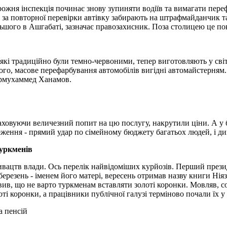
рожня інспекція починає знову зупиняти водіїв та вимагати пере
 за повторної перевірки автівку забирають на штрафмайданчик та
льшого в Ашгабаті, зазначає правозахисник. Поза столицею це пок
які традиційно були темно-червоними, тепер виготовляють у сві
ього, масове перефарбування автомобілів вигідні автомайстерням
урмухаммед Ханамов.
ховуючи величезний попит на цю послугу, накрутили ціни. А у ба
еження - прямий удар по сімейному бюджету багатьох людей, і ди
туркменів
ивацтв влади. Ось перелік найвідоміших курйозів. Перший прези
 березень - іменем його матері, вересень отримав назву книги Нія
в, що не варто туркменам вставляти золоті коронки. Мовляв, соба
і коронки, а працівники публічної галузі терміново почали їх у 
а пенсій