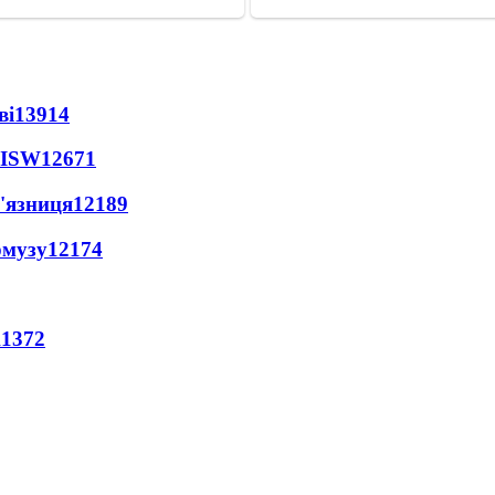
ві
13914
 ISW
12671
'язниця
12189
рмузу
12174
11372