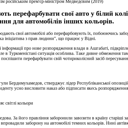
ім російським прем'єр-міністром Медведєвим (2019)
ють перефарбувати свої авто у білий кол
ня для автомобілів інших кольорів.
продають свої автомобілі або перефарбовують їх, побоюючись заб
а ініціатива з прав людини", що працює у Відні.
 інформації про нове розпорядження влади в Ашгабаті, підкріпл
е в Туркменістані ситуація особлива. Таке дивне обмеження там
и поспішити перефарбувати свій чотириколісний засіб пересуванн
гули Бердимухамедов, стверджує лідер Республіканської опозиці
иденту усно висловити наказ або підписати якесь розпорядження,
є світлі кольори
ова. За його правління заборонили завозити в країну старіші з
впровадили заборону на автомобілі темних кольорів. Нині автівки 