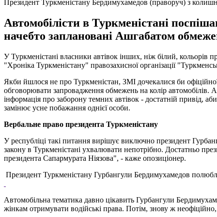
Президент Туркменістану Бердимухамедов (праворуч) з колишн
Автомобілісти в Туркменістані поспіша
начебто заплановані Ашгабатом обмежен
У Туркменістані власники автівок інших, ніж білий, кольорів 
"Хроніка Туркменістану" правозахисної організації "Туркменськ
Якби йшлося не про Туркменістан, ЗМІ дочекалися би офіційної
обговорювати запровадження обмежень на колір автомобілів. Ал
інформація про заборону темних автівок - достатній привід, аб
замінює усне побажання однієї особи.
Вербальне право президента Туркменістану
У республіці такі питання вирішує виключно президент Гурбан
закону в Туркменістані ухвалювати непотрібно. Достатньо през
президента Сапармурата Ніязова", - каже опозиціонер.
Президент Туркменістану Гурбангули Бердимухамедов полюбля
Автомобільна тематика давно цікавить Гурбангули Бердимухамед
жінкам отримувати водійські права. Потім, знову ж неофіційно, 