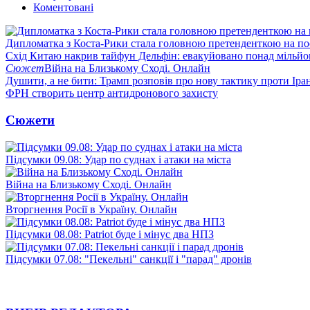
Коментовані
Дипломатка з Коста-Рики стала головною претенденткою на п
Схід Китаю накрив тайфун Дельфін: евакуйовано понад мільй
Сюжет
Війна на Близькому Сході. Онлайн
Душити, а не бити: Трамп розповів про нову тактику проти Іра
ФРН створить центр антидронового захисту
Сюжети
Підсумки 09.08: Удар по суднах і атаки на міста
Війна на Близькому Сході. Онлайн
Вторгнення Росії в Україну. Онлайн
Підсумки 08.08: Patriot буде і мінус два НПЗ
Підсумки 07.08: "Пекельні" санкції і "парад" дронів