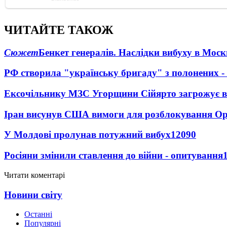
ЧИТАЙТЕ ТАКОЖ
Сюжет
Бенкет генералів. Наслідки вибуху в Моск
РФ створила "українську бригаду" з полонених -
Ексочільнику МЗС Угорщини Сійярто загрожує в
Іран висунув США вимоги для розблокування О
У Молдові пролунав потужний вибух
12090
Росіяни змінили ставлення до війни - опитування
Читати коментарі
Новини світу
Останні
Популярні