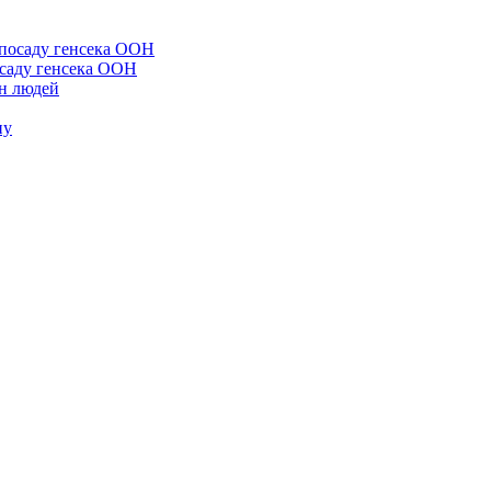
осаду генсека ООН
он людей
ну