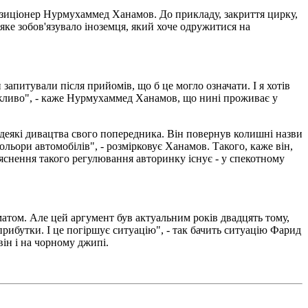
позиціонер Нурмухаммед Ханамов. До прикладу, закриття цирку,
яке зобов'язувало іноземця, який хоче одружитися на
запитували після прийомів, що б це могло означати. І я хотів
ожливо", - каже Нурмухаммед Ханамов, що нині проживає у
деякі дивацтва свого попередника. Він повернув колишні назви
ольори автомобілів", - розмірковує Ханамов. Такого, каже він,
пояснення такого регулювання авторинку існує - у спекотному
атом. Але цей аргумент був актуальним років двадцять тому,
прибутки. І це погіршує ситуацію", - так бачить ситуацію Фарид
 він і на чорному джипі.