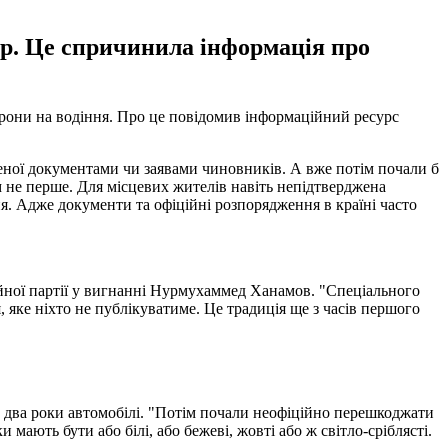
ір. Це спричинила інформація про
орони на водіння. Про це повідомив інформаційний ресурс
еної документами чи заявами чиновників. А вже потім почали б
 не перше. Для місцевих жителів навіть непідтверджена
я. Адже документи та офіційні розпорядження в країні часто
йної партії у вигнанні Нурмухаммед Ханамов. "Спеціального
 яке ніхто не публікуватиме. Це традиція ще з часів першого
а два роки автомобілі. "Потім почали неофіційно перешкоджати
мають бути або білі, або бежеві, жовті або ж світло-сріблясті.