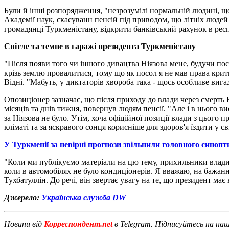
Були й інші розпорядження, "незрозумілі нормальній людині, щ
Академії наук, скасуванн пенсій під приводом, що літніх людей
громадянці Туркменістану, відкрити банківський рахунок в респ
Світле та темне в гаражі президента Туркменістану
"Після появи того чи іншого дивацтва Ніязова мене, будучи посл
крізь землю провалитися, тому що як посол я не мав права кр
Відні. "Мабуть, у диктаторів хвороба така - щось особливе вигад
Опозиціонер зазначає, що після приходу до влади через смерт
місяців та днів тижня, повернув людям пенсії. "Але і в нього в
за Ніязова не було. Утім, хоча офіційної позиції влади з цього
кліматі та за яскравого сонця корисніше для здоров'я їздити у св
У Туркменії за невірні прогнози звільнили головного синопт
"Коли ми публікуємо матеріали на цю тему, прихильники влади 
коли в автомобілях не було кондиціонерів. Я вважаю, на бажанн
Тухбатуллін. До речі, він звертає увагу на те, що президент має 
Джерело:
Українська служба DW
Новини від
Корреспондент.net
в Telegram. Підписуйтесь на на