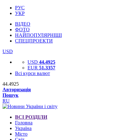
РУС
УКР
ВІДЕО
ФОТО
НАЙПОПУЛЯРНІШІ
СПЕЦПРОЕКТИ
USD
USD
44.4925
EUR
51.3357
Всі курси валют
44.4925
Авторизація
Пошук
RU
ВСІ РОЗДІЛИ
Головна
Україна
Місто
Світ