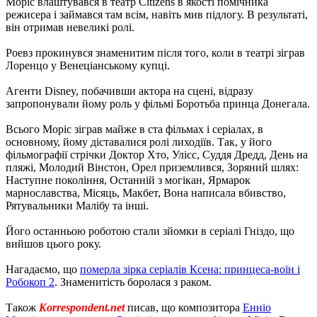
Моріс влаштувався в театр Citizens в якості помічника
режисера і займався там всім, навіть мив підлогу. В результаті,
він отримав невеликі ролі.
Роевз прокинувся знаменитим після того, коли в театрі зіграв
Лоренцо у Венеціанському купці.
Агенти Disney, побачивши актора на сцені, відразу
запропонували йому роль у фільмі Боротьба принца Донегала.
Всього Моріс зіграв майже в ста фільмах і серіалах, в
основному, йому діставалися ролі лиходіїв. Так, у його
фільмографії стрічки Доктор Хто, Улісс, Суддя Дредд, День на
пляжі, Молодий Вінстон, Орел приземлився, Зоряний шлях:
Наступне покоління, Останній з могікан, Ярмарок
марнославства, Місяць, Макбет, Вона написала вбивство,
Рятувальники Малібу та інші.
Його останньою роботою стали зйомки в серіалі Гніздо, що
вийшов цього року.
Нагадаємо, що
померла зірка серіалів Ксена: принцеса-воїн і
Робокоп 2
. Знаменитість боролася з раком.
Також
Korrespondent.net
писав, що композитора
Енніо