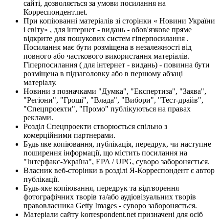
сайті, дозволяється за умови посилання на
Корреспондент.net.
При копіюванні матеріалів зі сторінки « Новини України
і світу» , для інтернет - видань - обов'язкове пряме
відкрите для пошукових систем гіперпосилання .
Посилання має бути розміщена в незалежності від
повного або часткового використання матеріалів.
Гіперпосилання ( для інтернет - видань) - повинна бути
розміщена в підзаголовку або в першому абзаці
матеріалу.
Новини з позначками "Думка", "Експертиза", "Заява",
"Регіони", "Гроші", "Влада", "Вибори", "Тест-драйв",
"Спецпроекти", "Промо" публікуються на правах
реклами.
Розділ Спецпроекти створюється спільно з
комерційними партнерами.
Будь яке копіювання, публікація, передрук, чи наступне
поширення інформації, що містить посилання на
"Інтерфакс-Україна", EPA / UPG, суворо забороняється.
Власник веб-сторінки в розділі Я-Корреспондент є автор
публікації.
Будь-яке копіювання, передрук та відтворення
фотографічних творів та/або аудіовізуальних творів
правовласника Getty Images - суворо забороняється.
Матеріали сайту korrespondent.net призначені для осіб