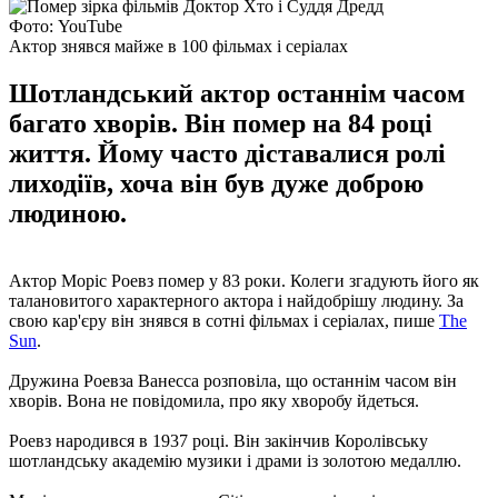
Фото: YouTube
Актор знявся майже в 100 фільмах і серіалах
Шотландський актор останнім часом
багато хворів. Він помер на 84 році
життя. Йому часто діставалися ролі
лиходіїв, хоча він був дуже доброю
людиною.
Актор Моріс Роевз помер у 83 роки. Колеги згадують його як
талановитого характерного актора і найдобрішу людину. За
свою кар'єру він знявся в сотні фільмах і серіалах, пише
The
Sun
.
Дружина Роевза Ванесса розповіла, що останнім часом він
хворів. Вона не повідомила, про яку хворобу йдеться.
Роевз народився в 1937 році. Він закінчив Королівську
шотландську академію музики і драми із золотою медаллю.