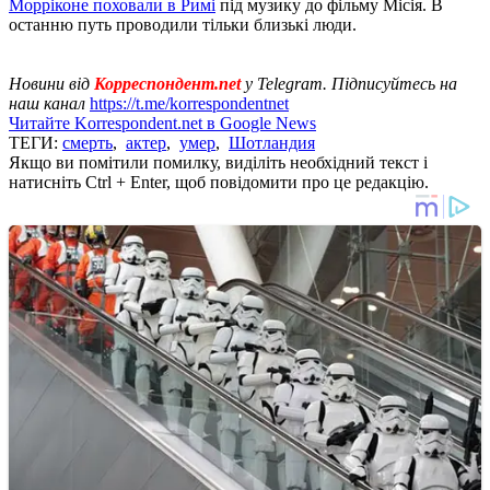
Морріконе поховали в Римі
під музику до фільму Місія. В
останню путь проводили тільки близькі люди.
Новини від
Корреспондент.net
у Telegram. Підписуйтесь на
наш канал
https://t.me/korrespondentnet
Читайте Korrespondent.net в Google News
ТЕГИ:
смерть
,
актер
,
умер
,
Шотландия
Якщо ви помітили помилку, виділіть необхідний текст і
натисніть Ctrl + Enter, щоб повідомити про це редакцію.