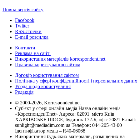
Повна версія сайту
Facebook
Twitter
RSS-стрічки
E-mail розсилка
Контакти
Реклама на сайті
Використання матеріалів korrespondent.net
Правила користування сайтом
Договір користування сайтом
Політика у сфері конфіденційності і персональних даних
Угода щодо користування
Редакція
© 2000-2026, Korrespondent.net
Суб'єкт у сфері онлайн-медіа Назва онлайн-медіа –
«КореспонденТ.net» Адреса: 02091, місто Київ,
ХАРКІВСЬКЕ ШОСЕ, будинок 172-Б, офіс 208/1 E-mail:
sunlight@mediadim.com.ua
Телефон: 044-205-43-00
Ідентифікатор медіа – R40-06068
Використання будь-яких матеріалів, розміщених на