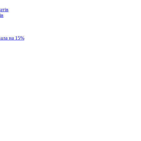
ів
пала на 15%