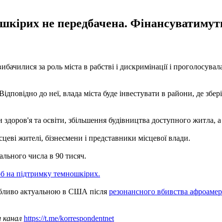
кірих не передбачена. Фінансуватимуть
ибачилися за роль міста в рабстві і дискримінації і проголосува
дповідно до неї, влада міста буде інвестувати в райони, де збе
и здоров'я та освіти, збільшення будівництва доступного житла, 
сцеві жителі, бізнесмени і представники місцевої влади.
ального числа в 90 тисяч.
б на підтримку темношкірих.
собливо актуальною в США після
резонансного вбивства афроаме
ш канал
https://t.me/korrespondentnet