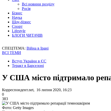
Всі новини розділу
Росія
Бізнес
Наука
Шоу-бізнес
Спорт
Lifestyle
БЛОГИ ЧИТАЧІВ
СПЕЦТЕМА:
Війна в Ірані
ВСІ ТЕМИ
Вступ України в ЄС
Теракт в Барселоні
У США місто підтримало реп
Корреспондент.net, 16 липня 2020, 16:23
0
383
Фото: Getty Images