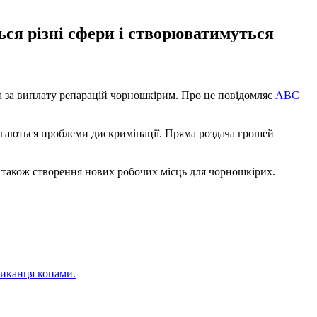
ся різні сфери і створюватимуться
ла за виплату репарацій чорношкірим. Про це повідомляє
ABC
рігаються проблеми дискримінації. Пряма роздача грошей
а також створення нових робочих місць для чорношкірих.
риканця копами.