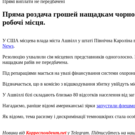
Прямі виплати не передбачені
Пряма роздача грошей нащадкам чорнош
робочі місця.
У США місцева влада міста Ашвілл у штаті Північна Кароліна в
News
.
Резолюцію ухвалили сім місцевих представників одноголосно. Ві
нащадкам рабів не передбачена.
Під репараціями мається на увазі фінансування системи охорон
Відзначається, що в комісію з відшкодування збитку увійдуть мі
У Ашвіллі білі складають близько 80 відсотків населення від заг
Нагадаємо, раніше відомі американські зірки
запустили флешмо
Як відомо, тема расизму і дискримінації темношкірих стала о
Новини від
Корреспондент.net
у Telegram. Підписуйтесь на на