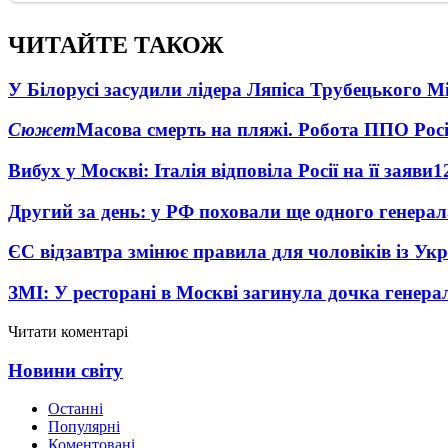
ЧИТАЙТЕ ТАКОЖ
У Білорусі засудили лідера Ляпіса Трубецького М
Сюжет
Масова смерть на пляжі. Робота ППО Росі
Вибух у Москві: Італія відповіла Росії на її заяви
1
Другий за день: у РФ поховали ще одного генерал
ЄС відзавтра змінює правила для чоловіків із Ук
ЗМІ: У ресторані в Москві загинула дочка генера
Читати коментарі
Новини світу
Останні
Популярні
Коментовані