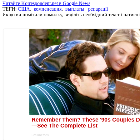
Читайте Korrespondent.net в Google News
ТЕГИ:
США
,
компенсация
,
выплаты
,
репарації
Якщо ви помітили помилку, виділіть необхідний текст і натисніт