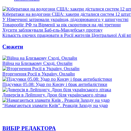
Кібератаки на водогони США: хакери дісталися систем 12 штат
У Німеччині затримали українця, підозрюваного у шпигунстві
Товарообіг РФ та Вірменії за рік скоротився на дві третини
Хусити заблокували Баб-ель-Мандебську протоку
Кількість охочих працювати в Росії жителів Центральної Азії в
Сюжети
Війна на Близькому Сході. Онлайн
Вторгнення Росії в Україну. Онлайн
Підсумки 05.08: Удар по Києву і брак антибалістики
Диверсія в Лейпцигу. Дрон біля українського літака
"Намагаються зламати Київ". Реакція Заходу на удар
ВИБІР РЕДАКТОРА