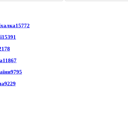
іхалка
15772
ї
15391
2178
а
11867
раїни
9795
ла
9229