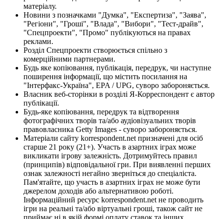
матеріалу.
Новини з позначками "Думка", "Експертиза", "Заява",
"Регіони", "Гроші", "Влада", "Вибори", "Тест-драйв",
"Спецпроекти", "Промо" публікуються на правах
реклами.
Розділ Спецпроекти створюється спільно з
комерційними партнерами.
Будь яке копіювання, публікація, передрук, чи наступне
поширення інформації, що містить посилання на
"Інтерфакс-Україна", EPA / UPG, суворо забороняється.
Власник веб-сторінки в розділі Я-Корреспондент є автор
публікації.
Будь-яке копіювання, передрук та відтворення
фотографічних творів та/або аудіовізуальних творів
правовласника Getty Images - суворо забороняється.
Матеріали сайту korrespondent.net призначені для осіб
старше 21 року (21+). Участь в азартних іграх може
викликати ігрову залежність. Дотримуйтесь правил
(принципів) відповідальної гри. При виявленні перших
ознак залежності негайно зверніться до спеціаліста.
Пам'ятайте, що участь в азартних іграх не може бути
джерелом доходів або альтернативою роботі.
Інформаційний ресурс korrespondent.net не проводить
ігри на реальні та/або віртуальні гроші, також сайт не
приймає ні в якій формі оплату ставок та інших