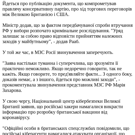
Йдеться про публікацію документа, що компрометував
правлячу консервативну партію, про хід торгових переговорів
між Великою Британією і США.
Міністр додав, що за фактом передбачуваної спроби втручання
РФ у вибори розпочато кримінальне розслідування. "Уряд
залишає за собою право відповісти прийняттям належних
заходів у майбутньому", - додав Рааб.
У той же час, в МЗС Росії звинувачення заперечують.
"Заява настільки туманна і суперечлива, що зрозуміти її
практично неможливо. Якщо недоречно говорити, так не
кажіть. Якщо говорите, то пред'являйте факти... З одного боку,
доказів немає, а з іншого, йдеться про можливі заходи", -
прокоментувала звинувачення представник МЗС РФ Марія
Захарова.
У свою чергу, Національний центр кібербезпеки Великої
Британії заявив, що російські хакери намагалися викрасти
інформацію про розробку британської вакцини від
коронавірусу.
"Офіційні особи в британських спецслужбах повідомили, що
російські кіберагенти намагалися атакувати організації, що