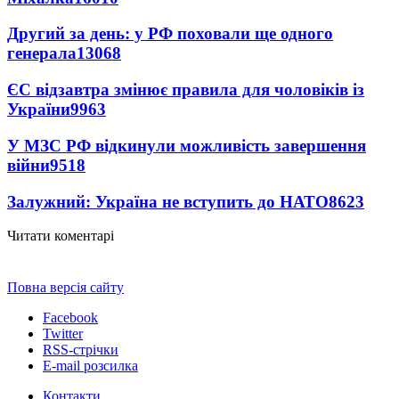
Другий за день: у РФ поховали ще одного
генерала
13068
ЄС відзавтра змінює правила для чоловіків із
України
9963
У МЗС РФ відкинули можливість завершення
війни
9518
Залужний: Україна не вступить до НАТО
8623
Читати коментарі
Повна версія сайту
Facebook
Twitter
RSS-стрічки
E-mail розсилка
Контакти