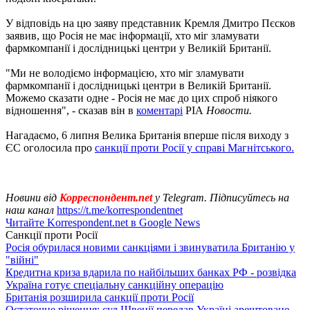
У відповідь на цю заяву представник Кремля Дмитро Пєсков
заявив, що Росія не має інформації, хто міг зламувати
фармкомпанії і дослідницькі центри у Великій Британії.
"Ми не володіємо інформацією, хто міг зламувати
фармкомпанії і дослідницькі центри в Великій Британії.
Можемо сказати одне - Росія не має до цих спроб ніякого
відношення", - сказав він в
коментарі
РІА
Новости.
Нагадаємо, 6 липня Велика Британія вперше після виходу з
ЄС оголосила про
санкції проти Росії у справі Магнітського.
Новини від
Корреспондент.net
у Telegram. Підписуйтесь на
наш канал
https://t.me/korrespondentnet
Читайте Korrespondent.net в Google News
Санкції проти Росії
Росія обурилася новими санкціями і звинуватила Британію у
"війні"
Кредитна криза вдарила по найбільших банках РФ - розвідка
Україна готує спеціальну санкційну операцію
Британія розширила санкції проти Росії
Остаточне рішення: суд Швеції передав Україні арештоване