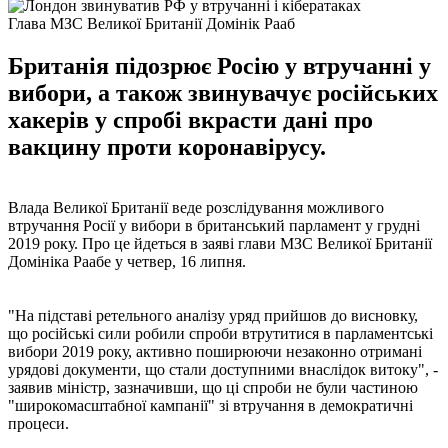
Глава МЗС Великої Британії Домінік Рааб
Британія підозрює Росію у втручанні у
вибори, а також звинувачує російських
хакерів у спробі вкрасти дані про
вакцину проти коронавірусу.
Влада Великої Британії веде розслідування можливого
втручання Росії у вибори в британський парламент у грудні
2019 року. Про це йдеться в заяві глави МЗС Великої Британії
Домініка Раабе у четвер, 16 липня.
"На підставі ретельного аналізу уряд прийшов до висновку,
що російські сили робили спроби втрутитися в парламентські
вибори 2019 року, активно поширюючи незаконно отримані
урядові документи, що стали доступними внаслідок витоку", -
заявив міністр, зазначивши, що ці спроби не були частиною
"широкомасштабної кампанії" зі втручання в демократичні
процеси.