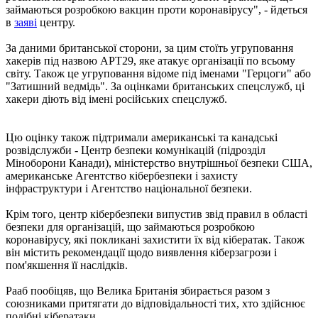
займаються розробкою вакцин проти коронавірусу", - йдеться
в
заяві
центру.
За даними британської сторони, за цим стоїть угруповання
хакерів під назвою APT29, яке атакує організації по всьому
світу. Також це угруповання відоме під іменами "Герцоги" або
"Затишний ведмідь". За оцінками британських спецслужб, ці
хакери діють від імені російських спецслужб.
Цю оцінку також підтримали американські та канадські
розвідслужби - Центр безпеки комунікацій (підрозділ
Міноборони Канади), міністерство внутрішньої безпеки США,
американське Агентство кібербезпеки і захисту
інфраструктури і Агентство національної безпеки.
Крім того, центр кібербезпеки випустив звід правил в області
безпеки для організацій, що займаються розробкою
коронавірусу, які покликані захистити їх від кібератак. Також
він містить рекомендації щодо виявлення кіберзагрози і
пом'якшення її наслідків.
Рааб пообіцяв, що Велика Британія збирається разом з
союзниками притягати до відповідальності тих, хто здійснює
подібні кібератаки.