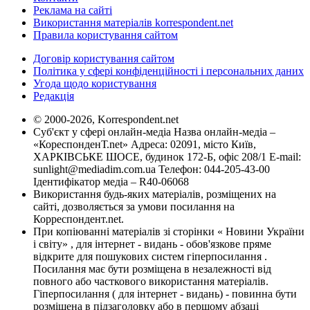
Реклама на сайті
Використання матеріалів korrespondent.net
Правила користування сайтом
Договір користування сайтом
Політика у сфері конфіденційності і персональних даних
Угода щодо користування
Редакція
© 2000-2026, Korrespondent.net
Суб'єкт у сфері онлайн-медіа Назва онлайн-медіа –
«КореспонденТ.net» Адреса: 02091, місто Київ,
ХАРКІВСЬКЕ ШОСЕ, будинок 172-Б, офіс 208/1 E-mail:
sunlight@mediadim.com.ua
Телефон: 044-205-43-00
Ідентифікатор медіа – R40-06068
Використання будь-яких матеріалів, розміщених на
сайті, дозволяється за умови посилання на
Корреспондент.net.
При копіюванні матеріалів зі сторінки « Новини України
і світу» , для інтернет - видань - обов'язкове пряме
відкрите для пошукових систем гіперпосилання .
Посилання має бути розміщена в незалежності від
повного або часткового використання матеріалів.
Гіперпосилання ( для інтернет - видань) - повинна бути
розміщена в підзаголовку або в першому абзаці