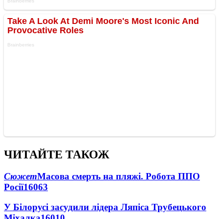
ЧИТАЙТЕ ТАКОЖ
Сюжет
Масова смерть на пляжі. Робота ППО
Росії
16063
У Білорусі засудили лідера Ляпіса Трубецького
Міхалка
16010