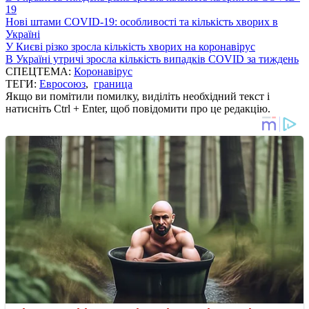
19
Нові штами COVID-19: особливості та кількість хворих в
Україні
У Києві різко зросла кількість хворих на коронавірус
В Україні утричі зросла кількість випадків COVID за тиждень
СПЕЦТЕМА:
Коронавірус
ТЕГИ:
Евросоюз
,
граница
Якщо ви помітили помилку, виділіть необхідний текст і
натисніть Ctrl + Enter, щоб повідомити про це редакцію.