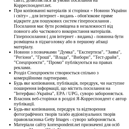
сайті, дозволяється за умови посилання на
Корреспондент.net.
При копіюванні матеріалів зі сторінки « Новини України
і світу» , для інтернет - видань - обов'язкове пряме
відкрите для пошукових систем гіперпосилання .
Посилання має бути розміщена в незалежності від
повного або часткового використання матеріалів.
Гіперпосилання ( для інтернет - видань) - повинна бути
розміщена в підзаголовку або в першому абзаці
матеріалу.
Новини з позначками "Думка", "Експертиза", "Заява",
"Регіони", "Гроші", "Влада", "Вибори", "Тест-драйв",
"Спецпроекти", "Промо" публікуються на правах
реклами.
Розділ Спецпроекти створюється спільно з
комерційними партнерами.
Будь яке копіювання, публікація, передрук, чи наступне
поширення інформації, що містить посилання на
"Інтерфакс-Україна", EPA / UPG, суворо забороняється.
Власник веб-сторінки в розділі Я-Корреспондент є автор
публікації.
Будь-яке копіювання, передрук та відтворення
фотографічних творів та/або аудіовізуальних творів
правовласника Getty Images - суворо забороняється.
Матеріали сайту korrespondent.net призначені для осіб