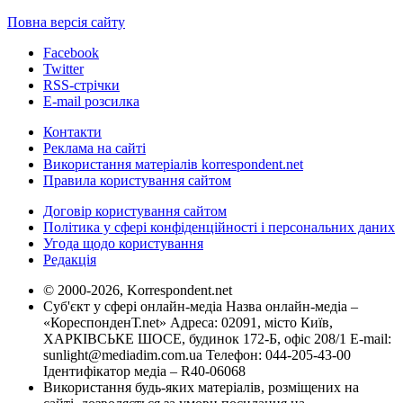
Повна версія сайту
Facebook
Twitter
RSS-стрічки
E-mail розсилка
Контакти
Реклама на сайті
Використання матеріалів korrespondent.net
Правила користування сайтом
Договір користування сайтом
Політика у сфері конфіденційності і персональних даних
Угода щодо користування
Редакція
© 2000-2026, Korrespondent.net
Суб'єкт у сфері онлайн-медіа Назва онлайн-медіа –
«КореспонденТ.net» Адреса: 02091, місто Київ,
ХАРКІВСЬКЕ ШОСЕ, будинок 172-Б, офіс 208/1 E-mail:
sunlight@mediadim.com.ua
Телефон: 044-205-43-00
Ідентифікатор медіа – R40-06068
Використання будь-яких матеріалів, розміщених на