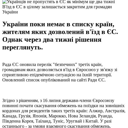
В'їзд в ЄС в цілому залишається закритим для громадян
України
України поки немає в списку країн,
жителям яких дозволений в'їзд в ЄС.
Однак через два тижні рішення
переглянуть.
Рада ЄС оновила перелік "безпечних" третіх країн,
громадянам яких дозволяється в'їзд в Євросоюз у зв'язку зі
сприятливою епідемічною ситуацією на їхній території.
Оновлений список опублікований на сайті Ради ЄС.
Згідно з рішенням, з 16 липня держави-члени Євросоюзу
повинні почати скасування обмежень на поїздки на зовнішніх
кордонах для резидентів таких третіх країн: Алжир, Австралія,
Канада, Грузія, Японія, Марокко, Нова Зеландія, Руанда,
Південна Корея, Таїланд, Туніс, Уругвай і Китай. У разі
останнього - за умови взаємного скасування обмежень.