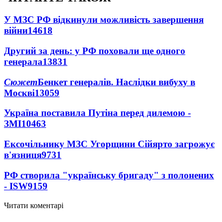
У МЗС РФ відкинули можливість завершення
війни
14618
Другий за день: у РФ поховали ще одного
генерала
13831
Сюжет
Бенкет генералів. Наслідки вибуху в
Москві
13059
Україна поставила Путіна перед дилемою -
ЗМІ
10463
Ексочільнику МЗС Угорщини Сійярто загрожує
в'язниця
9731
РФ створила "українську бригаду" з полонених
- ISW
9159
Читати коментарі