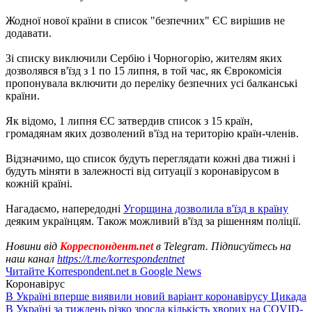
Жодної нової країни в список "безпечних" ЄС вирішив не
додавати.
Зі списку виключили Сербію і Чорногорію, жителям яких
дозволявся в'їзд з 1 по 15 липня, в той час, як Єврокомісія
пропонувала включити до переліку безпечних усі балканські
країни.
Як відомо, 1 липня ЄС затвердив список з 15 країн,
громадянам яких дозволений в'їзд на територію країн-членів.
Відзначимо, що список будуть переглядати кожні два тижні і
будуть міняти в залежності від ситуації з коронавірусом в
кожній країні.
Нагадаємо, напередодні
Угорщина дозволила в'їзд в країну
деяким українцям. Також можливий в'їзд за рішенням поліції.
Новини від
Корреспондент.net
в Telegram. Підписуйтесь на
наш канал
https://t.me/korrespondentnet
Читайте Korrespondent.net в Google News
Коронавірус
В Україні вперше виявили новий варіант коронавірусу Цикада
В Україні за тиждень різко зросла кількість хворих на COVID-